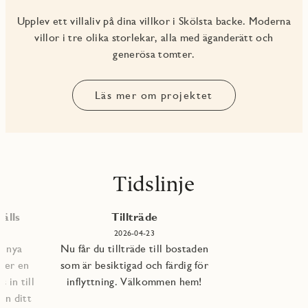
Upplev ett villaliv på dina villkor i Skölsta backe. Moderna
villor i tre olika storlekar, alla med äganderätt och
generösa tomter.
Läs mer om projektet
Tidslinje
älls
Tillträde
2026-04-23
e nya
Nu får du tillträde till bostaden
per en
som är besiktigad och färdig för
 in till
inflyttning. Välkommen hem!
an ditt