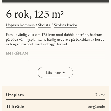
6 rok, 125 m²
Uppsala kommun
/
Skölsta
/
Skölsta backe
Familjevänlig villa om 125 kvm med dubbla entréer, badrum
på båda våningsplan samt härlig uteplats på baksidan av huset
och egen carport med vidbyggt förråd.
ENTRÉPLAN
HALL/ENTRÉ
Innanför dörren känner du entréplanets golvvärme, som
sprider trivsel från tå till topp. Välkomnande hall med grått
Läs mer +
klinkergolv och förvaring i rymligt kapprum.
GROVENTRÉ/TVÄTTSTUGA
Praktisk groventré i tvättstuga med tvättmaskin och
Uteplats
26 m²
torktumlare från Electrolux. Ovanför tvättutrustningen finns
en praktisk arbetsbänk med diskho. Här finns även huset
värmepanna. Grått klinkergolv och vita väggar ingår i JMs
Tillträde
omgående
originalinredning.