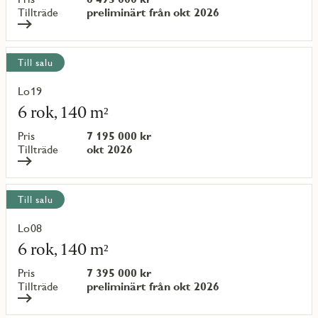
{objectNumber}
Tillträde
preliminärt från okt 2026
Till salu
Lo19
Läs
mer
6 rok, 140 m²
om
objekt
Pris
7 195 000 kr
{objectNumber}
Tillträde
okt 2026
Till salu
Lo08
Läs
mer
6 rok, 140 m²
om
objekt
Pris
7 395 000 kr
{objectNumber}
Tillträde
preliminärt från okt 2026