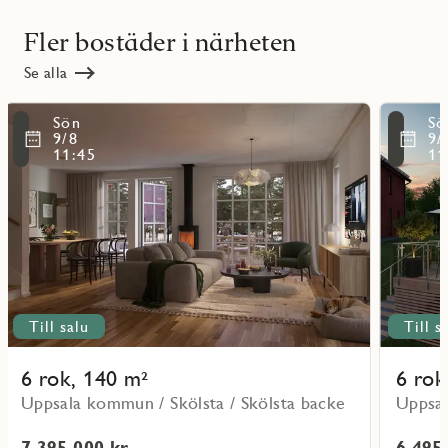
Fler bostäder i närheten
Se alla
Läs
Läs
Sön
Sö
mer
mer
ritmarkering
Favoritmarker
9/8
9/
om
om
11:45
11
objekt
objekt
Lo08
Lo10
Till salu
Till s
6 rok, 140 m²
6 rok
Uppsala kommun / Skölsta / Skölsta backe
Uppsal
7 395 000 kr
6 495