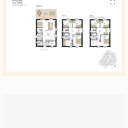
Se
alla
planskiss