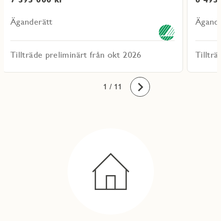
Äganderätt
Ägande
Tillträde preliminärt från okt 2026
Tilltr
10
11
1
2
3
4
5
6
7
8
9
/ 11
Framåt