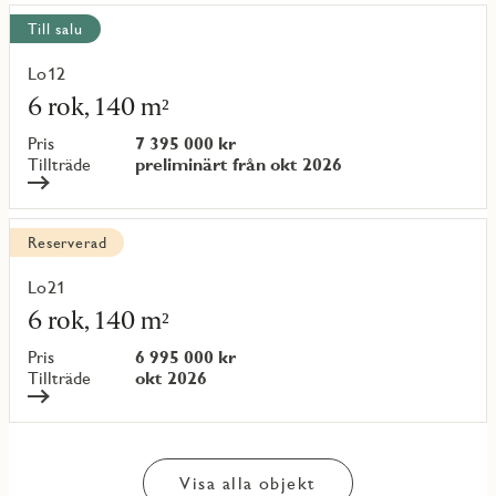
Till salu
Lo12
Läs
mer
6 rok, 140 m²
om
objekt
Pris
7 395 000 kr
{objectNumber}
Tillträde
preliminärt från okt 2026
Reserverad
Lo21
Läs
mer
6 rok, 140 m²
om
objekt
Pris
6 995 000 kr
{objectNumber}
Tillträde
okt 2026
Visa alla objekt