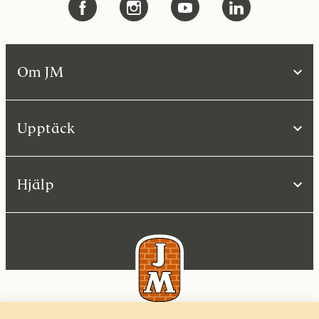
Om JM
Upptäck
Hjälp