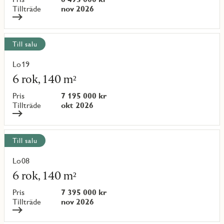
{objectNumber}
Tillträde
nov 2026
Till salu
Lo19
Läs
mer
6 rok, 140 m²
om
objekt
Pris
7 195 000 kr
{objectNumber}
Tillträde
okt 2026
Till salu
Lo08
Läs
mer
6 rok, 140 m²
om
objekt
Pris
7 395 000 kr
{objectNumber}
Tillträde
nov 2026