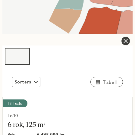
Sortera
Tabell
Visa
Till salu
alla
objekt
Lo10
Läs
mer
6 rok, 125 m²
om
objekt
Pris
6 495 000 kr