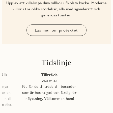
Upplev ett villaliv på dina villkor i Skölsta backe. Moderna
villor i tre olika storlekar, alla med äganderätt och
generösa tomter.
Läs mer om projektet
Tidslinje
älls
Tillträde
2026-04-23
e nya
Nu får du tillträde till bostaden
per en
som är besiktigad och färdig för
 in till
inflyttning. Välkommen hem!
an ditt