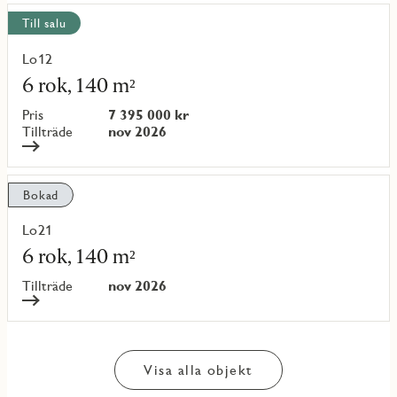
Till salu
Lo12
Läs
mer
6 rok, 140 m²
om
objekt
Pris
7 395 000 kr
{objectNumber}
Tillträde
nov 2026
Bokad
Lo21
Läs
mer
6 rok, 140 m²
om
objekt
Tillträde
nov 2026
{objectNumber}
Visa alla objekt