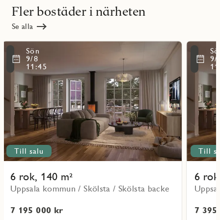
Fler bostäder i närheten
Se alla
Läs
Läs
Sön
Sö
mer
mer
ritmarkering
Favoritmarker
9/8
9/
om
om
11:45
11
objekt
objekt
Lo19
Lo08
Till salu
Till s
6 rok, 140 m²
6 rok
Uppsala kommun / Skölsta / Skölsta backe
Uppsal
7 195 000 kr
7 395