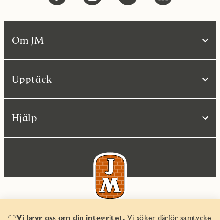
Om JM
Upptäck
Hjälp
Vi bryr oss om din integritet.
Vi söker därför samtycke
© JM AB 2026