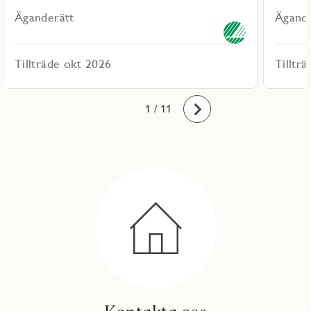
Äganderätt
Ägande
Tillträde okt 2026
Tilltr
10
11
1
2
3
4
5
6
7
8
9
/ 11
Framåt