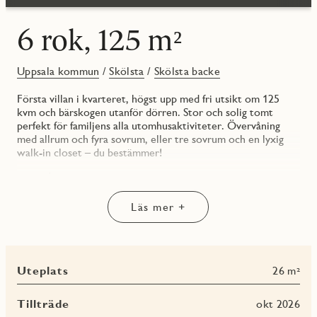
6 rok, 125 m²
Uppsala kommun
/
Skölsta
/
Skölsta backe
Första villan i kvarteret, högst upp med fri utsikt om 125
kvm och bärskogen utanför dörren. Stor och solig tomt
perfekt för familjens alla utomhusaktiviteter. Övervåning
med allrum och fyra sovrum, eller tre sovrum och en lyxig
walk-in closet – du bestämmer!
ENTRÉPLAN
HALL/ENTRÉ
Läs mer +
Innanför dörren känner du entréplanets golvvärme, som
sprider trivsel från tå till topp. Välkomnande hall med grått
klinkergolv och förvaring i rymligt kapprum.
Uteplats
26 m²
GROVENTRÉ/TVÄTTSTUGA
Praktisk groventré i tvättstuga med tvättmaskin och
torktumlare från Electrolux. Ovanför tvättutrustningen finns
Tillträde
okt 2026
en praktisk arbetsbänk med diskho. Här finns även huset