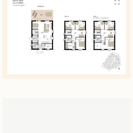
Se
alla
planskiss