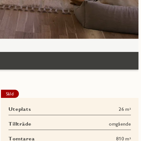
Såld
Uteplats
26 m²
Tillträde
omgående
Tomtarea
810 m²