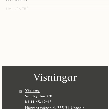
HALL/ENTRÈ
Innanför dörren känner du entréplanets golvvärme, som sprider tr
och förvaring i rymligt kapprum.
GROVENTRÉ/TVÄTTSTUGA
Praktisk groventré i tvättstuga med tvättmaskin och torktumlare 
arbetsbänk med diskho. Här finns även huset värmepanna. Grått kl
WC/DUSCH
WC/dusch med vitt kakel och grått klinker som ingår i JMs origin
Förvaring i kommod.
KÖK/VARDAGSRUM
Det generösa köket med köksö är en perfekt samlingsplats för hel
Visningar
med vänner. Köket har en modern inredning med släta skåpluckor 
med en matchande bakkantslist. En LED-list med dimmer ovanför b
Väggskåpen är handtagslösa för en stilren och rymlig känsla, me
utrustat med högkvalitativa och funktionella bekvämligheter som
Visning
diskmaskin. Kyl och frys i rostfritt stål från Electrolux bidrar till
söndag den 9/8
Du har stora möjligheter att sätta din egen prägel på köket med in
Kl 11:45-12:15
tillval.
Häggrotsvägen 4, 755 94 Uppsala