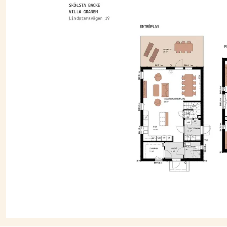
 ingår i JMs originalinredning. Förvaring i kommod.
 angränsande mot tomtgräns samt en uteplats med trädäck i
aktiviteter. Perfekt för födelsedagsfiranden, en avslappnad kväll
port ingår. Asfalterad uppfart och marksten framför entréer. Som
on för elbil.
t 3-stav som bryter av fint mot fönsterbänkar i grå kalksten.
ch internetuppkoppling via avtal som tecknas av dig som kund.