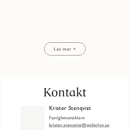
ivsel från tå till topp. Välkomnande hall med grått klinkergolv
från Electrolux. Ovanför tvättutrustningen finns en praktisk
inkergolv och vita väggar ingår i JMs originalinredning.
Läs mer +
alinredning. Duschhörna med svängbara dörrar i klarglas.
a familjen och passar lika bra för läxläsning som för middagar
Kontakt
och en ljus bänkskiva som elegant sträcker sig upp längs väggen
änkskivan ger ett energieffektivt och stämningsfullt arbetsljus.
dan lådor och bänkskåp är försedda med rostfria handtag. Köket är
 induktionshäll, mikrovågsugn, ugn i högskåp och en integrerad
Krister Stenqvist
 ett enhetligt och elegant intryck.
Fastighetsmäklare
redningsval – i den digitala inredningsväljaren hittar du alla
krister.stenqvist@widerlov.se