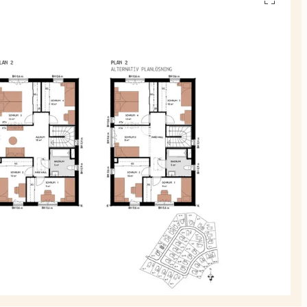
alla
planskiss