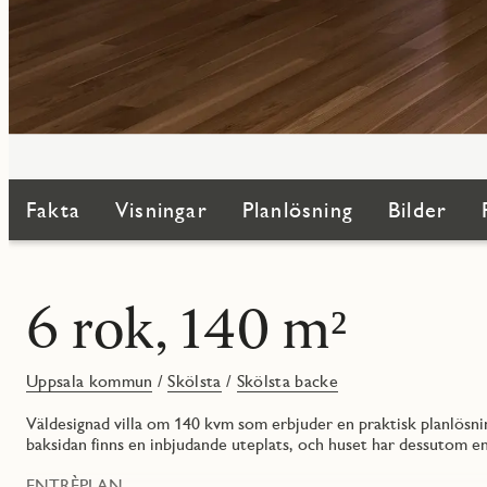
Fakta
Visningar
Planlösning
Bilder
6 rok, 140 m²
Uppsala kommun
/
Skölsta
/
Skölsta backe
Väldesignad villa om 140 kvm som erbjuder en praktisk planlösn
baksidan finns en inbjudande uteplats, och huset har dessutom en
ENTRÈPLAN