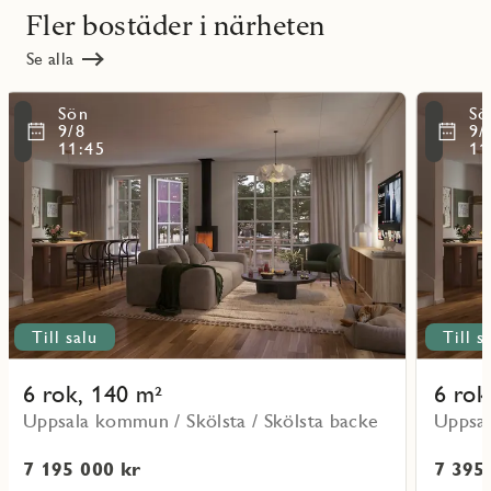
Fler bostäder i närheten
Se alla
Läs
Läs
Sön
Sö
mer
mer
ritmarkering
Favoritmarker
9/8
9/
om
om
11:45
11
objekt
objekt
Lo19
Lo08
Till salu
Till s
6 rok, 140 m²
6 rok
Uppsala kommun / Skölsta / Skölsta backe
Uppsal
7 195 000 kr
7 395