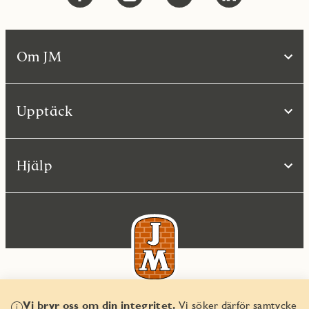
Om JM
Upptäck
Hjälp
Vi bryr oss om din integritet.
Vi söker därför samtycke
© JM AB 2026