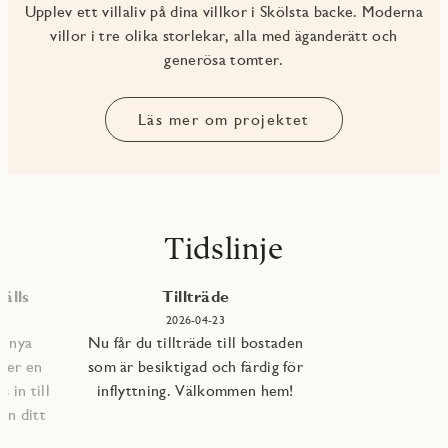
Upplev ett villaliv på dina villkor i Skölsta backe. Moderna
villor i tre olika storlekar, alla med äganderätt och
generösa tomter.
Läs mer om projektet
Tidslinje
älls
Tillträde
2026-04-23
e nya
Nu får du tillträde till bostaden
per en
som är besiktigad och färdig för
 in till
inflyttning. Välkommen hem!
an ditt