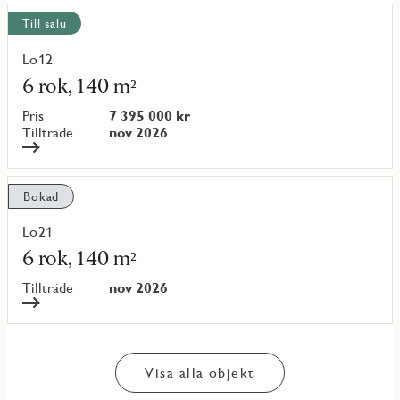
Till salu
Lo12
Läs
mer
6 rok, 140 m²
om
objekt
Pris
7 395 000 kr
{objectNumber}
Tillträde
nov 2026
Bokad
Lo21
Läs
mer
6 rok, 140 m²
om
objekt
Tillträde
nov 2026
{objectNumber}
Visa alla objekt