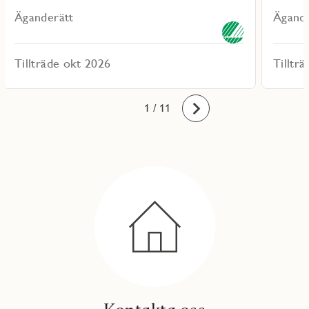
Äganderätt
Ägande
Tillträde okt 2026
Tilltr
10
11
1
2
3
4
5
6
7
8
9
/ 11
Framåt