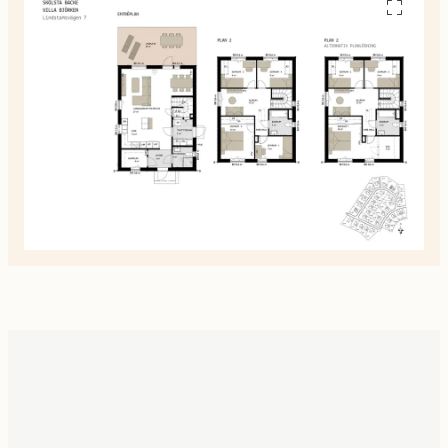
Se
alla
planskiss