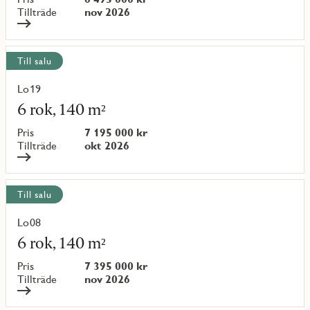
{objectNumber}
Tillträde
nov 2026
Till salu
Lo19
Läs
mer
6 rok, 140 m²
om
objekt
Pris
7 195 000 kr
{objectNumber}
Tillträde
okt 2026
Till salu
Lo08
Läs
mer
6 rok, 140 m²
om
objekt
Pris
7 395 000 kr
{objectNumber}
Tillträde
nov 2026