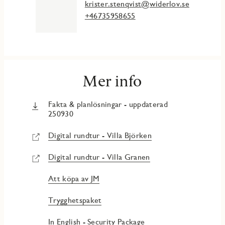
krister.stenqvist@widerlov.se
Sovrum med plats för dubbelsäng. Förvaring i
skjutdörrsgarderob. Alternativ planlösning ger möjlighet till
+46735958655
lyxig walk-in closet istället för det fjärde sovrummet.
SOVRUM 3 – 9 kvm
Sovrum med plats för enkelsäng och exempelvis skrivbord.
Skjutdörrsgarderob som tillval.
Mer info
SOVRUM 4 – 9 kvm
Sovrum med plats för enkelsäng och exempelvis skrivbord.
Skjutdörrsgarderob som tillval.
Fakta & planlösningar - uppdaterad
250930
BADRUM
Helkaklat badrum med vitt kakel och grå klinker samt
Digital rundtur - Villa Björken
badkar som ingår i JMs originalinredning. Förvaring i
kommod.
Digital rundtur - Villa Granen
Även i badrummet finns möjlighet att sätta din egen prägel
på bland annat kakel och klinker med inredningsval – i den
Att köpa av JM
digitala inredningsväljaren hittar du alla tillval.
Trygghetspaket
TOMT & UTEPLATS
Tomten bjuder på berg, kallmur, gräsmatta och ängssådd i
In English - Security Package