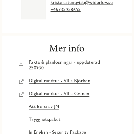
krister.stenqvist@widerlov.se
SOVRUM 3 – 13 kvm
Sovrum med plats för dubbelsäng. Förvaring i
+46735958655
skjutdörrsgarderob.
SOVRUM 4 – 7 kvm
Sovrum med plats för enkelsäng och exempelvis skrivbord.
BADRUM
Mer info
Helkaklat badrum med vitt kakel och grå klinker samt
badkar som ingår i JMs originalinredning. Förvaring i
kommod.
Fakta & planlösningar - uppdaterad
250930
Även i badrummet finns möjlighet att sätta din egen prägel
på bland annat kakel och klinker med inredningsval – i den
Digital rundtur - Villa Björken
digitala inredningsväljaren hittar du alla tillval.
Digital rundtur - Villa Granen
TOMT & UTEPLATS
Tomten erbjuder en härlig gräsmatta med ängssådd i slänter
och angränsande mot tomtgräns samt en uteplats med
Att köpa av JM
trädäck i morgonsol för mysiga frukostar med familjen.
Trygghetspaket
Ett fristående kallförråd för säsongsförvaring om 7 kvm samt
carport ingår. Asfalterad uppfart och marksten framför
In English - Security Package