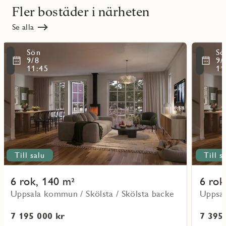
Fler bostäder i närheten
Se alla
Läs
Läs
Sön
Sö
mer
mer
ritmarkering
Favoritmarker
9/8
9/
om
om
11:45
11
objekt
objekt
Lo19
Lo08
Till salu
Till s
6 rok, 140 m²
6 rok
Uppsala kommun / Skölsta / Skölsta backe
Uppsal
7 195 000 kr
7 395