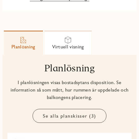
entréer. Villorna är förberedda för solceller och laddstation
för elbil.
I JMs originalinredning ingår vita väggar och mattlackad
ekparkett 3-stav som bryter av fint mot fönsterbänkar i grå
kalksten.
Villorna ansluts till Telia öppen fiber - IP telefoni, digital-tv
Planlösning
Virtuell visning
och internetuppkoppling via avtal som tecknas av dig som
kund.
Planlösning
I planlösningen visas bostadsytans disposition. Se
information så som mått, hur rummen är uppdelade och
balkongens placering.
Se alla planskisser (3)