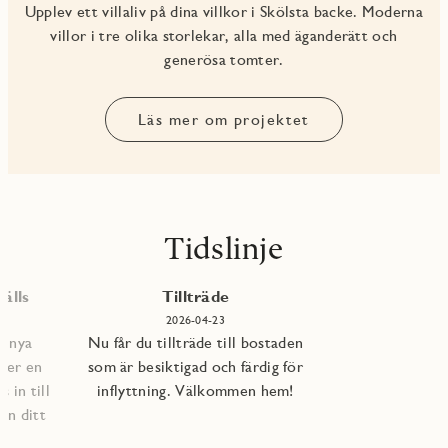
Upplev ett villaliv på dina villkor i Skölsta backe. Moderna
villor i tre olika storlekar, alla med äganderätt och
generösa tomter.
Läs mer om projektet
Tidslinje
älls
Tillträde
2026-04-23
e nya
Nu får du tillträde till bostaden
per en
som är besiktigad och färdig för
 in till
inflyttning. Välkommen hem!
an ditt