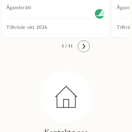
Äganderätt
Ägande
Tillträde okt 2026
Tilltr
10
11
1
2
3
4
5
6
7
8
9
/ 11
Framåt