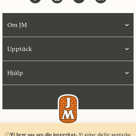
Om JM
Upptäck
Hjälp
Vi bryr oss om din integritet.
Vi söker därför samtycke
© JM AB 2026