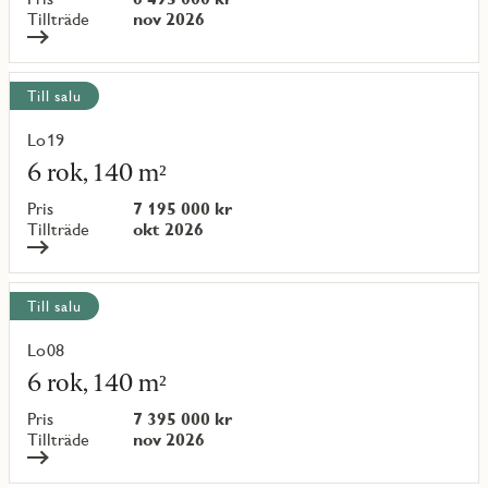
{objectNumber}
Tillträde
nov 2026
Till salu
Lo19
Läs
mer
6 rok, 140 m²
om
objekt
Pris
7 195 000 kr
{objectNumber}
Tillträde
okt 2026
Till salu
Lo08
Läs
mer
6 rok, 140 m²
om
objekt
Pris
7 395 000 kr
{objectNumber}
Tillträde
nov 2026