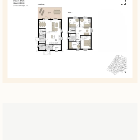
Se
alla
planskiss