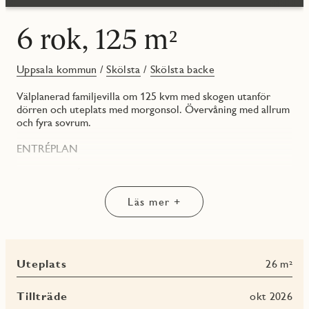
6 rok, 125 m²
Uppsala kommun
/
Skölsta
/
Skölsta backe
Välplanerad familjevilla om 125 kvm med skogen utanför
dörren och uteplats med morgonsol. Övervåning med allrum
och fyra sovrum.
ENTRÉPLAN
HALL/ENTRÉ
Innanför dörren känner du entréplanets golvvärme, som
sprider trivsel från tå till topp. Välkomnande hall med grått
Läs mer +
klinkergolv och förvaring i rymligt kapprum.
GROVENTRÉ/TVÄTTSTUGA
Praktisk groventré i tvättstuga med tvättmaskin och
Uteplats
26 m²
torktumlare från Electrolux. Ovanför tvättutrustningen finns
en praktisk arbetsbänk med diskho. Här finns även huset
värmepanna. Grått klinkergolv och vita väggar ingår i JMs
Tillträde
okt 2026
originalinredning.