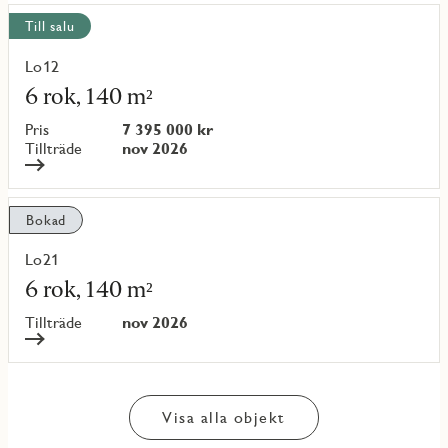
Till salu
Lo12
Läs
mer
6 rok, 140 m²
om
objekt
Pris
7 395 000 kr
{objectNumber}
Tillträde
nov 2026
Bokad
Lo21
Läs
mer
6 rok, 140 m²
om
objekt
Tillträde
nov 2026
{objectNumber}
Visa alla objekt