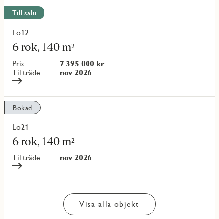
Till salu
Lo12
Läs
mer
6 rok, 140 m²
om
objekt
Pris
7 395 000 kr
{objectNumber}
Tillträde
nov 2026
Bokad
Lo21
Läs
mer
6 rok, 140 m²
om
objekt
Tillträde
nov 2026
{objectNumber}
Visa alla objekt