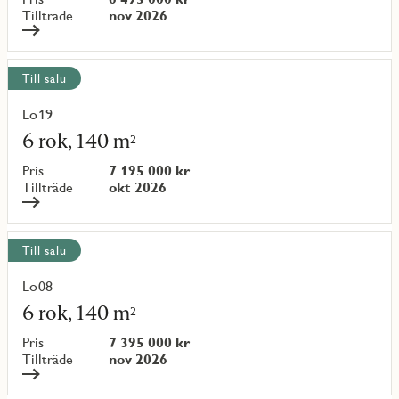
{objectNumber}
Tillträde
nov 2026
Till salu
Lo19
Läs
mer
6 rok, 140 m²
om
objekt
Pris
7 195 000 kr
{objectNumber}
Tillträde
okt 2026
Till salu
Lo08
Läs
mer
6 rok, 140 m²
om
objekt
Pris
7 395 000 kr
{objectNumber}
Tillträde
nov 2026