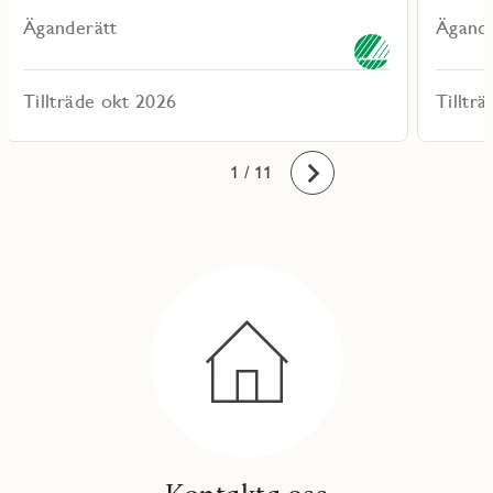
Äganderätt
Ägande
Tillträde okt 2026
Tilltr
10
11
1
2
3
4
5
6
7
8
9
/ 11
Framåt