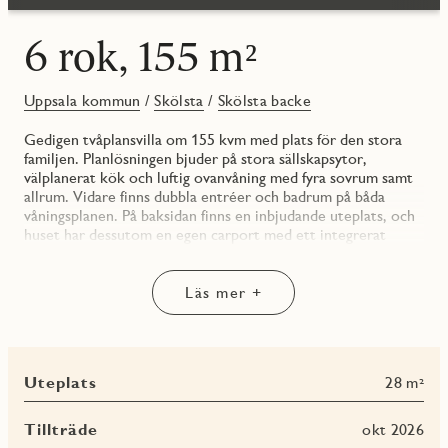
6 rok, 155 m²
Uppsala kommun
/
Skölsta
/
Skölsta backe
Gedigen tvåplansvilla om 155 kvm med plats för den stora
familjen. Planlösningen bjuder på stora sällskapsytor,
välplanerat kök och luftig ovanvåning med fyra sovrum samt
allrum. Vidare finns dubbla entréer och badrum på båda
våningsplanen. På baksidan finns en inbjudande uteplats, och
huset har dessutom en egen carport med ett integrerat
förråd för extra förvaring.
ENTRÉPLAN
Läs mer +
HALL/ENTRÉ
Innanför dörren känner du entréplanets golvvärme, som
sprider trivsel från tå till topp. Välkomnande hall med grått
Uteplats
28 m²
klinkergolv och förvaring i rymligt kapprum.
GROVENTRÉ/TVÄTTSTUGA
Tillträde
okt 2026
Praktisk groventré i tvättstuga med tvättmaskin och