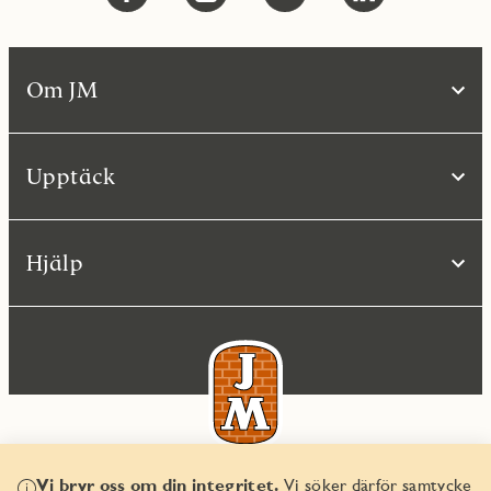
Om JM
Upptäck
Hjälp
Vi bryr oss om din integritet.
Vi söker därför samtycke
© JM AB 2026