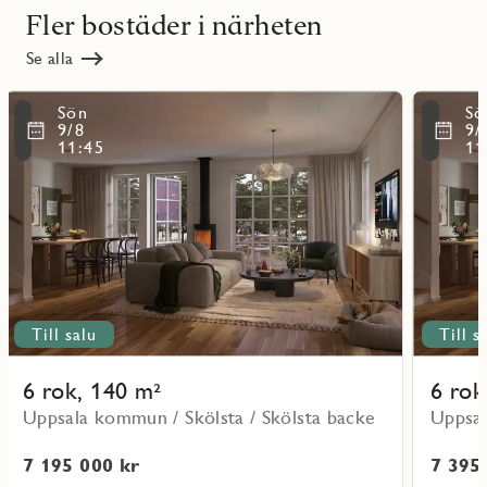
Fler bostäder i närheten
Se alla
Läs
Läs
Sön
Sö
mer
mer
ritmarkering
Favoritmarker
9/8
9/
om
om
11:45
11
objekt
objekt
Lo19
Lo08
Till salu
Till s
6 rok, 140 m²
6 rok
Uppsala kommun / Skölsta / Skölsta backe
Uppsal
7 195 000 kr
7 395