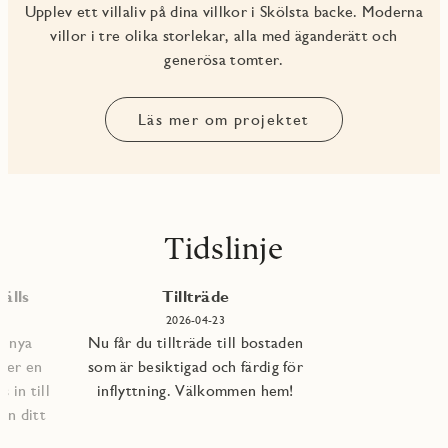
Upplev ett villaliv på dina villkor i Skölsta backe. Moderna
villor i tre olika storlekar, alla med äganderätt och
generösa tomter.
Läs mer om projektet
Tidslinje
älls
Tillträde
2026-04-23
e nya
Nu får du tillträde till bostaden
per en
som är besiktigad och färdig för
 in till
inflyttning. Välkommen hem!
an ditt