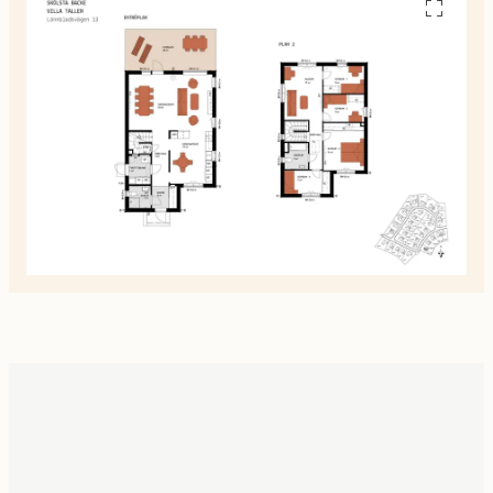
Se
alla
planskiss