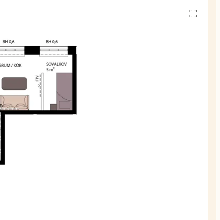
Se
alla
planskiss