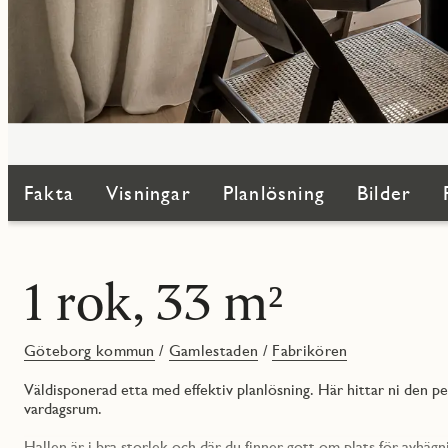
Fakta
Visningar
Planlösning
Bilder
1 rok, 33 m²
Göteborg kommun
/
Gamlestaden
/
Fabrikören
Väldisponerad etta med effektiv planlösning. Här hittar ni den p
vardagsrum.
Hallen är i bra storlek och där du finner gott om plats för avhäg