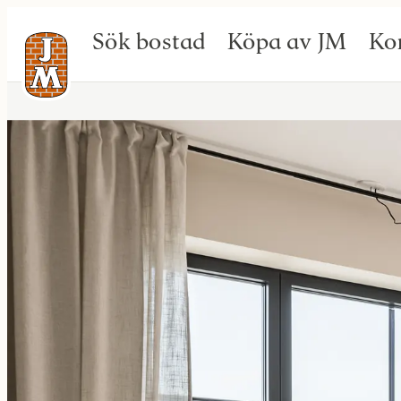
Sök bostad
Köpa av JM
Ko