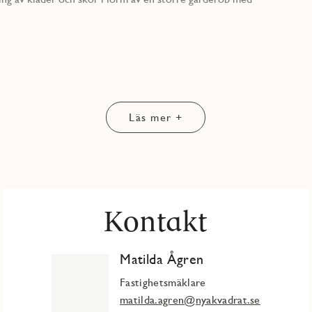
förvaringsmöjligheter i både skåp och lådor. Köket är utrustat
askin och kyl/frys. I köksdelen får du även plast med ett
ats för både soffa och en avgränsad hörna för sovalkov om så
mysig plast att njuta av!
Läs mer +
der. Här kommer den tidstypiska arkitekturen varvas med nya
 centrum, erbjuder JM 119 Svanenmärkta lägenheter. Huset rymmer
yggs. Lägenheterna har stora industriella fönster och husets
t urbant fönster i trapphus 13 ger ett fint ljusinsläpp på gården
ård som erbjuder både sittplatser, cykelförvaring och ett privat
Kontakt
rens lugn. I ditt direkta närområde har du allt du kan tänkas
 caféer, frisersalonger, högstadieskola, förskola samt Närhälsan.
Matilda Ågren
tåg.
Fastighetsmäklare
matilda.agren@nyakvadrat.se