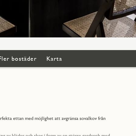
Fler bostäder
Karta
erfekta ettan med möjlighet att avgränsa sovalkov från
ning av kläder och skor i form av en större garderob med