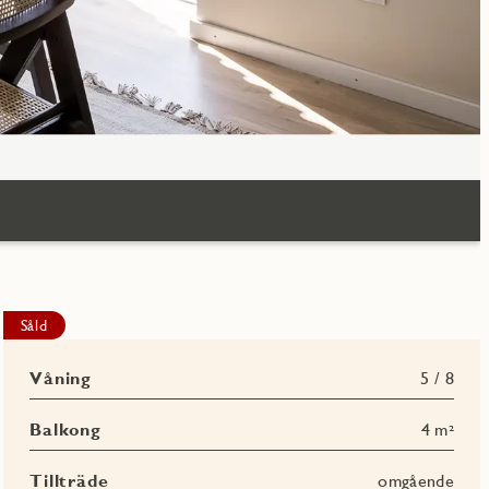
Såld
Våning
5 / 8
Balkong
4 m²
Tillträde
omgående