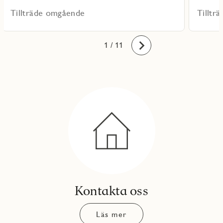
Tillträde omgående
Tilltr
10
11
1
2
3
4
5
6
7
8
9
/ 11
Framåt
Kontakta oss
Läs mer