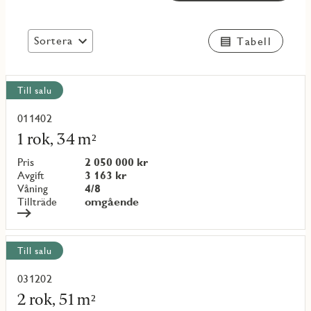
Sortera
Tabell
Visa
Till salu
alla
objekt
011402
Läs
mer
1 rok, 34 m²
om
objekt
Pris
2 050 000 kr
{objectNumber}
Avgift
3 163 kr
Våning
4/8
Tillträde
omgående
Till salu
031202
Läs
mer
2 rok, 51 m²
om