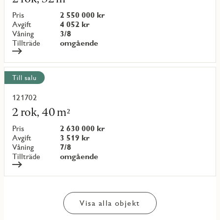
om
objekt
Pris
2 550 000 kr
{objectNumber}
Avgift
4 052 kr
Våning
3/8
Tillträde
omgående
Till salu
121702
Läs
mer
2 rok, 40 m²
om
objekt
Pris
2 630 000 kr
{objectNumber}
Avgift
3 519 kr
Våning
7/8
Tillträde
omgående
Visa alla objekt