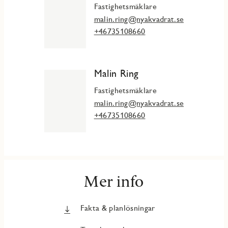
erbjuder både sittplatser, cykelförvaring och ett privat
Fastighetsmäklare
övernattningsrum för gäster till de boende.
malin.ring@nyakvadrat.se
+46735108660
Malin Ring
Fastighetsmäklare
malin.ring@nyakvadrat.se
+46735108660
Mer info
Fakta & planlösningar