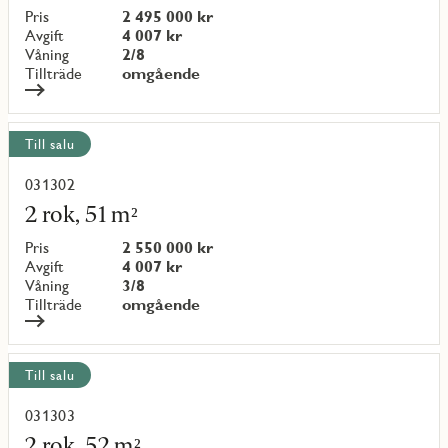
objekt
Pris
2 495 000 kr
{objectNumber}
Avgift
4 007 kr
Våning
2/8
Tillträde
omgående
Till salu
031302
Läs
mer
2 rok, 51 m²
om
objekt
Pris
2 550 000 kr
{objectNumber}
Avgift
4 007 kr
Våning
3/8
Tillträde
omgående
Till salu
031303
Läs
mer
2 rok, 52 m²