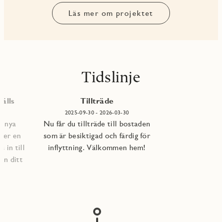
Läs mer om projektet
Tidslinje
älls
Tillträde
2025-09-30 - 2026-03-30
e nya
Nu får du tillträde till bostaden
per en
som är besiktigad och färdig för
 in till
inflyttning. Välkommen hem!
an ditt