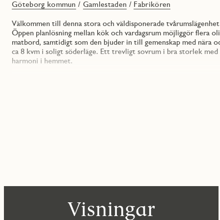
Göteborg kommun
/
Gamlestaden
/
Fabrikören
Välkommen till denna stora och väldisponerade tvårumslägenhet s
Öppen planlösning mellan kök och vardagsrum möjliggör flera oli
matbord, samtidigt som den bjuder in till gemenskap med nära oc
ca 8 kvm i soligt söderläge. Ett trevligt sovrum i bra storlek me
harmoni i hemmet.
JM erbjuder genomgående kvalitativa material- och maskinval m
och vitmålade väggar. I den här lägenheten är det fullutrustade k
erbjuder goda förvaringsmöjligheter med praktisk lådförvaring. Ge
med bakomvarande stänkskydd i matchande laminatskiva. Köket ko
bl a induktionshäll och varmluftsugn i ergonomisk arbetshöjd.
Helkaklat och generöst badrum som är inrett i klassisk stil med v
komplement. En praktisk tvätthörna, som utöver kvadratsmart ko
förvaringsmöjligheter, underlättar de vardagliga bestyren. Tre 
kvadratsmarta skjutdörrar erbjuder flexibel och generös förvari
JMs praktiska lösning Intelligenta hem går att få installerat (mot
hjälp av röststyrning och/eller din smarta telefon eller padda. F
med en mängd olika val, både kostnadsfria och mot tillägg, som g
Visningar
I Fabrikören flyttar ni in i ett expansivt och spännande område dä
med rustika tegelfasader och stora spröjsade fönster. Här bor ni