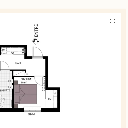
Se
alla
planskiss