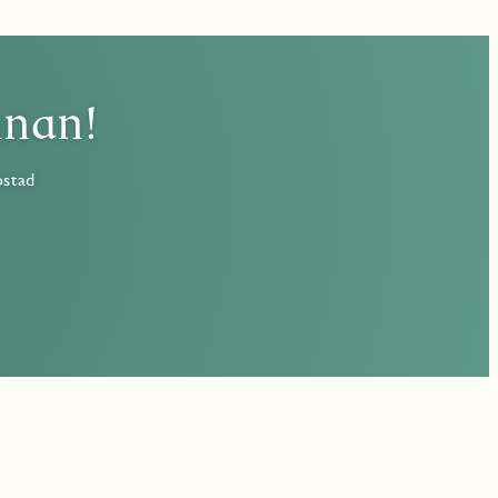
nnan!
ostad