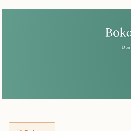
Boka
Den 