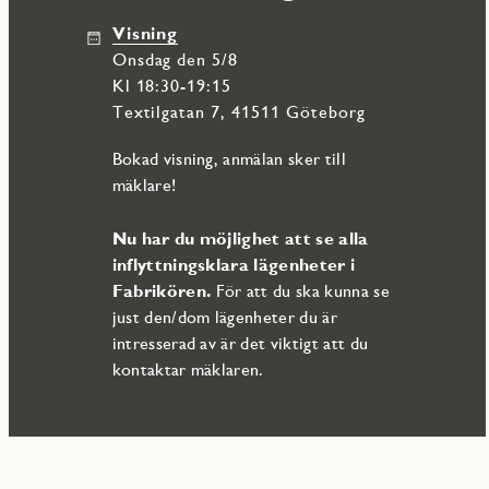
som avkopplande grönska. I den omedelbara närheten erbjuds vack
Visning
restauranger, caféer och Nordens första urbana vintillverkare. F
onsdag den 5/8
närhet till Kvibergs gamla exercisområde med fotbollsplaner, 
med både cykel, buss, spårvagn och pendeltåg tar dig snabbt och lät
Kl 18:30-19:15
Textilgatan 7, 41511 Göteborg
Varmt välkommen på visning!
Bokad visning, anmälan sker till
mäklare!
Nu har du möjlighet att se alla
inflyttningsklara lägenheter i
Fabrikören.
För att du ska kunna se
just den/dom lägenheter du är
intresserad av är det viktigt att du
kontaktar mäklaren.