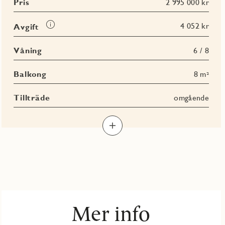
Pris
2 995 000 kr
Läs
4 052 kr
Avgift
mer
om
Våning
6 / 8
Avgift
Balkong
8 m²
Tillträde
omgående
Mer info