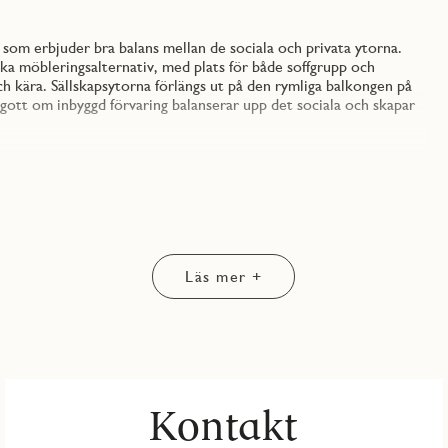
om erbjuder bra balans mellan de sociala och privata ytorna.
ka möbleringsalternativ, med plats för både soffgrupp och
h kära. Sällskapsytorna förlängs ut på den rymliga balkongen på
d gott om inbyggd förvaring balanserar upp det sociala och skapar
ed modernt och sobert uttryck med vitlaserade ekparkettgolv
öket inrett i JM original med skåpsluckor i vitt från Vedum och
nerös köksbänk i ljus laminat erbjuder väl tilltagna arbetsytor
mpletteras av rostfria vitvaror från Electrolux och Franke med
itt kakel på väggarna med ett ljusgrått klinkergolv som
Läs mer +
mbimaskin även erbjuder väl tilltagen arbetsbänk och extra
väl tilltagna garderober med flexibelt ELFA-system gömda bakom
ng samtidigt som skrymmande förvaringsmöbler görs överflödiga.
 tillägg) i lägenheten med vilken du kan styra ljud och ljus mm med
ör den som önskar går detta originalutförande att komplettera
er ditt hem en personlig karaktär.
Kontakt
r karaktären från 1700- och 1800-talets industriella arv går igen
 lugnt och skönt med bekvämt avstånd till både innerstadens puls