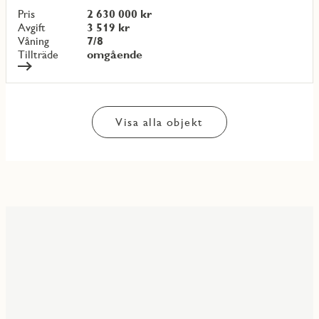
objekt
Pris
2 630 000 kr
{objectNumber}
Avgift
3 519 kr
Våning
7/8
Tillträde
omgående
Visa alla objekt