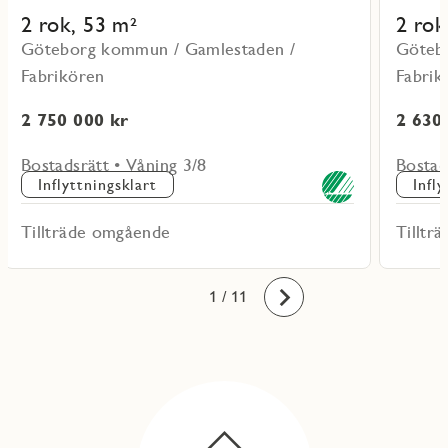
2 rok, 53 m²
2 rok
Göteborg kommun / Gamlestaden /
Göteb
Fabrikören
Fabrik
2 750 000 kr
2 630
Bostadsrätt • Våning 3/8
Bostad
Inflyttningsklart
Infl
Tillträde omgående
Tilltr
10
11
1
2
3
4
5
6
7
8
9
/ 11
Framåt