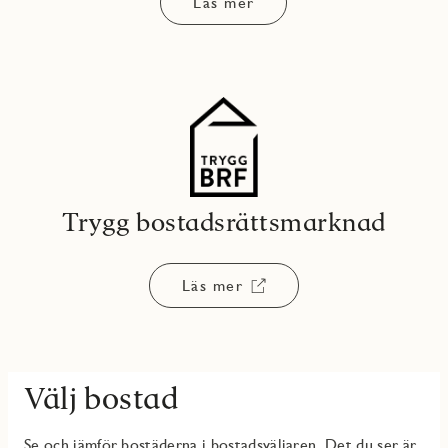
Läs mer
Trygg bostadsrättsmarknad
Läs mer
Välj bostad
Se och jämför bostäderna i bostadsväljaren. Det du ser är