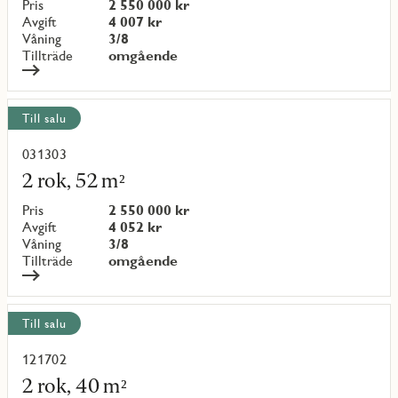
objekt
Pris
2 550 000 kr
{objectNumber}
Avgift
4 007 kr
Våning
3/8
Tillträde
omgående
Till salu
031303
Läs
mer
2 rok, 52 m²
om
objekt
Pris
2 550 000 kr
{objectNumber}
Avgift
4 052 kr
Våning
3/8
Tillträde
omgående
Till salu
121702
Läs
mer
2 rok, 40 m²
om