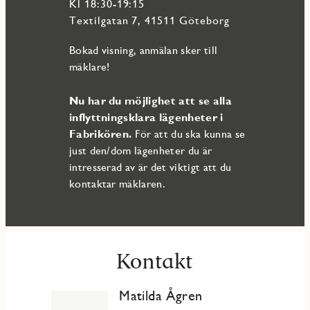
och naturens lugn. I ditt direkta närområde har du allt du kan
Kl 18:30-19:15
tänkas behöva, här finns livsmedelsbutiker, Systembolaget,
Textilgatan 7, 41511 Göteborg
restauranger, caféer, frisersalonger, högstadieskola, förskola
samt Närhälsan. Göteborgs centrum ligger 5–15 minuter
Bokad visning, anmälan sker till
bort med bil, buss eller tåg
mäklare!
Varmt välkommen att kontakta ansvarig mäklare för mer
information och möjlighet att boka visning!
Nu har du möjlighet att se alla
inflyttningsklara lägenheter i
Fabrikören.
För att du ska kunna se
just den/dom lägenheter du är
intresserad av är det viktigt att du
kontaktar mäklaren.
Kontakt
Matilda Ågren