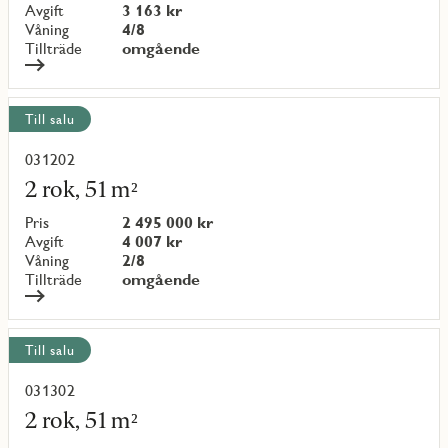
{objectNumber}
Avgift
3 163 kr
Våning
4/8
Tillträde
omgående
Till salu
031202
Läs
mer
2 rok, 51 m²
om
objekt
Pris
2 495 000 kr
{objectNumber}
Avgift
4 007 kr
Våning
2/8
Tillträde
omgående
Till salu
031302
Läs
mer
2 rok, 51 m²
om