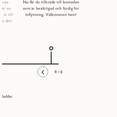
e nya
Nu får du tillträde till bostaden
per en
som är besiktigad och färdig för
 in till
inflyttning. Välkommen hem!
an ditt
1
2
3
4
5
6
7
8
/ 8
Bakåt
laddar