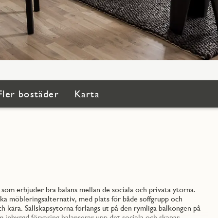
Fler bostäder
Karta
om erbjuder bra balans mellan de sociala och privata ytorna.
ka möbleringsalternativ, med plats för både soffgrupp och
h kära. Sällskapsytorna förlängs ut på den rymliga balkongen på
m inbyggd förvaring balanserar upp det sociala och skapar