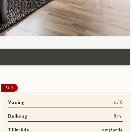
Såld
Våning
6 / 8
Balkong
8 m²
Tillträde
omgående