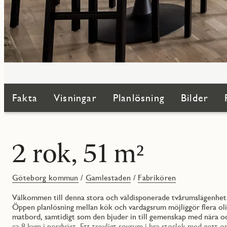
Fakta
Visningar
Planlösning
Bilder
2 rok, 51 m²
Göteborg kommun
/
Gamlestaden
/
Fabrikören
Välkommen till denna stora och väldisponerade tvårumslägenhet s
Öppen planlösning mellan kök och vardagsrum möjliggör flera oli
matbord, samtidigt som den bjuder in till gemenskap med nära oc
ca 8 kvm i nordväst. Ett trevligt sovrum i bra storlek med gott o