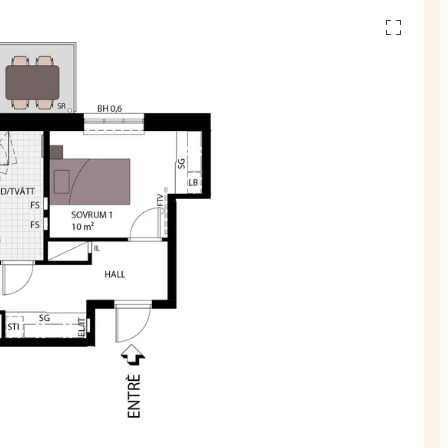
Se
alla
planskiss