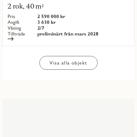
mer
2 rok, 40 m²
om
objekt
Pris
2 590 000 kr
{objectNumber}
Avgift
3 630 kr
Våning
2/7
Tillträde
preliminärt från mars 2028
Visa alla objekt