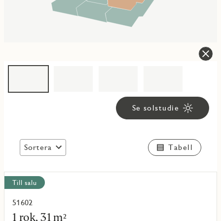
Se solstudie
Sortera
Tabell
Visa
Till salu
alla
objekt
51602
Läs
mer
1 rok, 31 m²