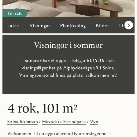
Till salu
Fakta
Visningar
Planlösning
Bilder
Fler bo
Fram
Visningar i sommar
I sommar har vi öppet tisdagar kl.15-16 i vår
visningslägenhet på Alphyddevägen 9 i Solna.
Visningspersonal finns på plats, välkommen hit!
4 rok, 101 m²
Solna kommun
/
Huvudsta Strandpark
/
Vyn
Välkommen till en nyproducerad fyrarumslägenhet i