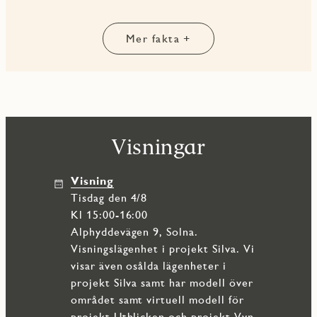
separata förråd inne i bostaden.
Med ett attraktivt läge nära vatten, natur och stadspuls är
Mer fakta +
detta ett hem som erbjuder både komfort och kvalitet i ett
av Solnas mest eftertraktade områden.
Visningar
Visning
tisdag den 4/8
Kl 15:00-16:00
Alphyddevägen 9, Solna.
Visningslägenhet i projekt Silva. Vi
visar även osålda lägenheter i
projekt Silva samt har modell över
området samt virtuell modell för
projekt Utblicken och projekt Vyn,