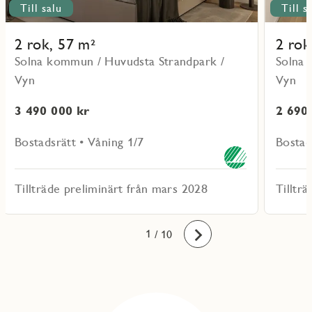
Till salu
Till s
2 rok, 57 m²
2 rok
Solna kommun / Huvudsta Strandpark /
Solna 
Vyn
Vyn
3 490 000 kr
2 690
Bostadsrätt • Våning 1/7
Bostad
Tillträde preliminärt från mars 2028
Tilltr
10
1
2
3
4
5
6
7
8
9
/ 10
Framåt