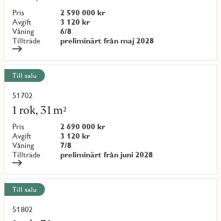
om
objekt
Pris
2 590 000 kr
{objectNumber}
Avgift
3 120 kr
Våning
6/8
Tillträde
preliminärt från maj 2028
Till salu
51702
Läs
mer
1 rok, 31 m²
om
objekt
Pris
2 690 000 kr
{objectNumber}
Avgift
3 120 kr
Våning
7/8
Tillträde
preliminärt från juni 2028
Till salu
51802
Läs
mer