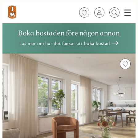
Meny
Favoriter
Logga in
Sök
på
innehåll
Boka bostaden före någon annan
Läs mer om hur det funkar att boka bostad
Favorit