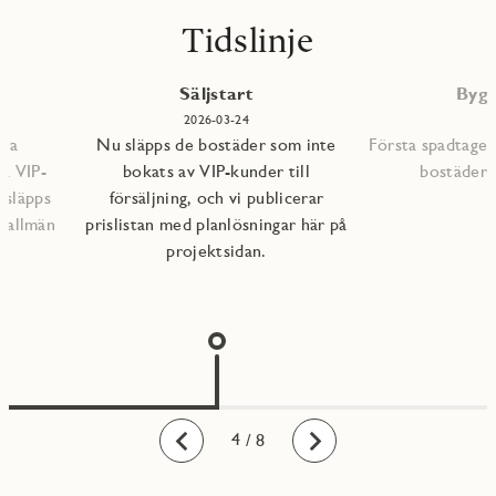
Tidslinje
P
Säljstart
Bygg
2026-03-24
mna
Nu släpps de bostäder som inte
Första spadtaget
ra VIP-
bokats av VIP-kunder till
bostädern
 släpps
försäljning, och vi publicerar
l allmän
prislistan med planlösningar här på
projektsidan.
1
2
3
4
5
6
7
8
/ 8
Bakåt
Framåt