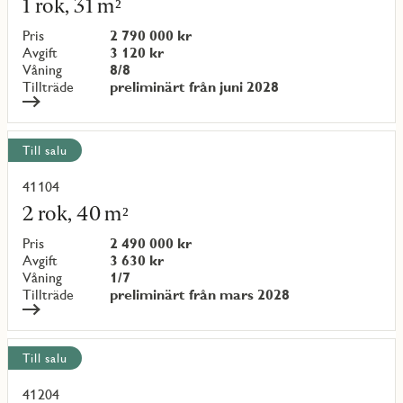
1 rok, 31 m²
om
objekt
Pris
2 790 000 kr
{objectNumber}
Avgift
3 120 kr
Våning
8/8
Tillträde
preliminärt från juni 2028
Till salu
41104
Läs
mer
2 rok, 40 m²
om
objekt
Pris
2 490 000 kr
{objectNumber}
Avgift
3 630 kr
Våning
1/7
Tillträde
preliminärt från mars 2028
Till salu
41204
Läs