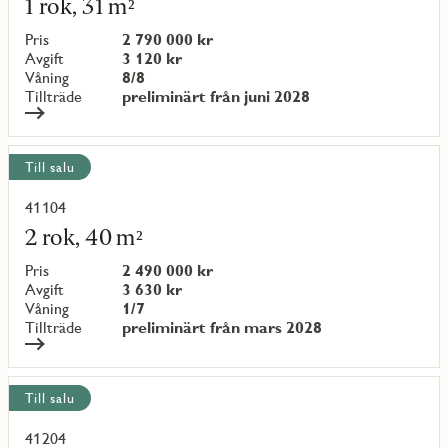
1 rok, 31 m²
om
objekt
Pris
2 790 000 kr
{objectNumber}
Avgift
3 120 kr
Våning
8/8
Tillträde
preliminärt från juni 2028
Till salu
41104
Läs
mer
2 rok, 40 m²
om
objekt
Pris
2 490 000 kr
{objectNumber}
Avgift
3 630 kr
Våning
1/7
Tillträde
preliminärt från mars 2028
Till salu
41204
Läs