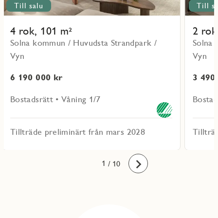
Till salu
Till s
4 rok, 101 m²
2 rok
Solna kommun / Huvudsta Strandpark /
Solna 
Vyn
Vyn
6 190 000 kr
3 490
Bostadsrätt • Våning 1/7
Bostad
Tillträde preliminärt från mars 2028
Tilltr
10
1
2
3
4
5
6
7
8
9
/ 10
Framåt