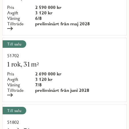
om
objekt
Pris
2 590 000 kr
{objectNumber}
Avgift
3 120 kr
Våning
6/8
Tillträde
preliminärt från maj 2028
Till salu
51702
Läs
mer
1 rok, 31 m²
om
objekt
Pris
2 690 000 kr
{objectNumber}
Avgift
3 120 kr
Våning
7/8
Tillträde
preliminärt från juni 2028
Till salu
51802
Läs
mer