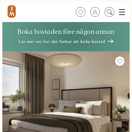
Meny
Favoriter
Logga in
Sök
på
innehåll
Boka bostaden före någon annan
Läs mer om hur det funkar att boka bostad
Favorit