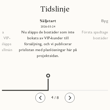
Tidslinje
P
Säljstart
Bygg
2026-03-24
mna
Nu släpps de bostäder som inte
Första spadtaget
ra VIP-
bokats av VIP-kunder till
bostädern
 släpps
försäljning, och vi publicerar
l allmän
prislistan med planlösningar här på
projektsidan.
1
2
3
4
5
6
7
8
/ 8
Bakåt
Framåt