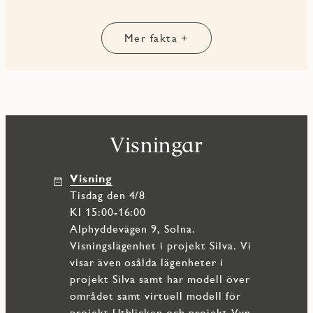
Här bor du i ett modernt och naturnära kvarter med
promenadavstånd till strandpromenader, parker, service och
goda kommunikationer. Ett hem som erbjuder både
Mer fakta +
komfort, funktion och ett mycket attraktivt läge.
Visningar
Visning
tisdag den 4/8
Kl 15:00-16:00
Alphyddevägen 9, Solna.
Visningslägenhet i projekt Silva. Vi
visar även osålda lägenheter i
projekt Silva samt har modell över
området samt virtuell modell för
projekt Utblicken och projekt Vyn,