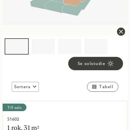
Se solstudie
Sortera
Tabell
Visa
Till salu
alla
objekt
51602
Läs
mer
1 rok, 31 m²