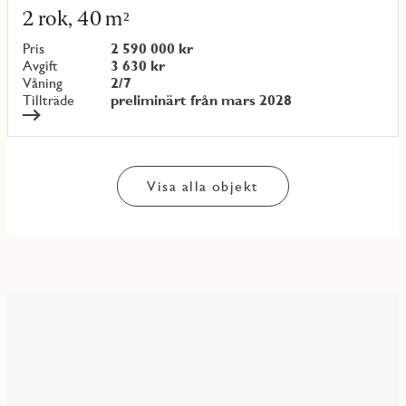
mer
2 rok, 40 m²
om
objekt
Pris
2 590 000 kr
{objectNumber}
Avgift
3 630 kr
Våning
2/7
Tillträde
preliminärt från mars 2028
Visa alla objekt