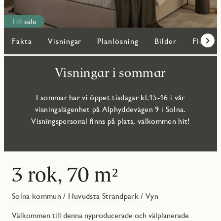
Till salu
Fakta
Visningar
Planlösning
Bilder
Fler bo
Fram
Visningar i sommar
I sommar har vi öppet tisdagar kl.15-16 i vår
visningslägenhet på Alphyddevägen 9 i Solna.
Visningspersonal finns på plats, välkommen hit!
3 rok, 70 m²
Solna kommun
/
Huvudsta Strandpark
/
Vyn
Välkommen till denna nyproducerade och välplanerade