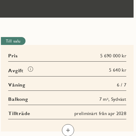
Till salu
Pris
5 690 000 kr
Läs
5 640 kr
Avgift
mer
om
Våning
6 / 7
Avgift
Balkong
7 m², Sydväst
Tillträde
preliminärt från apr 2028