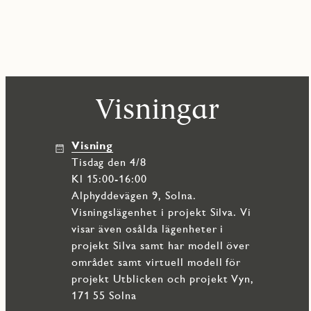
Bostaden rymmer två sovrum i olika storlekar, där det större s
möbleringsmöjligheter. Det mindre sovrummet passar utmärkt 
Det helkaklade badrummet är stilrent och funktionellt, utrustat
även bra förvaring och en lugn, harmonisk känsla. Utöver detta 
vardagen.
Visningar
Ett stort plus är det praktiska förrådet som ligger inne i bostaden
lämna hemmet.
Visning
Detta är ett hem för dig som söker modern komfort, hög standard
tisdag den 4/8
grönområden och stadens puls. Ett boende att trivas i – länge.
Kl 15:00-16:00
Alphyddevägen 9, Solna.
Visningslägenhet i projekt Silva. Vi
visar även osålda lägenheter i
projekt Silva samt har modell över
området samt virtuell modell för
projekt Utblicken och projekt Vyn,
171 55 Solna