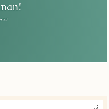
nnan!
ostad
Se