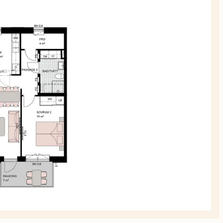
alla
planskiss