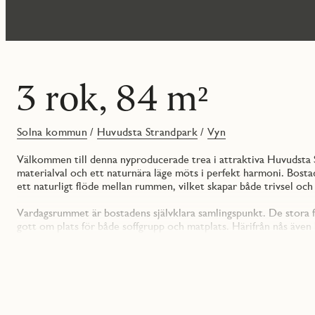
3 rok, 84 m²
Solna kommun
/
Huvudsta Strandpark
/
Vyn
Välkommen till denna nyproducerade trea i attraktiva Huvudsta
materialval och ett naturnära läge möts i perfekt harmoni. Bost
ett naturligt flöde mellan rummen, vilket skapar både trivsel och
Vardagsrummet är bostadens självklara samlingspunkt. De stora fö
gott om plats för både soffgrupp och matplats. Härifrån nås även
till avkoppling under årets varmare månader.
Köket ligger avskilt på motsatt sida av bostaden och är smakful
Electrolux. Här finns gott om arbetsyta och förvaring, vilket gör
väggarna och ekparkettgolven löper genom hela bostaden och skap
tillför en exklusiv detalj som lyfter helhetsintrycket.