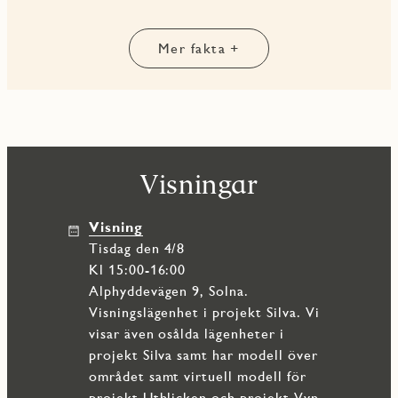
med ro. Och som extra bonus finns gott om förvaring tack
vare förråd både inne i lägenheten och i källaren.
Mer fakta +
Detta är ett hem som är enkelt att trivas i – och ännu
enklare att längta hem till.
Visningar
Visning
tisdag den 4/8
Kl 15:00-16:00
Alphyddevägen 9, Solna.
Visningslägenhet i projekt Silva. Vi
visar även osålda lägenheter i
projekt Silva samt har modell över
området samt virtuell modell för
projekt Utblicken och projekt Vyn,