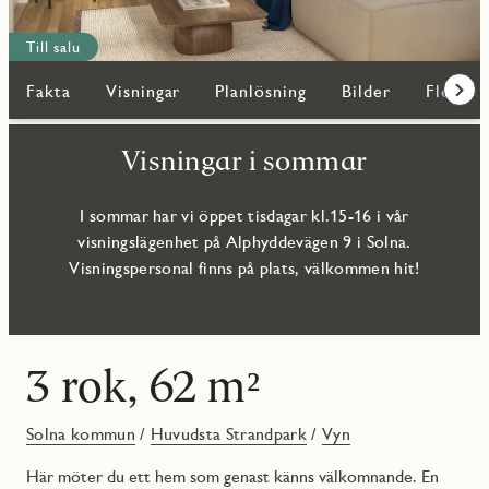
Till salu
Fakta
Visningar
Planlösning
Bilder
Fler bo
Fram
Visningar i sommar
I sommar har vi öppet tisdagar kl.15-16 i vår
visningslägenhet på Alphyddevägen 9 i Solna.
Visningspersonal finns på plats, välkommen hit!
3 rok, 62 m²
Solna kommun
/
Huvudsta Strandpark
/
Vyn
Här möter du ett hem som genast känns välkomnande. En