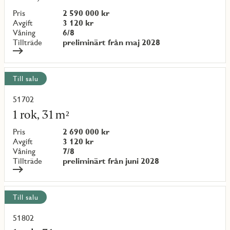
om
objekt
Pris
2 590 000 kr
{objectNumber}
Avgift
3 120 kr
Våning
6/8
Tillträde
preliminärt från maj 2028
Till salu
51702
Läs
mer
1 rok, 31 m²
om
objekt
Pris
2 690 000 kr
{objectNumber}
Avgift
3 120 kr
Våning
7/8
Tillträde
preliminärt från juni 2028
Till salu
51802
Läs
mer