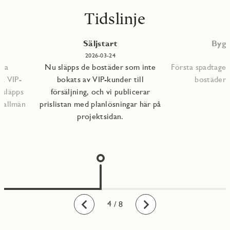
Tidslinje
P
Säljstart
Bygg
2026-03-24
mna
Nu släpps de bostäder som inte
Första spadtaget
ra VIP-
bokats av VIP-kunder till
bostädern
 släpps
försäljning, och vi publicerar
l allmän
prislistan med planlösningar här på
projektsidan.
1
2
3
4
5
6
7
8
/ 8
Bakåt
Framåt