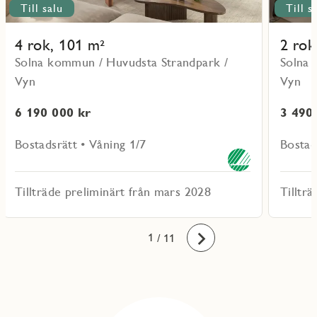
Till salu
Till s
4 rok, 101 m²
2 rok
Solna kommun / Huvudsta Strandpark /
Solna 
Vyn
Vyn
6 190 000 kr
3 490
Bostadsrätt • Våning 1/7
Bostad
Tillträde preliminärt från mars 2028
Tilltr
10
11
1
2
3
4
5
6
7
8
9
/ 11
Framåt