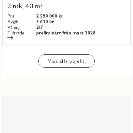
mer
2 rok, 40 m²
om
objekt
Pris
2 590 000 kr
{objectNumber}
Avgift
3 630 kr
Våning
2/7
Tillträde
preliminärt från mars 2028
Visa alla objekt