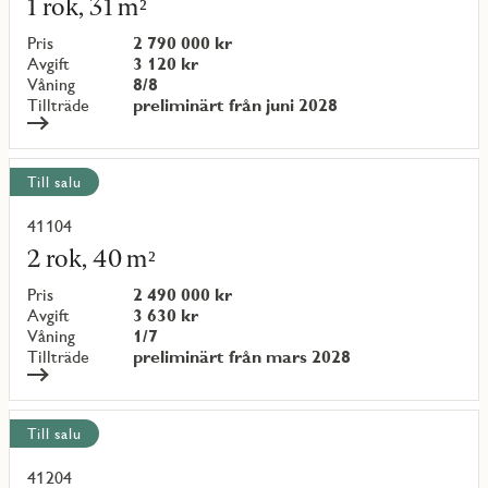
1 rok, 31 m²
om
objekt
Pris
2 790 000 kr
{objectNumber}
Avgift
3 120 kr
Våning
8/8
Tillträde
preliminärt från juni 2028
Till salu
41104
Läs
mer
2 rok, 40 m²
om
objekt
Pris
2 490 000 kr
{objectNumber}
Avgift
3 630 kr
Våning
1/7
Tillträde
preliminärt från mars 2028
Till salu
41204
Läs