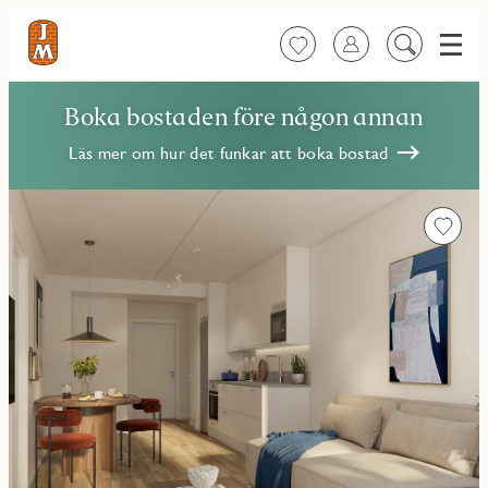
Meny
Favoriter
Logga in
Sök
på
innehåll
Boka bostaden före någon annan
Läs mer om hur det funkar att boka bostad
Favorit