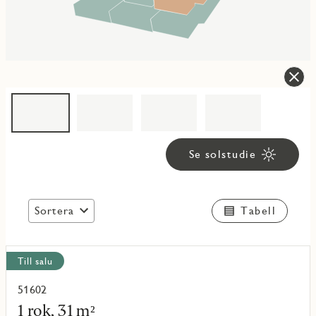
Se solstudie
Sortera
Tabell
Visa
Till salu
alla
objekt
51602
Läs
mer
1 rok, 31 m²