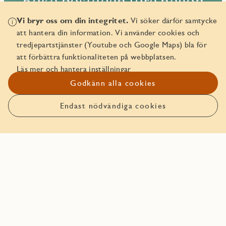
Boka bostaden före någon
annan!
Vi bryr oss om din integritet.
Vi söker därför samtycke
att hantera din information. Vi använder cookies och
Den här bostaden går att boka. Läs mer om hur det funkar
tredjepartstjänster (Youtube och Google Maps) bla för
att boka bostad hos JM.
att förbättra funktionaliteten på webbplatsen.
Läs mer och hantera inställningar
Godkänn alla cookies
Boka bostaden
Endast nödvändiga cookies
Anmäl intresse
Planlösning
Balkongutsikt
Planlösning