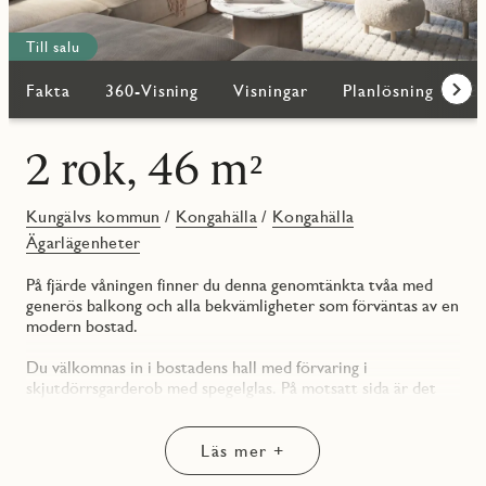
Till salu
Fakta
360-Visning
Visningar
Planlösning
Bi
Fram
2 rok, 46 m²
Kungälvs kommun
/
Kongahälla
/
Kongahälla
Ägarlägenheter
På fjärde våningen finner du denna genomtänkta tvåa med
generös balkong och alla bekvämligheter som förväntas av en
modern bostad.
Du välkomnas in i bostadens hall med förvaring i
skjutdörrsgarderob med spegelglas. På motsatt sida är det
helkaklade badrummet beläget. Duschhörnan har svängbara
dörrar i klarglas, något som öppnar upp för mer utrymme.
Här finns gott om förvaring i vägghängd kommod och ett
Läs mer +
väggskåp. Under skåpet återfinns din nya tvättstuga – en