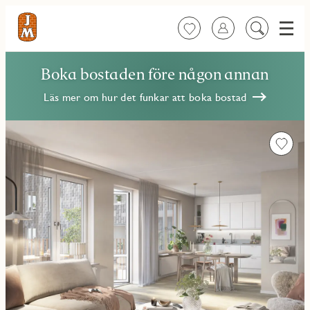
Meny
Favoriter
Logga in
Sök
på
innehåll
Boka bostaden före någon annan
Läs mer om hur det funkar att boka bostad
Favorit