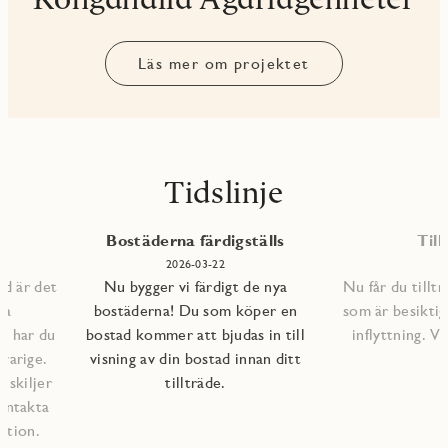
Läs mer om projektet
Tidslinje
Bostäderna färdigställs
Till
1
2026-03-22
ad är det
Nu bygger vi färdigt de nya
Nu får du tilltr
na
bostäderna! Du som köper en
som är besiktig
lp har du
bostad kommer att bjudas in till
inflyttning. 
varige.
visning av din bostad innan ditt
l skiljer
tillträde.
kontakta
ation.