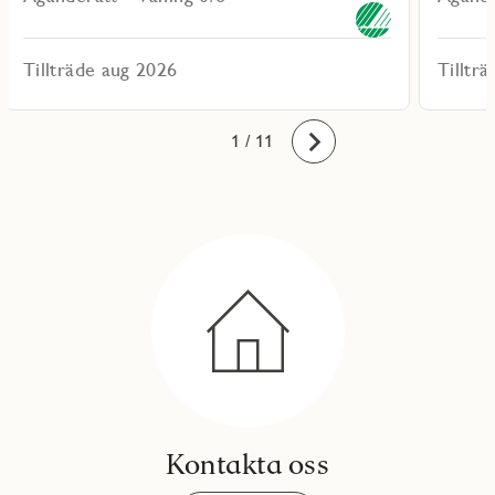
Tillträde aug 2026
Tilltr
10
11
1
2
3
4
5
6
7
8
9
/ 11
Framåt
Kontakta oss