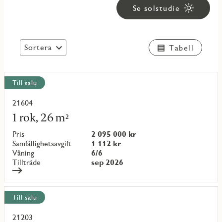
Se solstudie
Sortera
Tabell
Visa
Till salu
alla
objekt
21604
Läs
mer
1 rok, 26 m²
om
objekt
Pris
2 095 000 kr
{objectNumber}
Samfällighetsavgift
1 112 kr
Våning
6/6
Tillträde
sep 2026
Till salu
21203
Läs