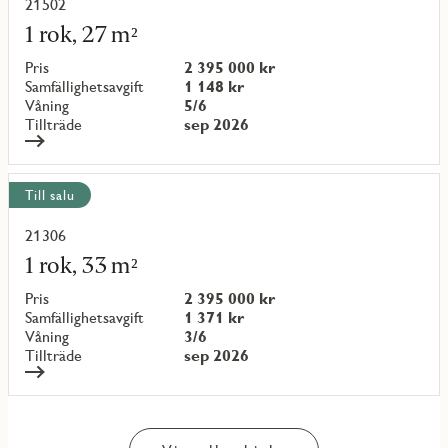
21502
Läs
mer
1 rok, 27 m²
om
objekt
Pris
2 395 000 kr
{objectNumber}
Samfällighetsavgift
1 148 kr
Våning
5/6
Tillträde
sep 2026
Till salu
21306
Läs
mer
1 rok, 33 m²
om
objekt
Pris
2 395 000 kr
{objectNumber}
Samfällighetsavgift
1 371 kr
Våning
3/6
Tillträde
sep 2026