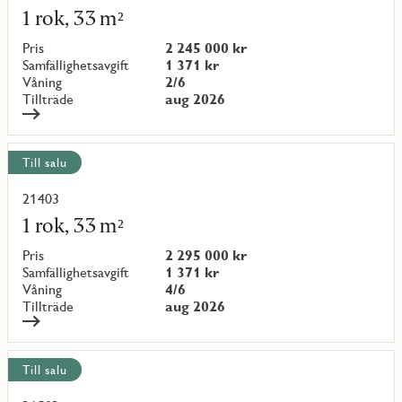
mer
1 rok, 33 m²
om
objekt
Pris
2 245 000 kr
{objectNumber}
Samfällighetsavgift
1 371 kr
Våning
2/6
Tillträde
aug 2026
Till salu
21403
Läs
mer
1 rok, 33 m²
om
objekt
Pris
2 295 000 kr
{objectNumber}
Samfällighetsavgift
1 371 kr
Våning
4/6
Tillträde
aug 2026
Till salu