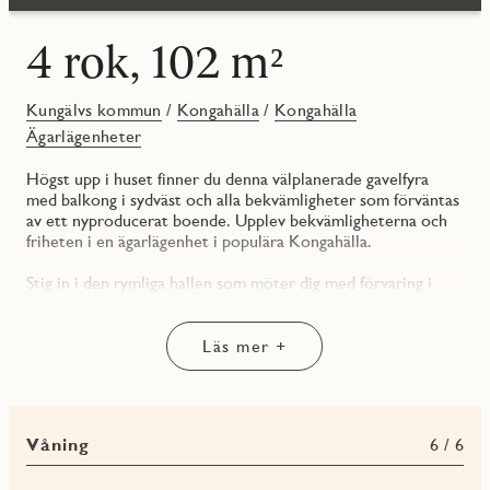
4 rok, 102 m²
Kungälvs kommun
/
Kongahälla
/
Kongahälla
Ägarlägenheter
Högst upp i huset finner du denna välplanerade gavelfyra
med balkong i sydväst och alla bekvämligheter som förväntas
av ett nyproducerat boende. Upplev bekvämligheterna och
friheten i en ägarlägenhet i populära Kongahälla.
Stig in i den rymliga hallen som möter dig med förvaring i
dubbla skjutdörrsgarderober.
Till vänster finner du bostadens första, tillika det största
Läs mer +
sovrummet med förvaring i skjutdörrsgarderob längs ena
väggen. Här ryms med enkelhet dubbelsäng och
nattduksbord och direkt utanför sovrumsdörren har du det
första badrummet. Ett mindre helkaklat badrum med dusch,
Våning
6 / 6
vägghängd kommod och toalett.