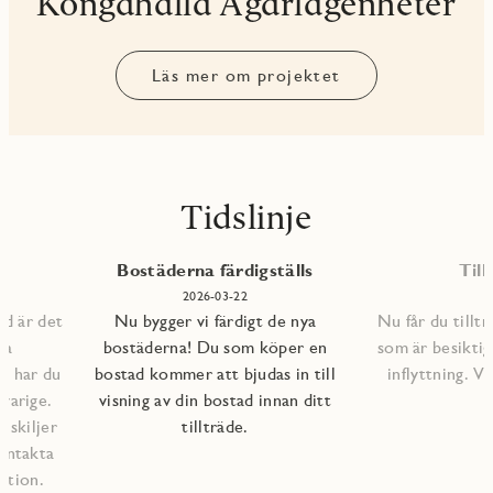
Kongahälla Ägarlägenheter
Läs mer om projektet
Tidslinje
Bostäderna färdigställs
Till
1
2026-03-22
ad är det
Nu bygger vi färdigt de nya
Nu får du tilltr
na
bostäderna! Du som köper en
som är besiktig
lp har du
bostad kommer att bjudas in till
inflyttning. 
varige.
visning av din bostad innan ditt
l skiljer
tillträde.
kontakta
ation.