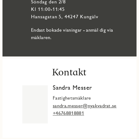
söndag den 2/8
pulsen i denna nya stadsdel med all tänkbar service och
kommunikationer runt husknuten. Är du inte bekant med
Kl 11:00-11:45
området finns här ett stort utbud av butiker, caféer och
Hansagatan 5, 44247 Kungälv
restauranger och en kort promenad bort ligger Resecentrum
för smidig transport både söder-och norrut.
Endast bokade visningar - anmäl dig via
mäklaren.
Kontakt
Sandra Messer
Fastighetsmäklare
sandra.messer@nyakvadrat.se
+46768818881