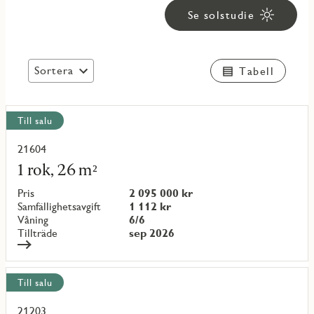
Se solstudie
Sortera
Tabell
Visa
Till salu
alla
objekt
21604
Läs
mer
1 rok, 26 m²
om
objekt
Pris
2 095 000 kr
{objectNumber}
Samfällighetsavgift
1 112 kr
Våning
6/6
Tillträde
sep 2026
Till salu
21203
Läs