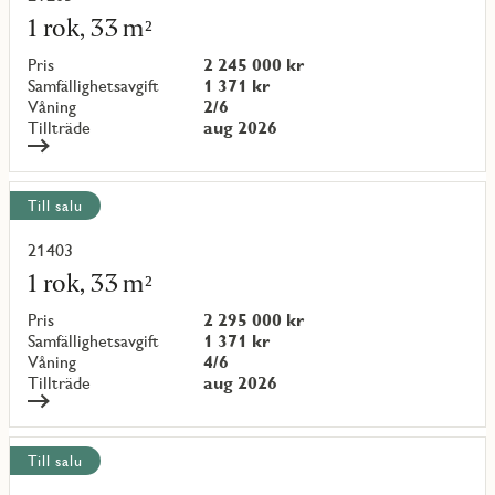
mer
1 rok, 33 m²
om
objekt
Pris
2 245 000 kr
{objectNumber}
Samfällighetsavgift
1 371 kr
Våning
2/6
Tillträde
aug 2026
Till salu
21403
Läs
mer
1 rok, 33 m²
om
objekt
Pris
2 295 000 kr
{objectNumber}
Samfällighetsavgift
1 371 kr
Våning
4/6
Tillträde
aug 2026
Till salu