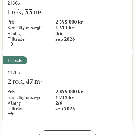
21306
Läs
mer
1 rok, 33 m²
om
objekt
Pris
2 395 000 kr
{objectNumber}
Samfällighetsavgift
1 371 kr
Våning
3/6
Tillträde
sep 2026
Till salu
11205
Läs
mer
2 rok, 47 m²
om
objekt
Pris
2 895 000 kr
{objectNumber}
Samfällighetsavgift
1 919 kr
Våning
2/6
Tillträde
sep 2026