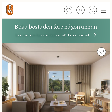
Meny
Favoriter
Logga in
Sök
på
innehåll
Boka bostaden före någon annan
Läs mer om hur det funkar att boka bostad
Favorit