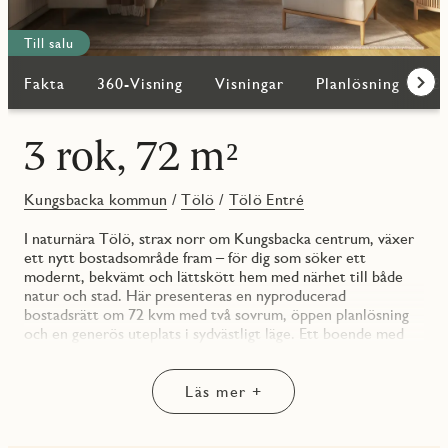
Till salu
Fakta
360-Visning
Visningar
Planlösning
Bi
Fram
3 rok, 72 m²
Kungsbacka kommun
/
Tölö
/
Tölö Entré
I naturnära Tölö, strax norr om Kungsbacka centrum, växer
ett nytt bostadsområde fram – för dig som söker ett
modernt, bekvämt och lättskött hem med närhet till både
natur och stad. Här presenteras en nyproducerad
bostadsrätt om 72 kvm med två sovrum, öppen planlösning
och en generös uteplats i sydvästligt läge. Ett boende med
god balans mellan funktion, estetik och livskvalitet – med
inflytt planerad till våren 2027.
Bostaden har en genomtänkt och yteffektiv planlösning, där
Läs mer +
varje kvadratmeter tagits tillvara. Hallen välkomnar med
skjutdörrsgarderober och gott om plats för ytterkläder och
skor. Genom hela hemmet ligger en trestavs ekparkett och