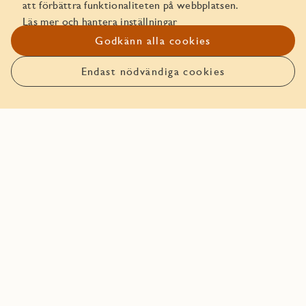
att förbättra funktionaliteten på webbplatsen.
Mer info
Läs mer och hantera inställningar
Godkänn alla cookies
Fakta och planlösningar
Endast nödvändiga cookies
Anmäl intresse
Inredningsväljare
Trygghetspaket
Boka bostaden före någon
annan!
Den här bostaden går att boka. Läs mer om hur det funkar