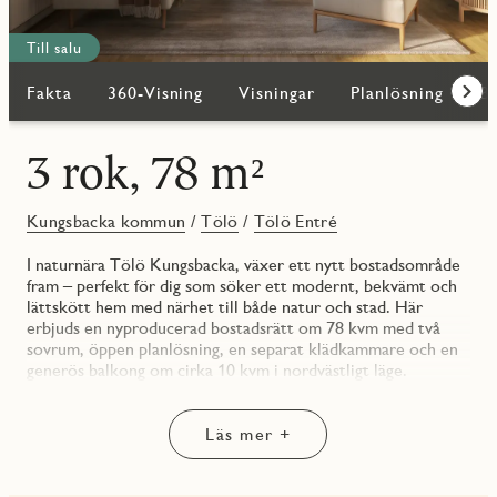
Till salu
Fakta
360-Visning
Visningar
Planlösning
Bi
Fram
3 rok, 78 m²
Kungsbacka kommun
/
Tölö
/
Tölö Entré
I naturnära Tölö Kungsbacka, växer ett nytt bostadsområde
fram – perfekt för dig som söker ett modernt, bekvämt och
lättskött hem med närhet till både natur och stad. Här
erbjuds en nyproducerad bostadsrätt om 78 kvm med två
sovrum, öppen planlösning, en separat klädkammare och en
generös balkong om cirka 10 kvm i nordvästligt läge.
Bostaden har en genomtänkt och yteffektiv planlösning där
varje kvadratmeter nyttjas smart. Hallen är möblerbar och
Läs mer +
utrustad med skjutdörrsgarderober för praktisk förvaring
direkt vid entrén. Genom hela bostaden ligger en trestavs
ekparkett som tillsammans med vitmålade väggar skapar en