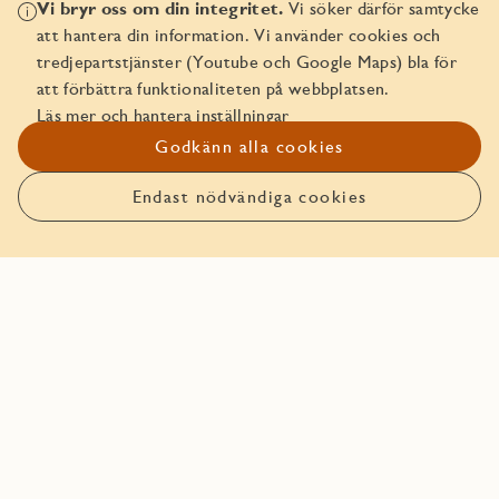
Vi bryr oss om din integritet.
Vi söker därför samtycke
att hantera din information. Vi använder cookies och
tredjepartstjänster (Youtube och Google Maps) bla för
att förbättra funktionaliteten på webbplatsen.
Läs mer och hantera inställningar
Godkänn alla cookies
Boka bostaden före någon
annan!
Endast nödvändiga cookies
Anmäl intresse
Den här bostaden går att boka. Läs mer om hur det funkar
att boka bostad hos JM.
Boka bostaden