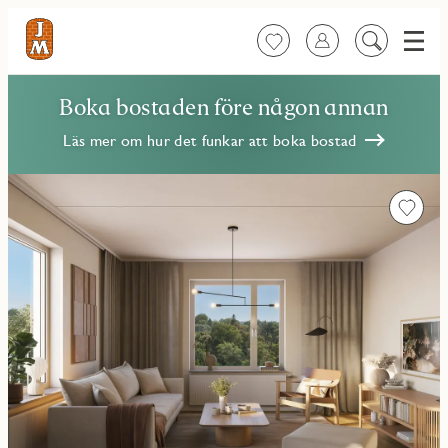
Meny
Favoriter
Logga in
Sök
på
innehåll
Boka bostaden före någon annan
Läs mer om hur det funkar att boka bostad
Favorit