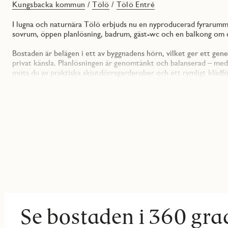
Kungsbacka kommun
/
Tölö
/
Tölö Entré
I lugna och naturnära Tölö erbjuds nu en nyproducerad fyrarum
sovrum, öppen planlösning, badrum, gäst-wc och en balkong om c
Bostaden är belägen i ett av byggnadens hörn, vilket ger ett gene
privat känsla. Planlösningen är genomtänkt och balanserad – med t
möts du av praktiska skjutdörrsgarderober och ett rymligt klädfö
Härifrån öppnar bostaden upp mot en ljus och öppen kök- och va
Köket är från Vedum och levereras i vitt originalutförande – ett t
rummet. Den grå laminatbänkskivan ger en mjuk kontrast till de sl
inredningen finns möjlighet att välja andra material och färger. Vi
mikro samt integrerad diskmaskin.
Vardagsrummet och köket bildar tillsammans bostadens hjärta – 
når du även den rymliga balkongen om cirka 13 kvm i sydvästligt
liten matgrupp.
Lägenheten har tre sovrum i varierande storlek. Det största r
garderober. De två mindre rummen passar lika bra som barnrum, h
Se bostaden i 360 gra
din boendesituation ser ut idag eller i framtiden.