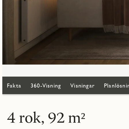
Fakta
360-Visning
Visningar
Planlösni
4 rok, 92 m²