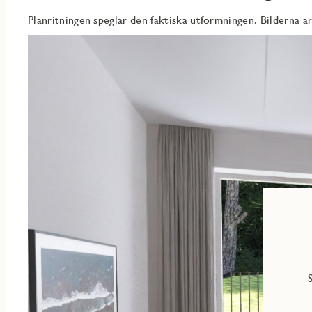
Bostaden är utrustad med ett helkaklat badrum i vitt och grått,
Planritningen speglar den faktiska utformningen. Bilderna är
kombineras stil med funktion på ett sätt som gör rummet lättstä
WC.
Genomgående i bostaden ligger en trestavs ekparkett och väggarna
samtidigt som det skapar en neutral bas att inreda efter. Utöver f
åt exempelvis säsongssaker, verktyg eller sportutrustning.
Att bo i Tölö innebär att ha naturen runt knuten och samtidigt g
och lekplatser i direkt närhet. Kungsbacka centrum, med butiker, 
och Hede station erbjuder goda pendelmöjligheter för dig som ar
barnvänligt och växande!