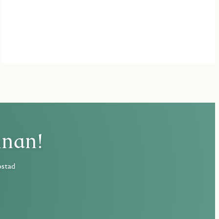
nnan!
ostad