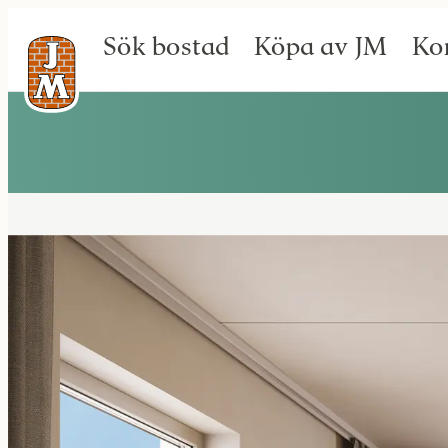
Sök bostad
Köpa av JM
Ko