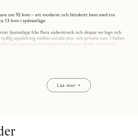
mare om 92 kvm – ett modernt och lättskött hem med tre
a 13 kvm i sydvästläge.
röst ljusinsläpp från flera väderstreck och skapar en lugn och
ydlig uppdelning mellan sociala ytor och privata rum. I hallen
rråd som ger goda förvaringsmöjligheter direkt vid entrén.
rdagsrumsdel med plats för både matbord och soffgrupp.
idlöst och stilrent val som skapar en ljus och enhetlig känsla i
äta vita luckorna. För dig som vill sätta din egen prägel på
tvaror från Electrolux ingår: dubbla kyl/frysar, inbyggd ugn och
Läs mer +
en öppen yta där du kan umgås, laga mat och koppla av. Härifrån
 läge. Här finns utrymme för både loungemöbler, odling och en
ummet rymmer enkelt en dubbelsäng och kompletteras med
emmakontor eller gästrum – vilket ger flexibilitet oavsett hur
der