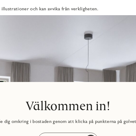
 med dusch, tvättmaskin, torktumlare och förvaring. Här
 illustrationer och kan avvika från verkligheten.
dat och praktiskt. Utöver badrummet finns även en separat gäst-
 är målade i vitt. Det ger ett enhetligt och harmoniskt intryck,
örvaring i bostaden ingår även ett externt förråd, vilket ger plats
od närhet till stadens utbud. Här finns skog, stigar, grönområden
restauranger, skolor och kultur, nås enkelt med cykel eller bil,
betar i Göteborg eller längre söderut. Området är lugnt,
Välkommen in!
Se dig omkring i bostaden genom att klicka på punkterna på golvet