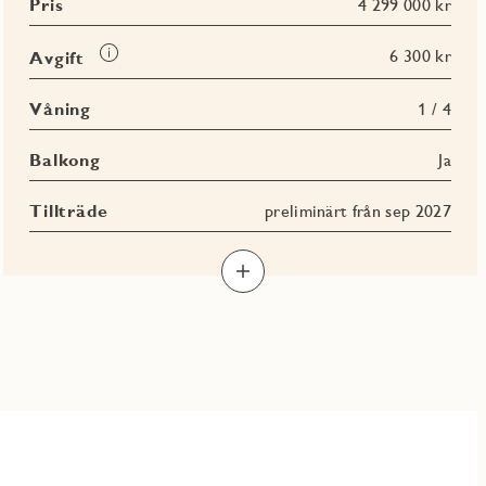
Pris
4 299 000 kr
Läs
6 300 kr
Avgift
mer
om
Våning
1 / 4
Avgift
Balkong
Ja
Tillträde
preliminärt från sep 2027