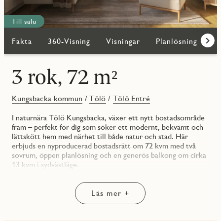
Till salu
Fakta
360-Visning
Visningar
Planlösning
Bi
Fram
3 rok, 72 m²
Kungsbacka kommun
/
Tölö
/
Tölö Entré
I naturnära Tölö Kungsbacka, växer ett nytt bostadsområde
fram – perfekt för dig som söker ett modernt, bekvämt och
lättskött hem med närhet till både natur och stad. Här
erbjuds en nyproducerad bostadsrätt om 72 kvm med två
sovrum, öppen planlösning och en generös balkong om cirka
13 kvm i sydvästläge.
Bostaden har en smart och yteffektiv planlösning med en
välkomnande hall utrustad med skjutdörrsgarderober.
Läs mer +
Genomgående i bostaden ligger en trestavs ekparkett och
väggarna är målade i vitt – en stilren och ljus bas som passar
de flesta inredningsstilar.