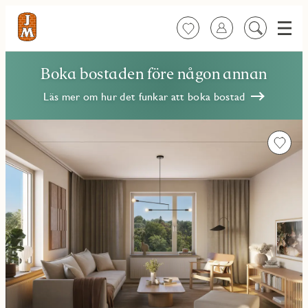
Meny
Favoriter
Logga in
Sök
på
innehåll
Boka bostaden före någon annan
Läs mer om hur det funkar att boka bostad
Favorit