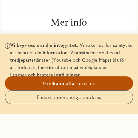
Mer info
Fakta och planlösningar
Vi bryr oss om din integritet.
Vi söker därför samtycke
Inredningsväljare
att hantera din information. Vi använder cookies och
tredjepartstjänster (Youtube och Google Maps) bla för
Trygghetspaket
att förbättra funktionaliteten på webbplatsen.
Läs mer och hantera inställningar
Godkänn alla cookies
Endast nödvändiga cookies
Anmäl intresse
Boka bostaden före någon
annan!