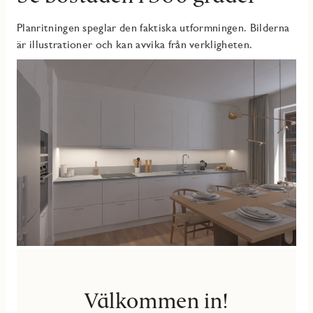
Välkommen till ett nyproducerat hem där du får ett bekvämt
Planritningen speglar den faktiska utformningen. Bilderna
boende med moderna materialval, låg driftkostnad och ett
är illustrationer och kan avvika från verkligheten.
härligt balkongliv i bästa solläge.
Välkommen in!