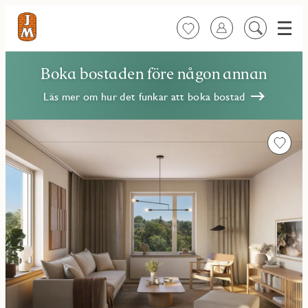
Meny
Favoriter
Logga in
Sök
på
innehåll
Boka bostaden före någon annan
Läs mer om hur det funkar att boka bostad
Favorit