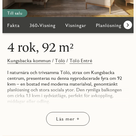
Till salu
Fakta
360-Visning
Visningar
Planlösning
Bi
Fram
4 rok, 92 m²
Kungsbacka kommun
/
Tölö
/
Tölö Entré
I naturnära och trivsamma Tölö, strax om Kungsbacka
centrum, presenteras nu denna nyproducerade fyra om 92
kvm – en bostad med moderna materialval, genomtänkt
planlösning och stora sociala ytor. Den rymliga balkongen
om cirka 13 kvm i sydvästläge, perfekt för avkoppling,
middagar eller odling.
Lägenheten ligger i ett hörnläge med fönster åt flera håll,
vilket skapar ett fantastiskt ljusflöde och en luftig atmosfär.
Läs mer +
Planlösningen är både smart och flexibel – de tre sovrummen
i olika storlek passar för allt från barnrum till kontor eller
gästrum. Önskas en större social yta finns möjlighet att