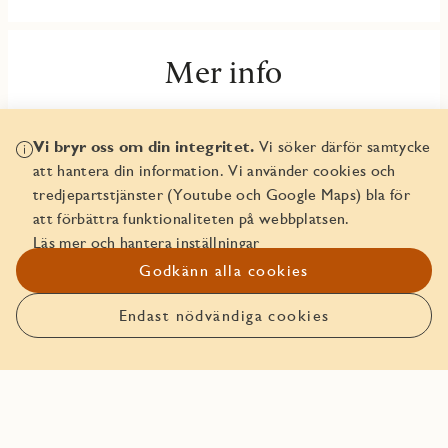
Mer info
Fakta och planlösningar
Vi bryr oss om din integritet.
Vi söker därför samtycke
Inredningsväljare
att hantera din information. Vi använder cookies och
tredjepartstjänster (Youtube och Google Maps) bla för
Trygghetspaket
att förbättra funktionaliteten på webbplatsen.
Läs mer och hantera inställningar
Godkänn alla cookies
Endast nödvändiga cookies
Anmäl intresse
Boka bostaden före någon
annan!