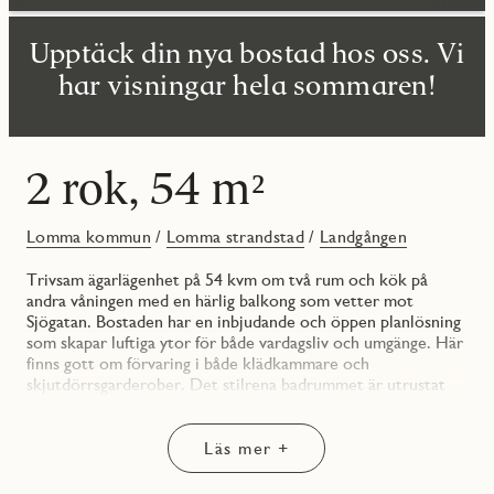
Upptäck din nya bostad hos oss. Vi
har visningar hela sommaren!
2 rok, 54 m²
Lomma kommun
/
Lomma strandstad
/
Landgången
Trivsam ägarlägenhet på 54 kvm om två rum och kök på
andra våningen med en härlig balkong som vetter mot
Sjögatan. Bostaden har en inbjudande och öppen planlösning
som skapar luftiga ytor för både vardagsliv och umgänge. Här
finns gott om förvaring i både klädkammare och
skjutdörrsgarderober. Det stilrena badrummet är utrustat
med kombimaskin för tvätt och tork, samt har plats för
badkar som tillval.
Bostaden är inredd med kök från Vedum i stilren design och
Läs mer +
vitvaror från Electrolux. I kvarteret kommer det finnas
tillgång till både en gemensam takterrass och en bokningsbar