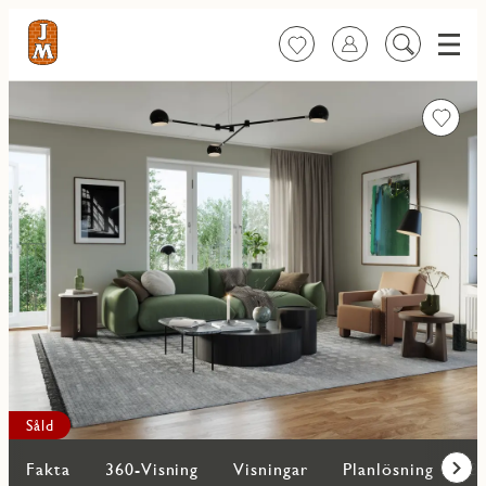
Meny
Favoriter
Logga in
Sök
på
innehåll
Favorit
Såld
Fakta
360-Visning
Visningar
Planlösning
Bi
Fram