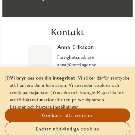
Kontakt
Anna Eriksson
Fastighetsmäklare
anna@hettinger.se
+46732399900
Vi bryr oss om din integritet.
Vi söker därför samtycke
att hantera din information. Vi använder cookies och
tredjepartstjänster (Youtube och Google Maps) bla för
Rebecca Bernspång
att förbättra funktionaliteten på webbplatsen.
Läs mer och hantera inställningar
Fastighetsmäklare
rebecca@hettinger.se
Godkänn alla cookies
+46706583500
Endast nödvändiga cookies