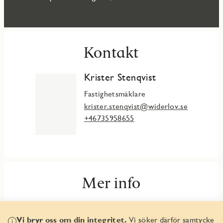
Kontakt
Krister Stenqvist
Fastighetsmäklare
krister.stenqvist@widerlov.se
+46735958655
Mer info
Fakta & planlösningar
Vi bryr oss om din integritet.
Vi söker därför samtycke