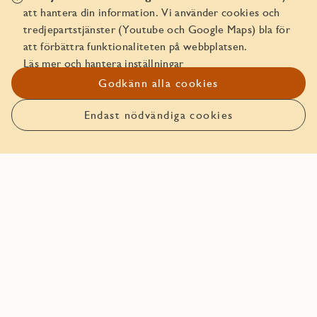
Inredningsväljaren (demo)
att hantera din information. Vi använder cookies och
tredjepartstjänster (Youtube och Google Maps) bla för
Att köpa av JM
att förbättra funktionaliteten på webbplatsen.
Läs mer och hantera inställningar
Trygghetspaket
Godkänn alla cookies
In English - Security Package
Endast nödvändiga cookies
Planlösning
Solstudie
Planlösning
I planlösningen visas bostadsytans disposition. Se
information så som mått, hur rummen är uppdelade och