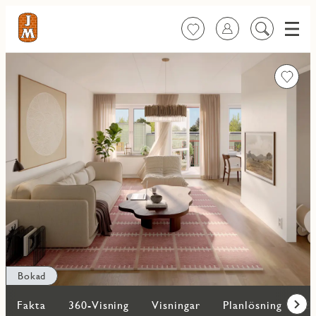
Meny
Favoriter
Logga in
Sök
på
innehåll
Favorit
Bokad
Fakta
360-Visning
Visningar
Planlösning
Bi
Fram