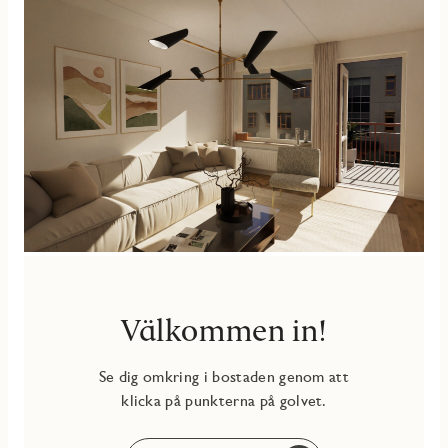
Tvättmaskin och torktumlare från Electrolux. Ovanför
tvättutrustningen finns en praktisk arbetsbänk och förvaring
i väggskåp. JMs torkställning John och ytterligare förvaring i
kommod gör det lätt att hålla ordning.
Även i badrummet finns möjlighet att sätta din egen prägel
på bland annat kakel och klinker med inredningsval – i den
digitala inredningsväljaren hittar du alla tillval.
BALKONG
Möblerbar balkong i västerläge. På balkongen har du plats för
exempelvis sittgrupp och egna planteringar.
Lägenheten utrustas med Triple play från Telia (IP-telefoni,
bredband och tv). I månadsavgiften ingår ca 20 tv-kanaler,
internetanslutning 1000/1000 Mbit/s, bredbandstelefoni
samt värme och kallvatten. Till bostaden hör ett
Välkommen in!
källarförråd.
Se dig omkring i bostaden genom att
klicka på punkterna på golvet.