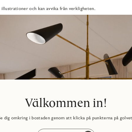
 illustrationer och kan avvika från verkligheten.
kin och torktumlare från Electrolux. Ovanför tvättutrustningen
llning John och ytterligare förvaring i kommod gör det lätt att
nd annat kakel och klinker med inredningsval – i den digitala
and och tv). I månadsavgiften ingår ca 20 tv-kanaler,
e och kallvatten. Till bostaden hör ett källarförråd.
Välkommen in!
Se dig omkring i bostaden genom att klicka på punkterna på golvet