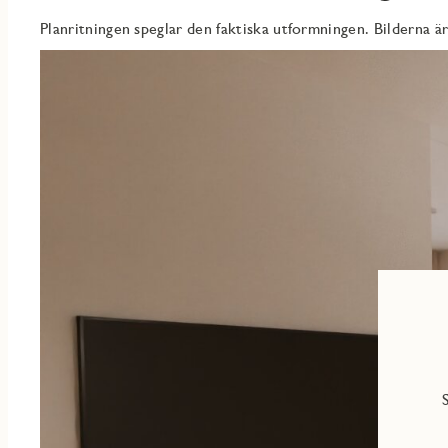
BADRUM
Planritningen speglar den faktiska utformningen. Bilderna är
Helkaklat badrum med duschörna med dörrar i klarglas. Tvättmas
finns en praktisk arbetsbänk och förvaring i väggskåp. JMs torkstä
hålla ordning.
INRE HALL
Inre hall med förvaring i skjutdörrsgarderob.
Även i badrummet finns möjlighet att sätta din egen prägel på bla
inredningsväljaren hittar du alla tillval.
BALKONG
Balkong i västerläge med plats till möblering av bord och stolar.
Lägenheten utrustas med Triple play från Telia (IP-telefoni, bredb
internetanslutning 1000/1000 Mbit/s, bredbandstelefoni samt värm