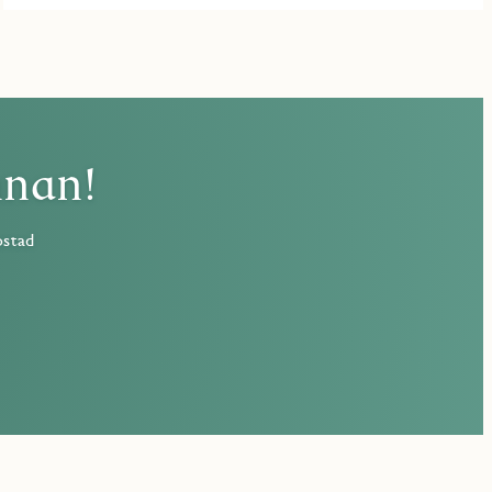
nnan!
ostad