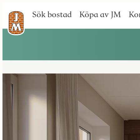
Sök bostad
Köpa av JM
Ko