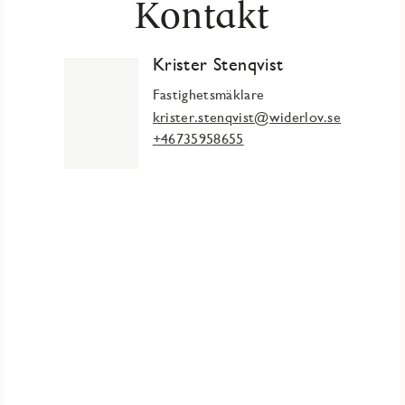
Kontakt
Krister Stenqvist
Fastighetsmäklare
krister.stenqvist@widerlov.se
+46735958655