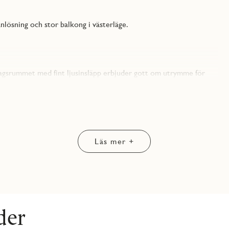
lösning och stor balkong i västerläge.
agsrummet med fint ljusinsläpp erbjuder gott om utrymme för
n grå bänkskiva med matchande bakkantslist. En LED-list med
tsljus. Väggskåpen är handtagslösa för ett stilrent intryck,
tt smakfullt sätt. Köket är utrustat med induktionshäll, ugn och
kin. Kyl och frys i rostfritt stål från Electrolux.
Läs mer +
redningsval – i den digitala inredningsväljaren hittar du alla
garderob.
der