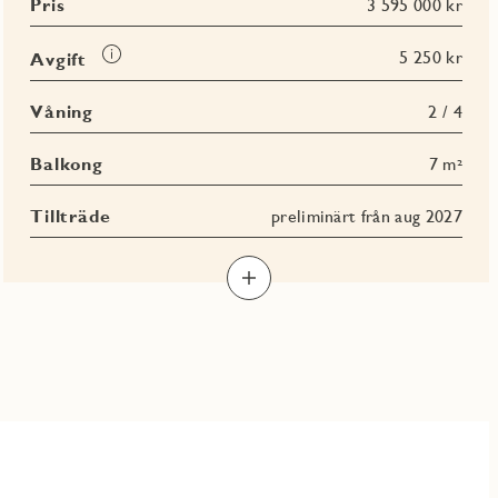
Pris
3 595 000 kr
Läs
5 250 kr
Avgift
mer
om
Våning
2 / 4
Avgift
Balkong
7 m²
Tillträde
preliminärt från aug 2027