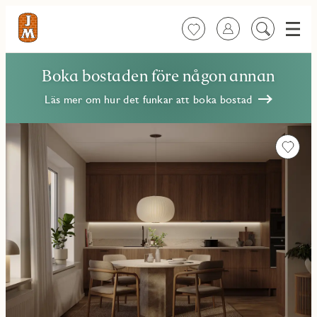
Meny
Favoriter
Logga in
Sök
på
innehåll
Boka bostaden före någon annan
Läs mer om hur det funkar att boka bostad
Favorit