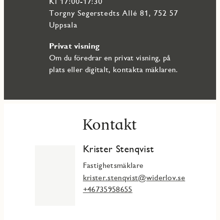
Kl 17:00-17:30
Torgny Segerstedts Allé 81, 752 57
Uppsala
Privat visning
Om du föredrar en privat visning, på
plats eller digitalt, kontakta mäklaren.
Kontakt
Krister Stenqvist
Fastighetsmäklare
krister.stenqvist@widerlov.se
+46735958655