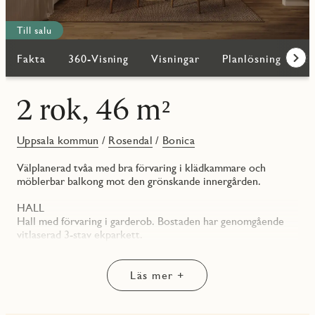
Till salu
Fakta
360-Visning
Visningar
Planlösning
Bi
Fram
2 rok, 46 m²
Uppsala kommun
/
Rosendal
/
Bonica
Välplanerad tvåa med bra förvaring i klädkammare och
möblerbar balkong mot den grönskande innergården.
HALL
Hall med förvaring i garderob. Bostaden har genomgående
vitlaserad 3-stav ekparkett.
KÖK/VARDAGSRUM
Köket har en modern inredning med släta, vita skåpluckor
Läs mer +
och en grå bänkskiva med matchande bakkantslist. En LED-
list med dimmer ovanför bänken ger energieffektivt och
stämningsfullt arbetsljus. Väggskåpen är handtagslösa för ett