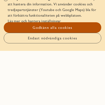
Inredningsväljaren (demo)
att hantera din information. Vi använder cookies och
tredjepartstjänster (Youtube och Google Maps) bla för
Att köpa av JM
att förbättra funktionaliteten på webbplatsen.
Läs mer och hantera inställningar
Trygghetspaket
Godkänn alla cookies
In English - Security Package
Endast nödvändiga cookies
Planlösning
Solstudie
Planlösning
I planlösningen visas bostadsytans disposition. Se
information så som mått, hur rummen är uppdelade och