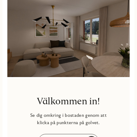
digitala inredningsväljaren hittar du alla tillval.
BALKONG
Möblerbar balkong i västerläge mot den grönskande
innergården. Här finns gott om plats för både sittgrupp och
egna planteringar.
Lägenheten utrustas med Triple play från Telia (IP-telefoni,
bredband och tv). I månadsavgiften ingår ca 20 tv-kanaler,
internetanslutning 1000/1000 Mbit/s, bredbandstelefoni
samt värme och kallvatten. Till bostaden hör ett
källarförråd.
Välkommen in!
Se dig omkring i bostaden genom att
klicka på punkterna på golvet.