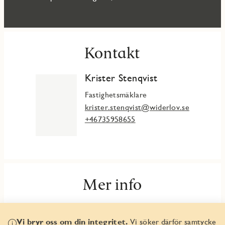
Kontakt
Krister Stenqvist
Fastighetsmäklare
krister.stenqvist@widerlov.se
+46735958655
Mer info
Fakta & planlösningar
Vi bryr oss om din integritet.
Vi söker därför samtycke