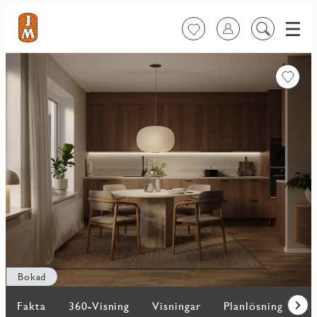
Meny
Favoriter
Logga in
Sök
på
innehåll
Favorit
Bokad
Fakta
360-Visning
Visningar
Planlösning
Bi
Fram