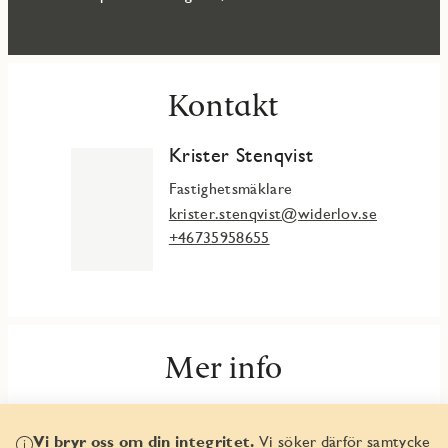
Kontakt
Krister Stenqvist
Fastighetsmäklare
krister.stenqvist@widerlov.se
+46735958655
Mer info
Fakta & planlösningar
Vi bryr oss om din integritet.
Vi söker därför samtycke