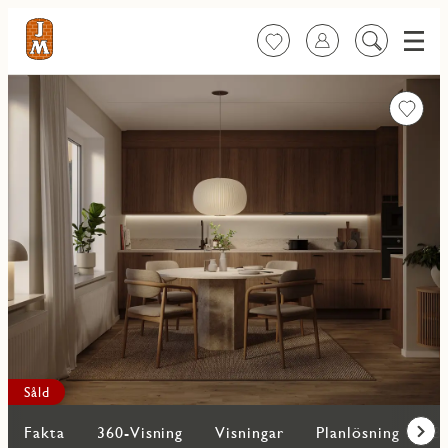
Meny
Favoriter
Logga in
Sök
på
innehåll
Favorit
Såld
Fakta
360-Visning
Visningar
Planlösning
Bi
Fram