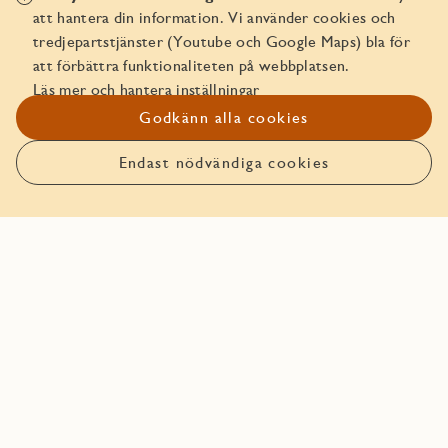
Inredningsväljaren (demo)
att hantera din information. Vi använder cookies och
tredjepartstjänster (Youtube och Google Maps) bla för
Att köpa av JM
att förbättra funktionaliteten på webbplatsen.
Läs mer och hantera inställningar
Trygghetspaket
Godkänn alla cookies
In English - Security Package
Endast nödvändiga cookies
Planlösning
Solstudie
Balkongutsikt
Planlösning
I planlösningen visas bostadsytans disposition. Se
information så som mått, hur rummen är uppdelade och