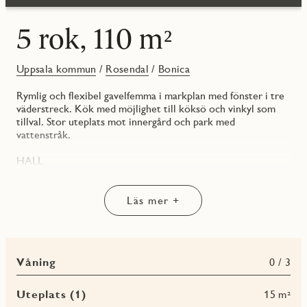
5 rok, 110 m²
Uppsala kommun
/
Rosendal
/
Bonica
Rymlig och flexibel gavelfemma i markplan med fönster i tre
väderstreck. Kök med möjlighet till köksö och vinkyl som
tillval. Stor uteplats mot innergård och park med
vattenstråk.
HALL
Hall med förvaring i skjutdörrsgarderob samt klädkammare i
den inre hallen.
Läs mer +
KÖK/VARDAGSRUM
Kök och vardagsrum i öppen planlösning med matplats intill
fönster. Det öppna vardagsrummet med fint ljusinsläpp
erbjuder gott om utrymme för soffgrupp.
Våning
0 / 3
Här finns möjlighet att välja till vägg och dörr mellan kök
och vardagsrum – se streckad linje på planlösning. Även
Uteplats (1)
15 m²
Sovrum 4 kan tas bort för ett större vardagsrum – se