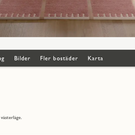
ng
Bilder
Fler bostäder
Karta
västerläge.