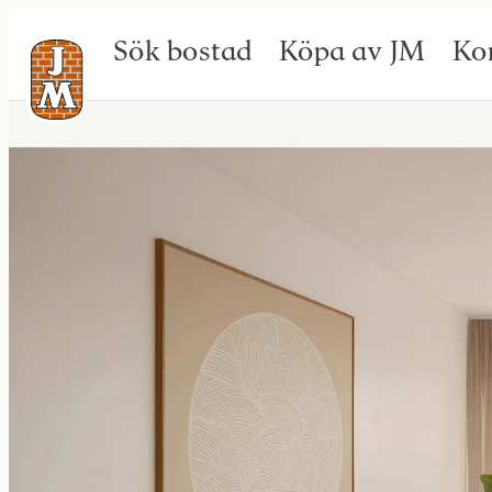
Sök bostad
Köpa av JM
Ko