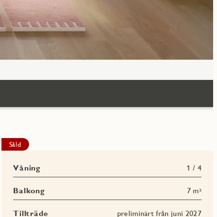
Såld
Våning
1 / 4
Balkong
7 m²
Tillträde
preliminärt från juni 2027