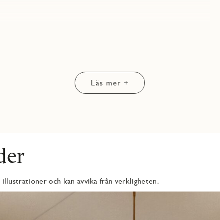
ter. Det öppna vardagsrummet med fint ljusinsläpp erbjuder gott
rdagsrum – se streckad linje på planlösning.
n grå bänkskiva med matchande bakkantslist. En LED-list med
Läs mer +
tsljus. Väggskåpen är handtagslösa för ett stilrent intryck,
tt smakfullt sätt. Köket är utrustat med induktionshäll, ugn och
kin. Kyl och frys i rostfritt stål från Electrolux. Möjlighet finns
redningsval – i den digitala inredningsväljaren hittar du alla
der
rob.
 illustrationer och kan avvika från verkligheten.
dörrsgarderob.