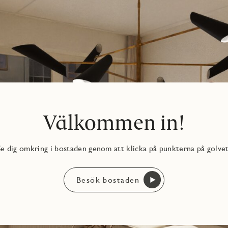
kin och torktumlare från Electrolux. Ovanför tvättutrustningen
llning John och ytterligare förvaring i kommod gör det lätt att
nd annat kakel och klinker med inredningsval – i den digitala
and och tv). I månadsavgiften ingår ca 20 tv-kanaler,
e och kallvatten. Till bostaden hör ett källarförråd.
Välkommen in!
Se dig omkring i bostaden genom att klicka på punkterna på golvet
Besök bostaden