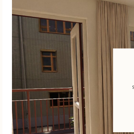
Helkaklat badrum med duschörna med dörrar i klarglas. Tvättmas
finns en praktisk arbetsbänk och förvaring i väggskåp. JMs torkstä
hålla ordning.
Även i badrummet finns möjlighet att sätta din egen prägel på bla
inredningsväljaren hittar du alla tillval.
BALKONG
Balkong i västerläge med plats till möblering av bord och stolar.
Lägenheten utrustas med Triple play från Telia (IP-telefoni, bredb
internetanslutning 1000/1000 Mbit/s, bredbandstelefoni samt värm