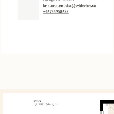
krister.stenqvist@widerlov.se
+46735958655