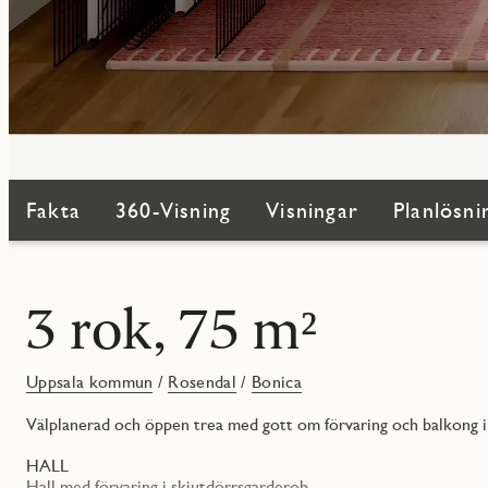
Fakta
360-Visning
Visningar
Planlösni
3 rok, 75 m²
Uppsala kommun
/
Rosendal
/
Bonica
Välplanerad och öppen trea med gott om förvaring och balkong i 
HALL
Hall med förvaring i skjutdörrsgarderob.