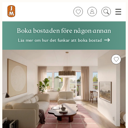
Meny
Favoriter
Logga in
Sök
på
innehåll
Boka bostaden före någon annan
Läs mer om hur det funkar att boka bostad
Favorit