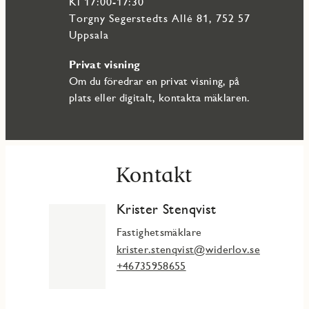
Kl 17:00-17:30
Torgny Segerstedts Allé 81, 752 57
Uppsala
Privat visning
Om du föredrar en privat visning, på
plats eller digitalt, kontakta mäklaren.
Kontakt
Krister Stenqvist
Fastighetsmäklare
krister.stenqvist@widerlov.se
+46735958655