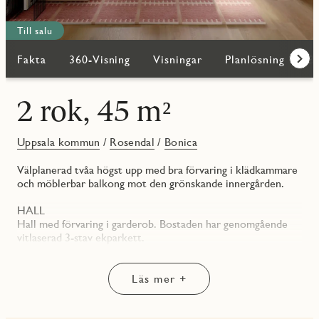
Till salu
Fakta
360-Visning
Visningar
Planlösning
Bi
Fram
2 rok, 45 m²
Uppsala kommun
/
Rosendal
/
Bonica
Välplanerad tvåa högst upp med bra förvaring i klädkammare
och möblerbar balkong mot den grönskande innergården.
HALL
Hall med förvaring i garderob. Bostaden har genomgående
vitlaserad 3-stav ekparkett.
KÖK/VARDAGSRUM
Köket har en modern inredning med släta, vita skåpluckor
Läs mer +
och en grå bänkskiva med matchande bakkantslist. En LED-
list med dimmer ovanför bänken ger energieffektivt och
stämningsfullt arbetsljus. Väggskåpen är handtagslösa för ett