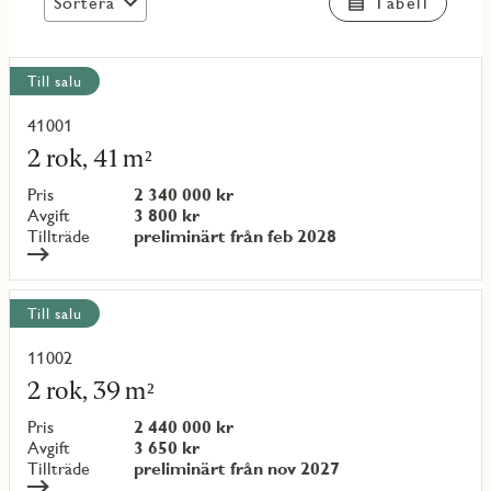
Sortera
Tabell
Visa
Till salu
alla
objekt
41001
Läs
mer
2 rok, 41 m²
om
objekt
Pris
2 340 000 kr
{objectNumber}
Avgift
3 800 kr
Tillträde
preliminärt från feb 2028
Till salu
11002
Läs
mer
2 rok, 39 m²
om
objekt
Pris
2 440 000 kr
{objectNumber}
Avgift
3 650 kr
Tillträde
preliminärt från nov 2027