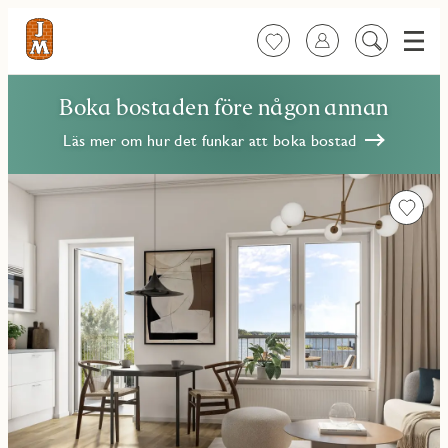
Meny
Favoriter
Logga in
Sök
på
innehåll
Boka bostaden före någon annan
Läs mer om hur det funkar att boka bostad
Favorit