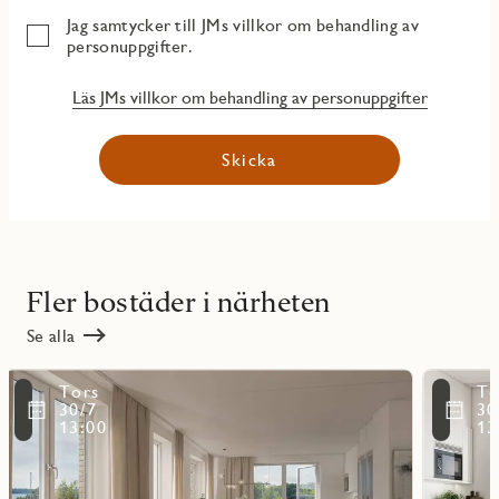
Jag samtycker till JMs villkor om behandling av
personuppgifter.
Läs JMs villkor om behandling av personuppgifter
Skicka
Fler bostäder i närheten
Se alla
Läs
Läs
Tors
To
mer
mer
ritmarkering
Favoritmarker
30/7
30
om
om
13:00
13
objekt
objekt
10901
11001