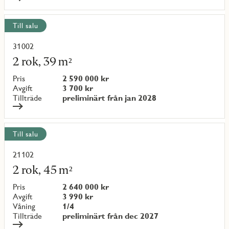
Till salu
31002
Läs
mer
2 rok, 39 m²
om
objekt
Pris
2 590 000 kr
{objectNumber}
Avgift
3 700 kr
Tillträde
preliminärt från jan 2028
Till salu
21102
Läs
mer
2 rok, 45 m²
om
objekt
Pris
2 640 000 kr
{objectNumber}
Avgift
3 990 kr
Våning
1/4
Tillträde
preliminärt från dec 2027