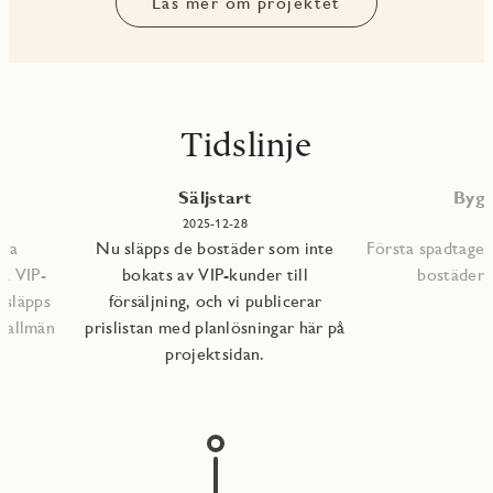
Läs mer om projektet
Tidslinje
P
Säljstart
Bygg
2025-12-28
mna
Nu släpps de bostäder som inte
Första spadtaget
ra VIP-
bokats av VIP-kunder till
bostädern
 släpps
försäljning, och vi publicerar
l allmän
prislistan med planlösningar här på
projektsidan.