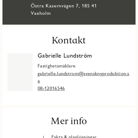
Vaxholms charmiga stadskärna med sitt rika utbud av caféer,
Östra Kasernvägen 7, 185 41
restauranger och service.
Vaxholm
Kontakt
Gabrielle Lundström
Fastighetsmäklare
gabrielle.lundstrom@svensknyproduktion.s
e
08-12016546
Mer info
Fakta & planlösningar