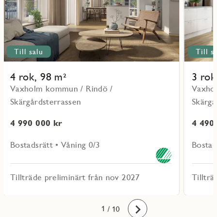
Till salu
Till s
4 rok, 98 m²
3 rok
Vaxholm kommun / Rindö /
Vaxho
Skärgårdsterrassen
Skärgå
4 990 000 kr
4 490
Bostadsrätt • Våning 0/3
Bostad
Tillträde preliminärt från nov 2027
Tilltr
10
1
2
3
4
5
6
7
8
9
/ 10
Framåt