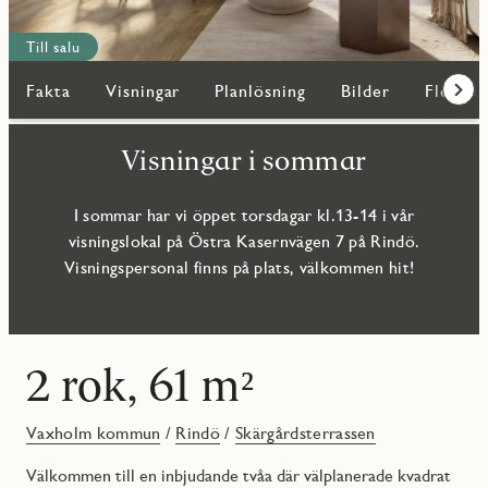
Till salu
Fakta
Visningar
Planlösning
Bilder
Fler bo
Fram
Visningar i sommar
I sommar har vi öppet torsdagar kl.13-14 i vår
visningslokal på Östra Kasernvägen 7 på Rindö.
Visningspersonal finns på plats, välkommen hit!
2 rok, 61 m²
Vaxholm kommun
/
Rindö
/
Skärgårdsterrassen
Välkommen till en inbjudande tvåa där välplanerade kvadrat