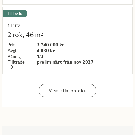
Till salu
11102
Läs
mer
2 rok, 46 m²
om
objekt
Pris
2 740 000 kr
{objectNumber}
Avgift
4 030 kr
Våning
1/3
Tillträde
preliminärt från nov 2027
Visa alla objekt