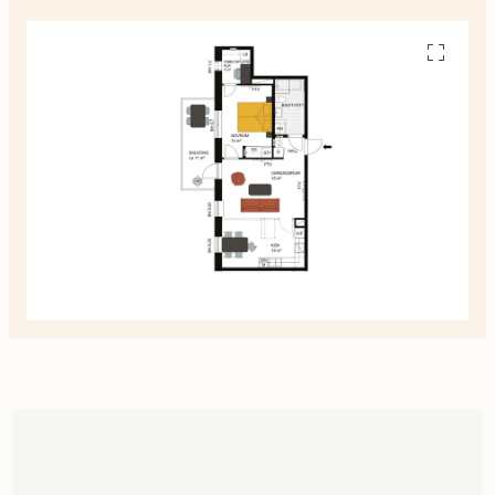
Se
alla
planskiss