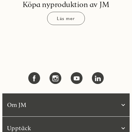
Köpa nyproduktion av JM
Läs mer
Om JM
Upptäck