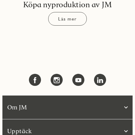
Köpa nyproduktion av JM
Läs mer
Om JM
Upptäck