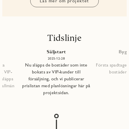
Läs mer om projektet
Tidslinje
P
Säljstart
Bygg
2025-12-28
mna
Nu släpps de bostäder som inte
Första spadtaget
ra VIP-
bokats av VIP-kunder till
bostädern
 släpps
försäljning, och vi publicerar
l allmän
prislistan med planlösningar här på
projektsidan.