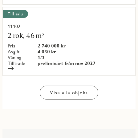
Till salu
11102
Läs
mer
2 rok, 46 m²
om
objekt
Pris
2 740 000 kr
{objectNumber}
Avgift
4 030 kr
Våning
1/3
Tillträde
preliminärt från nov 2027
Visa alla objekt