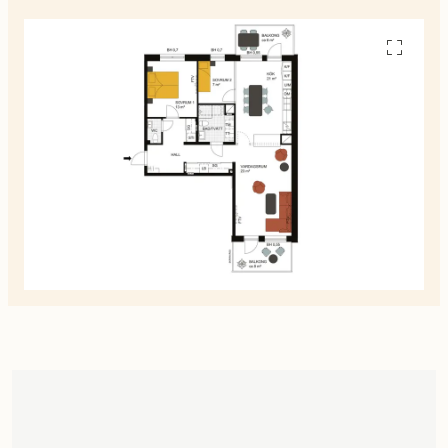
Se
alla
planskiss