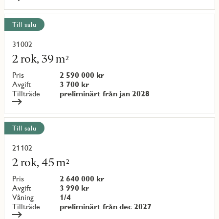
Till salu
31002
Läs
mer
2 rok, 39 m²
om
objekt
Pris
2 590 000 kr
{objectNumber}
Avgift
3 700 kr
Tillträde
preliminärt från jan 2028
Till salu
21102
Läs
mer
2 rok, 45 m²
om
objekt
Pris
2 640 000 kr
{objectNumber}
Avgift
3 990 kr
Våning
1/4
Tillträde
preliminärt från dec 2027