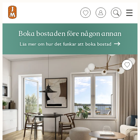
Meny
Favoriter
Logga in
Sök
på
innehåll
Boka bostaden före någon annan
Läs mer om hur det funkar att boka bostad
Favorit