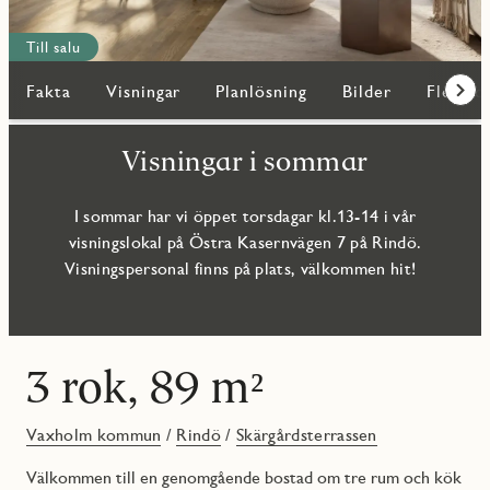
Till salu
Fakta
Visningar
Planlösning
Bilder
Fler bo
Fram
Visningar i sommar
I sommar har vi öppet torsdagar kl.13-14 i vår
visningslokal på Östra Kasernvägen 7 på Rindö.
Visningspersonal finns på plats, välkommen hit!
3 rok, 89 m²
Vaxholm kommun
/
Rindö
/
Skärgårdsterrassen
Välkommen till en genomgående bostad om tre rum och kök