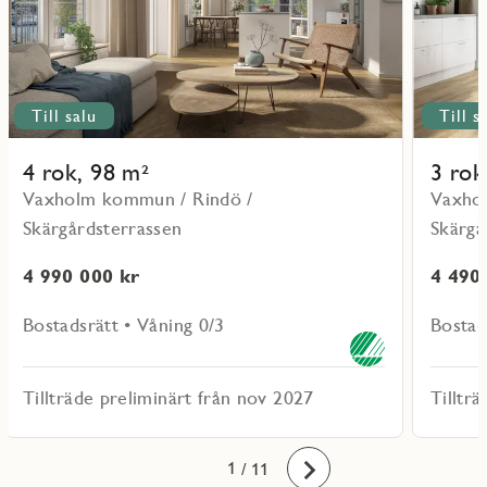
Till salu
Till s
4 rok, 98 m²
3 rok
Vaxholm kommun / Rindö /
Vaxho
Skärgårdsterrassen
Skärgå
4 990 000 kr
4 490
Bostadsrätt • Våning 0/3
Bostad
Tillträde preliminärt från nov 2027
Tilltr
10
11
1
2
3
4
5
6
7
8
9
/ 11
Framåt