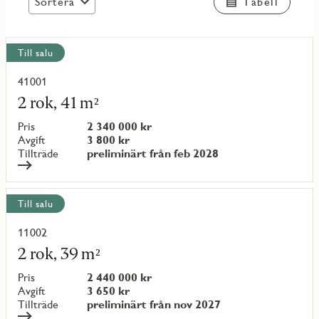
Sortera
Tabell
Visa
Till salu
alla
objekt
41001
Läs
mer
2 rok, 41 m²
om
objekt
Pris
2 340 000 kr
{objectNumber}
Avgift
3 800 kr
Tillträde
preliminärt från feb 2028
Till salu
11002
Läs
mer
2 rok, 39 m²
om
objekt
Pris
2 440 000 kr
{objectNumber}
Avgift
3 650 kr
Tillträde
preliminärt från nov 2027