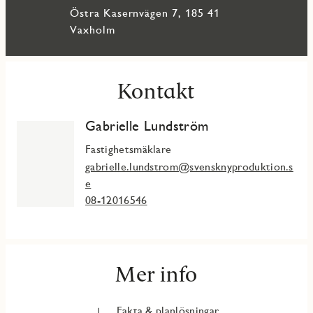
Östra Kasernvägen 7, 185 41
I JMs nya kvarter Skärgårdsterrassen bor du i moderna
bostäder som kombinerar fördelarna med nyproduktion med
Vaxholm
närhet till natur och hav. Härifrån tar du enkelt färjan till
Vaxholms charmiga stadskärna med sitt rika utbud av caféer,
restauranger och service.
Kontakt
Gabrielle Lundström
Fastighetsmäklare
gabrielle.lundstrom@svensknyproduktion.s
e
08-12016546
Mer info
Fakta & planlösningar