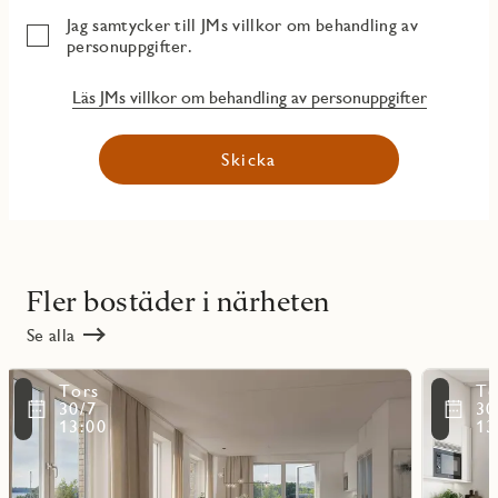
Jag samtycker till JMs villkor om behandling av
personuppgifter.
Läs JMs villkor om behandling av personuppgifter
Skicka
Fler bostäder i närheten
Se alla
Läs
Läs
Tors
To
mer
mer
ritmarkering
Favoritmarker
30/7
30
om
om
13:00
13
objekt
objekt
10901
11001