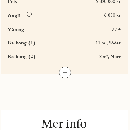
Pris
5 890 000 kr
Läs
6 830 kr
Avgift
mer
om
Våning
3 / 4
Avgift
Balkong (1)
11 m², Söder
Balkong (2)
8 m², Norr
Mer info