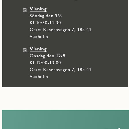
i månadsavgiften.
Visning
söndag den 9/8
I JMs nya kvarter Skärgårdsterrassen bor du i moderna bostäder
natur och hav. Härifrån tar du enkelt färjan till Vaxholms charmi
Kl 10:30-11:30
service.
Östra Kasernvägen 7, 185 41
Vaxholm
Visning
onsdag den 12/8
Kl 12:00-13:00
Östra Kasernvägen 7, 185 41
Vaxholm