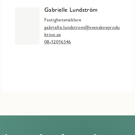
Gabrielle Lundström
 som kombinerar fördelarna med nyproduktion med närhet till
Fastighetsmäklare
ga stadskärna med sitt rika utbud av caféer, restauranger och
gabrielle.lundstrom@svensknyprodu
ktion.se
08-12016546