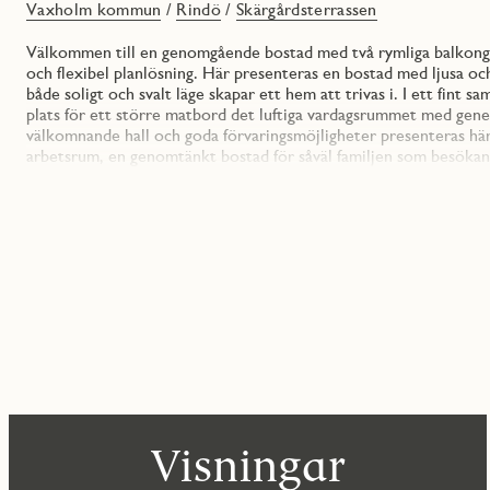
Vaxholm kommun
/
Rindö
/
Skärgårdsterrassen
Välkommen till en genomgående bostad med två rymliga balkonger
och flexibel planlösning. Här presenteras en bostad med ljusa o
både soligt och svalt läge skapar ett hem att trivas i. I ett fin
plats för ett större matbord det luftiga vardagsrummet med gene
välkomnande hall och goda förvaringsmöjligheter presenteras h
arbetsrum, en genomtänkt bostad för såväl familjen som besökan
I originalutförandet är färgsättningen ljus och sober med en m
inreds då med släta vita luckor och en grå bänkskiva som fortsä
bänk är handtagslösa vilket skapar en stilren och modern känsla,
energisnålt arbetsljus. Handtag på bänk- och högskåp är rostfria
skapas här ett enhetligt intryck. Vill du sätta din egen prägel på 
färgsättning och materialval bland en mängd olika alternativ.
Badrummet är helkaklat med kakel i vitt och klinkers i grått s
medveten stil. En kommod under tvättstället gör det lätt att hå
sitter förvaring i väggskåp. Andra fina detaljer i badrummet är du
Bostadsrättsföreningen har en gemensam trivsam innergård där du
finns en övernattningslägenhet som går att hyra för föreningens
Visningar
vanliga platser och platser med laddbox att hyra till en månadsk
källsortering och cykel- och barnvagnsförråd. Grundutbud med TV,