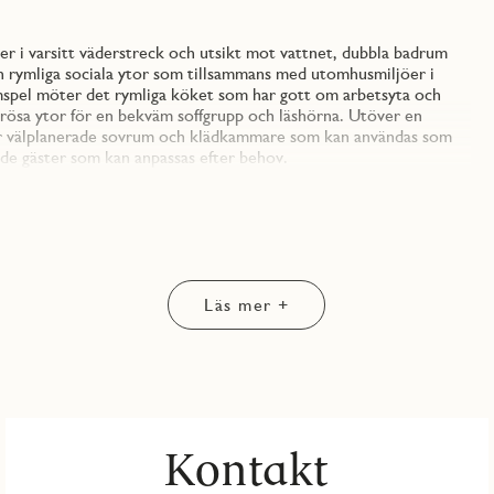
 i varsitt väderstreck och utsikt mot vattnet, dubbla badrum
ch rymliga sociala ytor som tillsammans med utomhusmiljöer i
t samspel möter det rymliga köket som har gott om arbetsyta och
rösa ytor för en bekväm soffgrupp och läshörna. Utöver en
är välplanerade sovrum och klädkammare som kan användas som
de gäster som kan anpassas efter behov.
attlackad ekparkett och genomgående vitmålade väggar. Köket
tter en bit upp på väggen med en bakkantslist. Köksskåpen ovan
 under väggskåpen sitter en LED-list som ger ett bra och
 vilket även vitvaror är och med en integrerad diskmaskinen
bostaden finns det möjlighet att inom JM:s inredningsval välja
Läs mer +
om samspelar fint med köket och skapar en genomtänkt och
lla ordning i badrummet och ovanför tvättmaskin och torktumlare
schväggar av glas och en praktisk torkställningen.
 kan njuta av trevlig samvaro och många soltimmar. I föreningen
 medlemmar samt ett bekvämt garage under huset, här finns både
Kontakt
ostnad. Utöver dessa ytor har föreningen även miljörum för
 IP-telefoni och bredband erbjuds via Telia Tripleplay och ingår