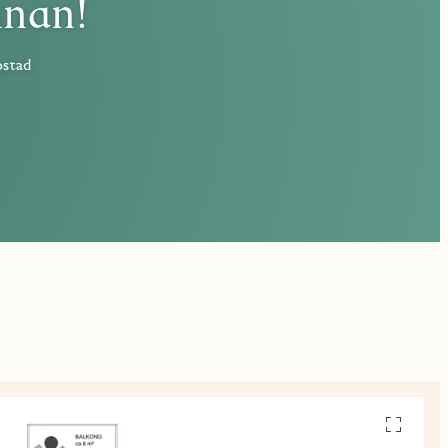
nnan!
ostad
Se
alla