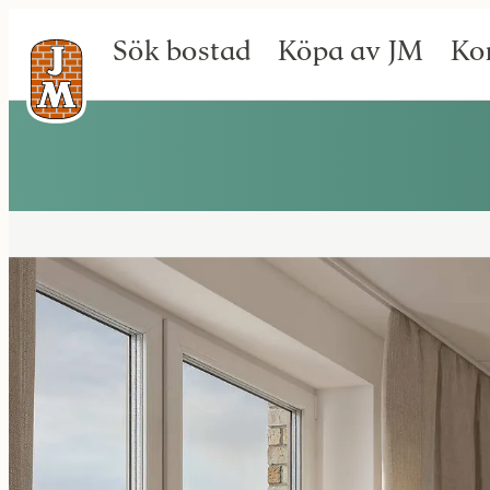
Sök bostad
Köpa av JM
Ko