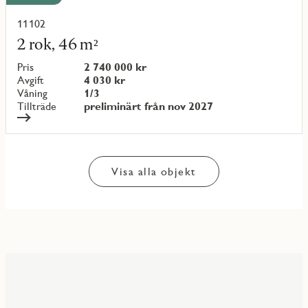
11102
Läs
mer
2 rok, 46 m²
om
objekt
Pris
2 740 000 kr
{objectNumber}
Avgift
4 030 kr
Våning
1/3
Tillträde
preliminärt från nov 2027
Visa alla objekt