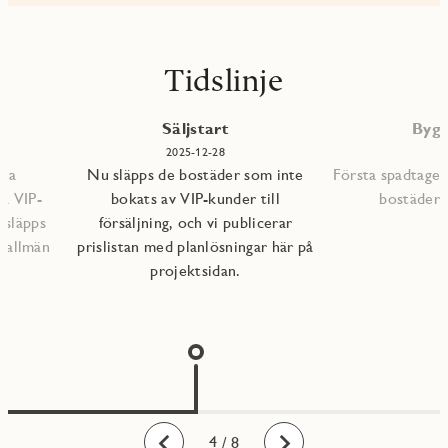
Tidslinje
P
Säljstart
Bygg
2025-12-28
mna
Nu släpps de bostäder som inte
Första spadtaget
ra VIP-
bokats av VIP-kunder till
bostädern
 släpps
försäljning, och vi publicerar
l allmän
prislistan med planlösningar här på
projektsidan.
1
2
3
4
5
6
7
8
/ 8
Bakåt
Framåt