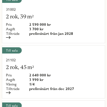
31002
Läs
mer
2 rok, 39 m²
om
objekt
Pris
2 590 000 kr
{objectNumber}
Avgift
3 700 kr
Tillträde
preliminärt från jan 2028
Till salu
21102
Läs
mer
2 rok, 45 m²
om
objekt
Pris
2 640 000 kr
{objectNumber}
Avgift
3 990 kr
Våning
1/4
Tillträde
preliminärt från dec 2027
Till salu