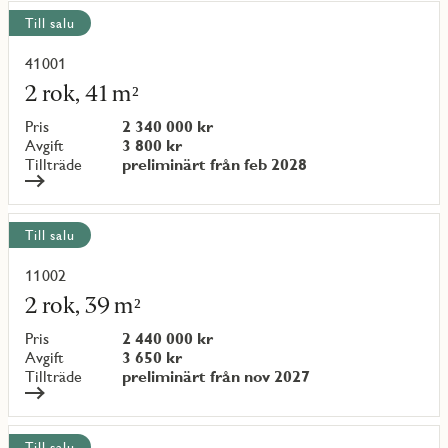
Visa
Till salu
alla
objekt
41001
Läs
mer
2 rok, 41 m²
om
objekt
Pris
2 340 000 kr
{objectNumber}
Avgift
3 800 kr
Tillträde
preliminärt från feb 2028
Till salu
11002
Läs
mer
2 rok, 39 m²
om
objekt
Pris
2 440 000 kr
{objectNumber}
Avgift
3 650 kr
Tillträde
preliminärt från nov 2027
Till salu