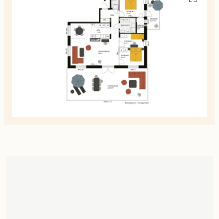
alla
planskiss