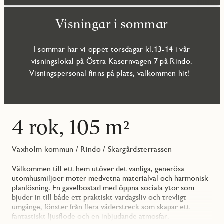
Visningar i sommar
I sommar har vi öppet torsdagar kl.13-14 i vår
visningslokal på Östra Kasernvägen 7 på Rindö.
Visningspersonal finns på plats, välkommen hit!
4 rok, 105 m²
Vaxholm kommun
/
Rindö
/
Skärgårdsterrassen
Välkommen till ett hem utöver det vanliga, generösa
utomhusmiljöer möter medvetna materialval och harmonisk
planlösning. En gavelbostad med öppna sociala ytor som
bjuder in till både ett praktiskt vardagsliv och trevligt
umgänge, fönster från flera väderstreck som skapar ett
fantastiskt ljusflöde och en inbjudande atmosfär.