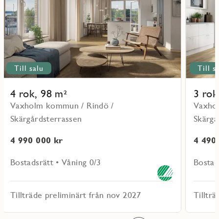
10901
11001
Till salu
Till s
4 rok, 98 m²
3 rok
Vaxholm kommun / Rindö /
Vaxho
Skärgårdsterrassen
Skärgå
4 990 000 kr
4 490
Bostadsrätt • Våning 0/3
Bostad
Tillträde preliminärt från nov 2027
Tilltr