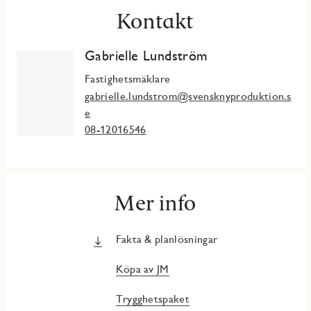
I JMs nya kvarter Skärgårdsterrassen skapas hem för dig som
Kontakt
uppskattar fördelarna med nyproducerat och som njuter av
närhet till natur och en aktiv fritid. Här bor du naturskönt
med vackra vyer och mathantverk runt hörnet samt en kort
Gabrielle Lundström
färjetur till Vaxholms charmiga stadskärna med caféer,
Fastighetsmäklare
restauranger och service.
gabrielle.lundstrom@svensknyproduktion.s
e
08-12016546
Mer info
Fakta & planlösningar
Köpa av JM
Trygghetspaket