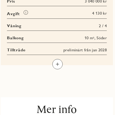
Pris
3 040 000 kr
Läs
4 130 kr
Avgift
mer
om
Våning
2 / 4
Avgift
Balkong
10 m², Söder
Tillträde
preliminärt från jan 2028
Mer info