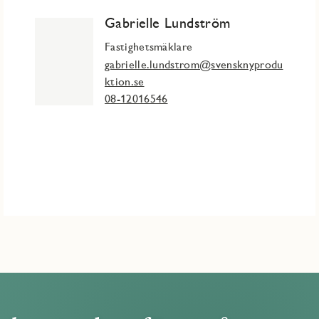
Gabrielle Lundström
 som kombinerar fördelarna med nyproduktion med närhet till
Fastighetsmäklare
ga stadskärna med sitt rika utbud av caféer, restauranger och
gabrielle.lundstrom@svensknyprodu
ktion.se
08-12016546