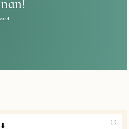
nnan!
ostad
Se
alla