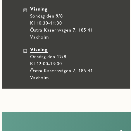
i månadsavgiften.
Visning
söndag den 9/8
I JMs nya kvarter Skärgårdsterrassen bor du i moderna bostäder
natur och hav. Härifrån tar du enkelt färjan till Vaxholms charmi
Kl 10:30-11:30
service.
Östra Kasernvägen 7, 185 41
Vaxholm
Visning
onsdag den 12/8
Kl 12:00-13:00
Östra Kasernvägen 7, 185 41
Vaxholm