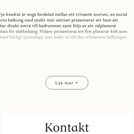
e kvadrat är noga fördelad mellan ett trivsamt sovrum, en social
erös balkong med utsikt mot vattnet presenterar ett hem att
ar direkt entré till badrummet samt följs av ett välplanerat
ats för dubbelsäng. Vidare presenteras ett fint planerat kök som
ed härligt ljusinsläpp som leder ut till den trivsamma balkongen
attlackad ekparkett och genomgående vitmålade väggar. Köket
tter en bit upp på väggen med en bakkantslist. Köksskåpen ovan
 under väggskåpen sitter en LED-list som ger ett bra och
 vilket även vitvaror är och med en integrerad diskmaskinen
bostaden finns det möjlighet att inom JM:s inredningsval välja
Läs mer +
om samspelar fint med köket och skapar en genomtänkt och
ålla ordning i badrummet och ovanför kombinerad tvättmaskin och
drummet är duschväggar av glas och en praktisk torkställningen.
 kan njuta av trevlig samvaro och många soltimmar. I föreningen
 medlemmar samt ett bekvämt garage under huset, här finns både
Kontakt
ostnad. Utöver dessa ytor har föreningen även miljörum för
 IP-telefoni och bredband erbjuds via Telia Tripleplay och ingår