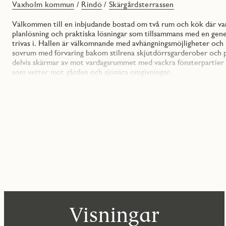
Vaxholm kommun
/
Rindö
/
Skärgårdsterrassen
Välkommen till en inbjudande bostad om två rum och kök där varj
planlösning och praktiska lösningar som tillsammans med en gen
trivas i. Hallen är välkomnande med avhängningsmöjligheter och h
sovrum med förvaring bakom stilrena skjutdörrsgarderober och pl
delvis skärmar av mot vardagsrummet med vackra fönsterpartier m
som vetter mot gården och sjönära omgivningar.
I originalutförandet är färgsättningen ljus och sober med en m
inreds då med släta vita luckor och en grå bänkskiva som fortsä
bänk är handtagslösa vilket skapar en stilren och modern känsla,
energisnålt arbetsljus. Handtag på bänk- och högskåp är rostfria
skapas här ett enhetligt intryck. Vill du sätta din egen prägel på 
färgsättning och materialval bland en mängd olika alternativ.
Badrummet är helkaklat med kakel i vitt och klinkers i grått s
medveten stil. En kommod under tvättstället gör det lätt att h
torktumlare sitter förvaring i väggskåp. Andra fina detaljer i ba
Bostadsrättsföreningen har en gemensam trivsam innergård där du
finns en övernattningslägenhet som går att hyra för föreningens
Visningar
vanliga platser och platser med laddbox att hyra till en månadsk
källsortering och cykel- och barnvagnsförråd. Grundutbud med TV,