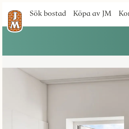
Sök bostad
Köpa av JM
Ko