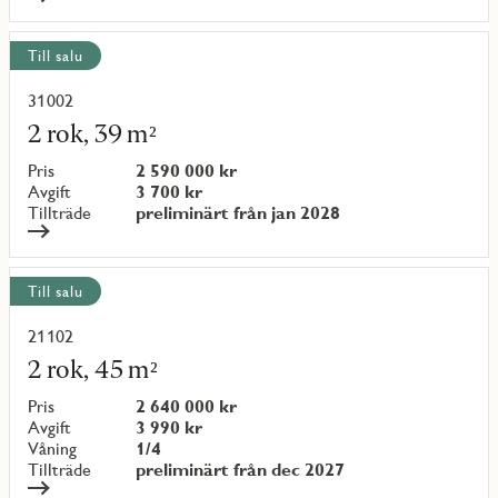
Till salu
31002
Läs
mer
2 rok, 39 m²
om
objekt
Pris
2 590 000 kr
{objectNumber}
Avgift
3 700 kr
Tillträde
preliminärt från jan 2028
Till salu
21102
Läs
mer
2 rok, 45 m²
om
objekt
Pris
2 640 000 kr
{objectNumber}
Avgift
3 990 kr
Våning
1/4
Tillträde
preliminärt från dec 2027