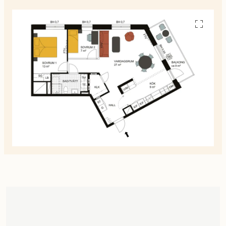
Se
alla
planskiss