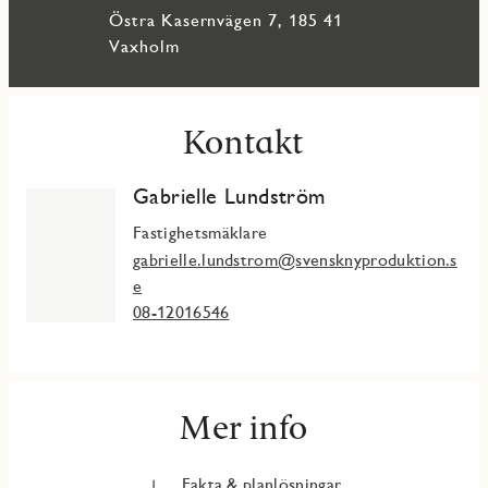
närhet till natur och en aktiv fritid. Här bor du naturskönt
Östra Kasernvägen 7, 185 41
med vackra vyer och mathantverk runt hörnet samt en kort
färjetur till Vaxholms charmiga stadskärna med caféer,
Vaxholm
restauranger och service.
Kontakt
Gabrielle Lundström
Fastighetsmäklare
gabrielle.lundstrom@svensknyproduktion.s
e
08-12016546
Mer info
Fakta & planlösningar