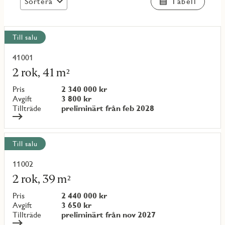
Sortera
Tabell
Visa
Till salu
alla
objekt
41001
Läs
mer
2 rok, 41 m²
om
objekt
Pris
2 340 000 kr
{objectNumber}
Avgift
3 800 kr
Tillträde
preliminärt från feb 2028
Till salu
11002
Läs
mer
2 rok, 39 m²
om
objekt
Pris
2 440 000 kr
{objectNumber}
Avgift
3 650 kr
Tillträde
preliminärt från nov 2027