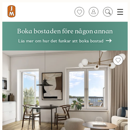
Meny
Favoriter
Logga in
Sök
på
innehåll
Boka bostaden före någon annan
Läs mer om hur det funkar att boka bostad
Favorit