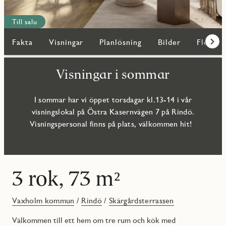
Till salu
Fakta
Visningar
Planlösning
Bilder
Fler bo
Fram
Visningar i sommar
I sommar har vi öppet torsdagar kl.13-14 i vår
visningslokal på Östra Kasernvägen 7 på Rindö.
Visningspersonal finns på plats, välkommen hit!
3 rok, 73 m²
Vaxholm kommun
/
Rindö
/
Skärgårdsterrassen
Välkommen till ett hem om tre rum och kök med