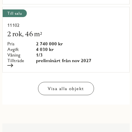
Till salu
11102
Läs
mer
2 rok, 46 m²
om
objekt
Pris
2 740 000 kr
{objectNumber}
Avgift
4 030 kr
Våning
1/3
Tillträde
preliminärt från nov 2027
Visa alla objekt