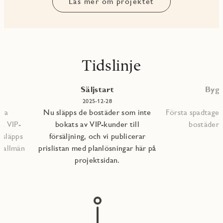
Läs mer om projektet
Tidslinje
P
Säljstart
Bygg
2025-12-28
mna
Nu släpps de bostäder som inte
Första spadtaget
ra VIP-
bokats av VIP-kunder till
bostädern
 släpps
försäljning, och vi publicerar
l allmän
prislistan med planlösningar här på
projektsidan.