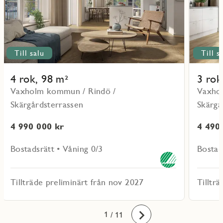
Till salu
Till s
4 rok, 98 m²
3 rok
Vaxholm kommun / Rindö /
Vaxho
Skärgårdsterrassen
Skärgå
4 990 000 kr
4 490
Bostadsrätt • Våning 0/3
Bostad
Tillträde preliminärt från nov 2027
Tilltr
10
11
1
2
3
4
5
6
7
8
9
/ 11
Framåt