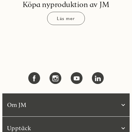
Köpa nyproduktion av JM
Läs mer
Om JM
Upptäck