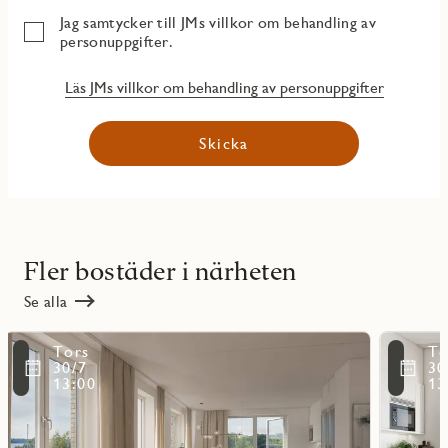
Jag samtycker till JMs villkor om behandling av
personuppgifter.
Läs JMs villkor om behandling av personuppgifter
Skicka
Fler bostäder i närheten
Se alla
Läs
Läs
Tors
To
mer
mer
ritmarkering
Favoritmarker
30/7
30
om
om
13:00
13
objekt
objekt
10901
11001