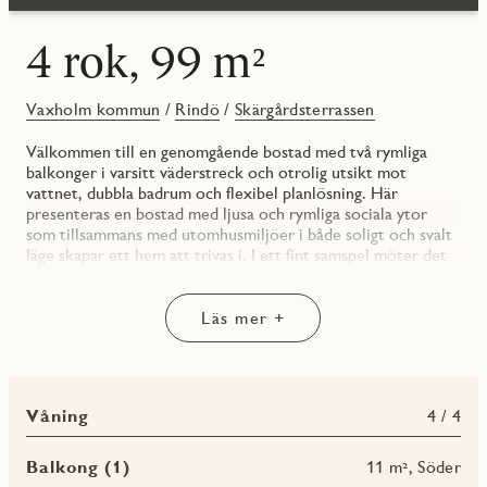
4 rok, 99 m²
Vaxholm kommun
/
Rindö
/
Skärgårdsterrassen
Välkommen till en genomgående bostad med två rymliga
balkonger i varsitt väderstreck och otrolig utsikt mot
vattnet, dubbla badrum och flexibel planlösning. Här
presenteras en bostad med ljusa och rymliga sociala ytor
som tillsammans med utomhusmiljöer i både soligt och svalt
läge skapar ett hem att trivas i. I ett fint samspel möter det
rymliga köket som har gott om arbetsyta och plats för ett
större matbord det luftiga vardagsrummet med generösa
ytor för en bekväm soffgrupp och läshörna. Utöver en
Läs mer +
välkomnande hall och goda förvaringsmöjligheter
presenteras här välplanerade sovrum och klädkammare som
kan användas som arbetsrum, en genomtänkt bostad för
såväl familjen som besökande gäster som kan anpassas efter
Våning
4 / 4
behov.
I originalutförandet är färgsättningen ljus och sober med en
Balkong (1)
11 m², Söder
mattlackad ekparkett och genomgående vitmålade väggar.