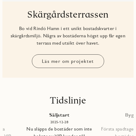
Skärgårdsterrassen
Bo vid Rindö Hamn i ett unikt bostadskvarter i
skärgårdsmiljö. Några av bostäderna högst upp får egen
terrass med utsikt över havet.
Läs mer om projektet
Tidslinje
P
Säljstart
Bygg
2025-12-28
mna
Nu släpps de bostäder som inte
Första spadtaget