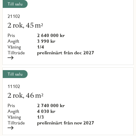
Till salu
21102
Läs
mer
2 rok, 45 m²
om
objekt
Pris
2 640 000 kr
{objectNumber}
Avgift
3 990 kr
Våning
1/4
Tillträde
preliminärt från dec 2027
Till salu
11102
Läs
mer
2 rok, 46 m²
om
objekt
Pris
2 740 000 kr
{objectNumber}
Avgift
4 030 kr
Våning
1/3
Tillträde
preliminärt från nov 2027