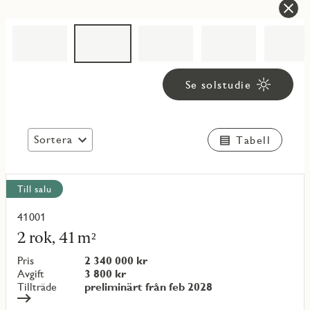
Se solstudie
Sortera
Tabell
Visa
Till salu
alla
objekt
41001
Läs
mer
2 rok, 41 m²
om
objekt
Pris
2 340 000 kr
{objectNumber}
Avgift
3 800 kr
Tillträde
preliminärt från feb 2028