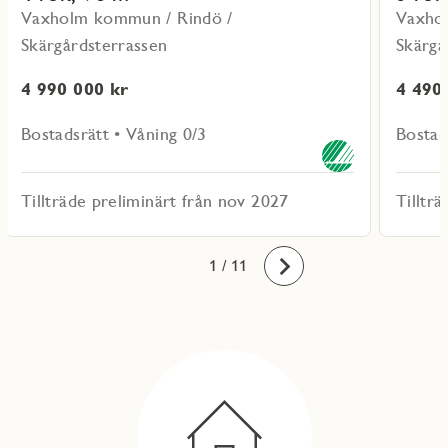
Vaxholm kommun / Rindö /
Vaxho
Skärgårdsterrassen
Skärgå
4 990 000 kr
4 490
Bostadsrätt • Våning 0/3
Bostad
Tillträde preliminärt från nov 2027
Tilltr
10
11
1
2
3
4
5
6
7
8
9
/ 11
Framåt