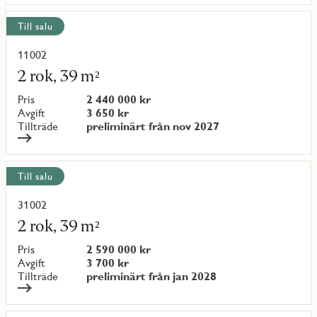
Till salu
11002
Läs
mer
2 rok, 39 m²
om
objekt
Pris
2 440 000 kr
{objectNumber}
Avgift
3 650 kr
Tillträde
preliminärt från nov 2027
Till salu
31002
Läs
mer
2 rok, 39 m²
om
objekt
Pris
2 590 000 kr
{objectNumber}
Avgift
3 700 kr
Tillträde
preliminärt från jan 2028