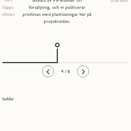
ra VIP-
bokats av VIP-kunder till
bostädern
 släpps
försäljning, och vi publicerar
l allmän
prislistan med planlösningar här på
projektsidan.
1
2
3
4
5
6
7
8
/ 8
Bakåt
Framåt
laddar