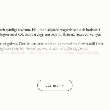
 och rymligt sovrum. Hall med skjutdörrsgarderob och badrum i
ösningen med kök och vardagsrum och härifrån når man balkongen
 på golvet. Det är utrustat med en kommod med tvättställ i vitt,
gfasta skåp för förvaring, wc, dusch med glasväggar och
 vita släta köksluckor och med god förvaring i såväl överskåp
väggen och utgör en bakkantslist. Vitvarorna och blandaren är i
grerad diskmaskin, allt noga utvalt för en lyckad dag i köket. I
 och mindre möblering. Här finns ett förråd också (till denna
d naturliga material såsom ekparkett, fönsterbänkar i natursten
re på sin stil och sätta sin egen personliga prägel i sin bostad.
Läs mer +
 påtaglig känsla av småstadsidyll. Fina parker, härliga natur- och
 of Scandinavia samt Friends arena i närheten. Runt knuten erbjuds