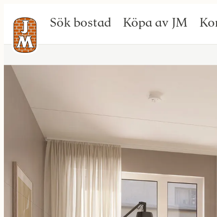
Sök bostad
Köpa av JM
Ko