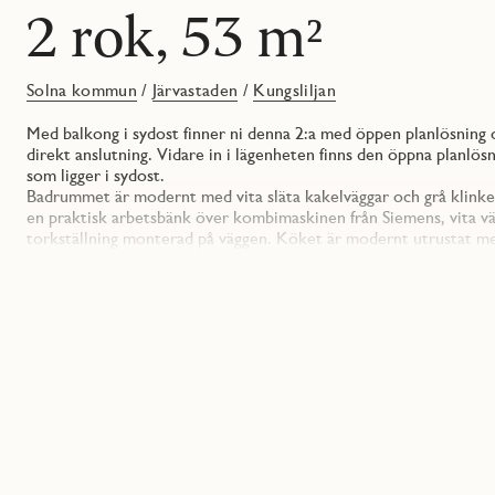
2 rok, 53 m²
Solna kommun
/
Järvastaden
/
Kungsliljan
Med balkong i sydost finner ni denna 2:a med öppen planlösning
direkt anslutning. Vidare in i lägenheten finns den öppna planl
som ligger i sydost.
Badrummet är modernt med vita släta kakelväggar och grå klinker
en praktisk arbetsbänk över kombimaskinen från Siemens, vita väg
torkställning monterad på väggen. Köket är modernt utrustat med
som i lådor samt en grå bänkskiva som spänner sig en bit upp på 
rostfritt. Energieffektiv inbyggnadsugn, induktionshäll och helinte
sovrummet finns flera garderober och bra plats för en dubbelsäng
lägenhet finns inget externt förråd).
Lägenheten har genomgående formats utifrån en stilren känsla me
och vitmålade väggar. Utifrån denna bas går det fint att bygga vida
Järvastaden är ett citynära modernt och familjevänligt område med
fritidsområden. För all tänkbar shopping och nöjen så finns Mall
bra närservice, butiker samt goda kommunikationer.