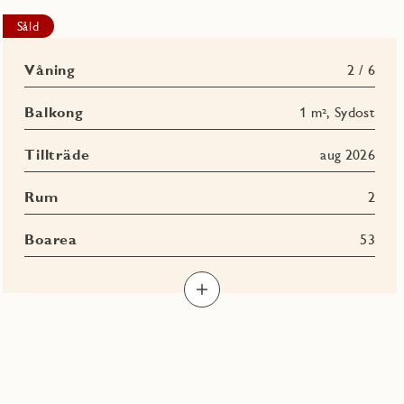
Såld
Våning
2 / 6
Balkong
1 m², Sydost
Tillträde
aug 2026
Rum
2
Boarea
53