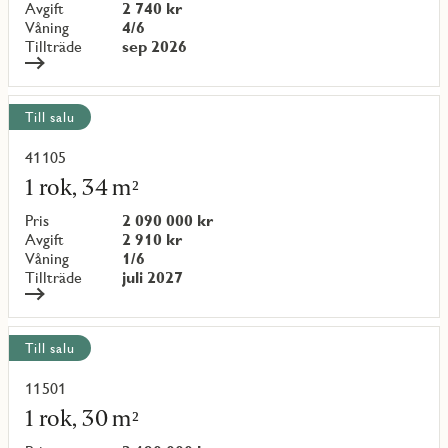
{objectNumber}
Avgift
2 740 kr
Våning
4/6
Tillträde
sep 2026
Till salu
41105
Läs
mer
1 rok, 34 m²
om
objekt
Pris
2 090 000 kr
{objectNumber}
Avgift
2 910 kr
Våning
1/6
Tillträde
juli 2027
Till salu
11501
Läs
mer
1 rok, 30 m²
om