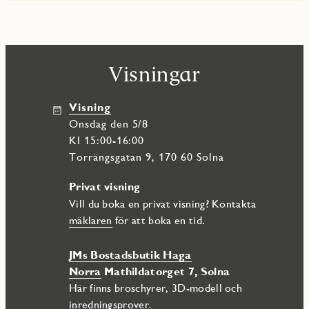
område med påtaglig känsla av småstadsidyll. Fina parker,
härliga natur- och fritidsområden. För all tänkbar shopping
och nöjen så finns Mall of Scandinavia samt Friends arena i
närheten. Runt knuten erbjuds bra närservice, butiker samt
goda kommunikationer.
Visningar
Visning
onsdag den 5/8
Kl 15:00-16:00
Torrängsgatan 9, 170 60 Solna
Privat visning
Vill du boka en privat visning? Kontakta
mäklaren
för att boka en tid.
JMs Bostadsbutik Haga
Norra
Mathildatorget 7, Solna
Här finns broschyrer, 3D-modell och
inredningsprover.