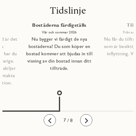
Tidslinje
Bostäderna färdigställs
Till
Vår och sommar 2026
Från aug
ad är det
Nu bygger vi färdigt de nya
Nu får du tilltr
na
bostäderna! Du som köper en
som är besiktig
lp har du
bostad kommer att bjudas in till
inflyttning. 
varige.
visning av din bostad innan ditt
l skiljer
tillträde.
kontakta
ation.
1
2
3
4
5
6
7
8
/ 8
Bakåt
Framåt