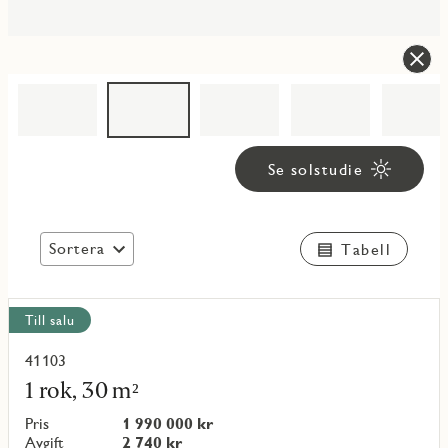
Se solstudie
Sortera
Tabell
Visa
Till salu
alla
objekt
41103
Läs
mer
1 rok, 30 m²
om
objekt
Pris
1 990 000 kr
{objectNumber}
Avgift
2 740 kr