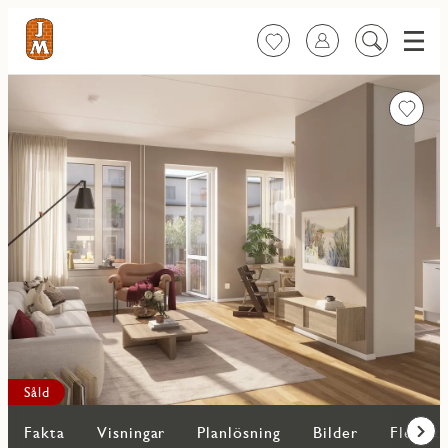
Meny
Favoriter
Logga in
Sök
på
innehåll
Favorit
Såld
Fakta
Visningar
Planlösning
Bilder
Fler bo
Fram