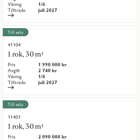
Våning
1/6
Tillträde
juli 2027
Till salu
41104
Läs
mer
1 rok, 30 m²
om
objekt
Pris
1 990 000 kr
{objectNumber}
Avgift
2 740 kr
Våning
1/6
Tillträde
juli 2027
Till salu
11401
Läs
mer
1 rok, 30 m²
om
objekt
Pris
2 090 000 kr