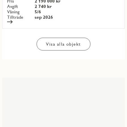
objekt
Pris
2 190 000 kr
{objectNumber}
Avgift
2 740 kr
Våning
5/6
Tillträde
sep 2026
Visa alla objekt