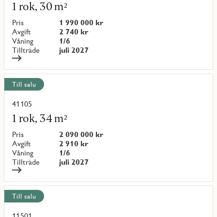
mer
1 rok, 30 m²
om
objekt
Pris
1 990 000 kr
{objectNumber}
Avgift
2 740 kr
Våning
1/6
Tillträde
juli 2027
Till salu
41105
Läs
mer
1 rok, 34 m²
om
objekt
Pris
2 090 000 kr
{objectNumber}
Avgift
2 910 kr
Våning
1/6
Tillträde
juli 2027
Till salu
11501