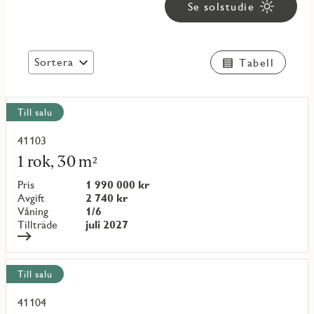
Se solstudie
Sortera
Tabell
Visa
Till salu
alla
objekt
41103
Läs
mer
1 rok, 30 m²
om
objekt
Pris
1 990 000 kr
{objectNumber}
Avgift
2 740 kr
Våning
1/6
Tillträde
juli 2027
Till salu
41104
Läs