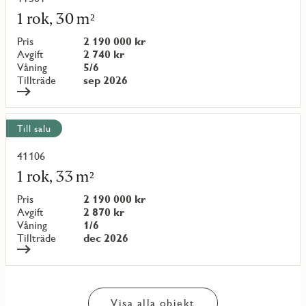
Läs
mer
1 rok, 30 m²
om
objekt
Pris
2 190 000 kr
{objectNumber}
Avgift
2 740 kr
Våning
5/6
Tillträde
sep 2026
Till salu
41106
Läs
mer
1 rok, 33 m²
om
objekt
Pris
2 190 000 kr
{objectNumber}
Avgift
2 870 kr
Våning
1/6
Tillträde
dec 2026
Visa alla objekt