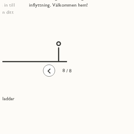
 in till
inflyttning. Välkommen hem!
an ditt
1
2
3
4
5
6
7
8
/ 8
Bakåt
laddar