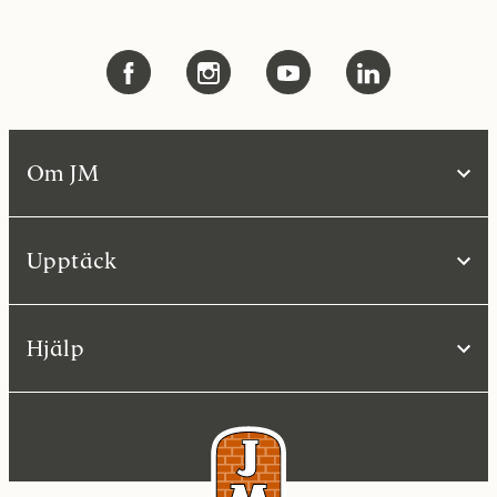
Om JM
Upptäck
Hjälp