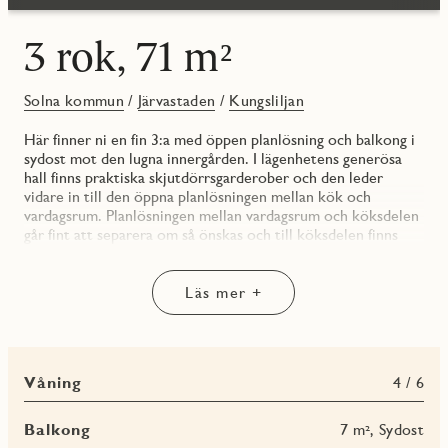
3 rok, 71 m²
Solna kommun
/
Järvastaden
/
Kungsliljan
Här finner ni en fin 3:a med öppen planlösning och balkong i
sydost mot den lugna innergården. I lägenhetens generösa
hall finns praktiska skjutdörrsgarderober och den leder
vidare in till den öppna planlösningen mellan kök och
vardagsrum. Planlösningen mellan vardagsrum och köksdelen
går fint att separera om så önskas och till köksdelen finns
idag en bardisk, men man kan sätta upp en vägg om man vill.
Från vardagsrummet når man balkongen som har ett
förmiddagssoligt sydostläge.
Läs mer +
Köket är modernt och smälter fint in i det övriga rummet
med sina vita köksluckor samt den gråa bänkskivan som
spänner sig en bit upp på väggen och utgör en bakkantlist.
Det är utrustat med energieffektiva vitvaror i rostfritt stål,
Våning
4 / 6
rostfri blandare, helintegrerad diskmaskin, induktionshäll
och ugn.
Badrummets vitkaklade väggar i kombination med ljusgrå
Balkong
7 m², Sydost
klinker harmoniserar med varandra och är tänkt att inge en