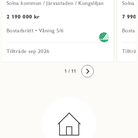
Solna kommun / Järvastaden / Kungsliljan
Solna 
2 190 000 kr
7 990
Bostadsrätt • Våning 5/6
Bostad
Tillträde sep 2026
Tilltr
10
11
1
2
3
4
5
6
7
8
9
/ 11
Framåt