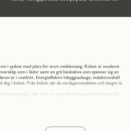
 kvm i sydost med plats för stort möblemang. Köket är modernt
 överskåp som i lådor samt en grå bänkskiva som spänner sig en
ren är i rostfritt. Energieffektiv inbyggnadsugn, induktionshäll
kad dag i köket. Från köket når du vardagsrumsdelen och längre in
ta kakelväggar. Här finns en praktisk kommod med tvättställ i
varing, wc, dusch med glasväggar och torkställning monterad på
 påtaglig känsla av småstadsidyll. Fina parker, härliga natur- och
 of Scandinavia samt Friends arena i närheten. Runt knuten erbjuds