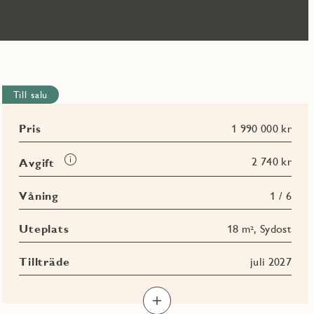
Till salu
Pris
1 990 000 kr
Läs
2 740 kr
Avgift
mer
om
Våning
1 / 6
Avgift
Uteplats
18 m², Sydost
Tillträde
juli 2027