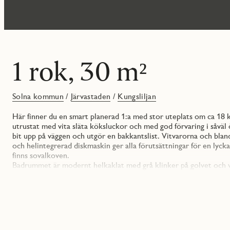
1 rok, 30 m²
Solna kommun
/
Järvastaden
/
Kungsliljan
Här finner du en smart planerad 1:a med stor uteplats om ca 18
utrustat med vita släta köksluckor och med god förvaring i såväl
bit upp på väggen och utgör en bakkantslist. Vitvarorna och blanda
och helintegrerad diskmaskin ger alla förutsättningar för en lyc
finns sovalkoven.
Badrummet är modernt helkaklat med grå klinker på golvet och vi
vitt, kombinerad tvättmaskin/torktumlare, väggfasta skåp för för
väggen.
Järvastaden är ett citynära modernt och familjevänligt område med
fritidsområden. För all tänkbar shopping och nöjen så finns Mall
bra närservice, butiker samt goda kommunikationer.