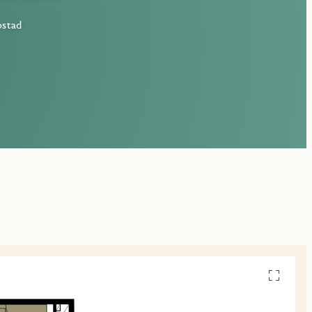
ostad
Se
alla
planskiss