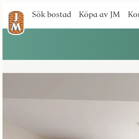
Sök bostad
Köpa av JM
Ko