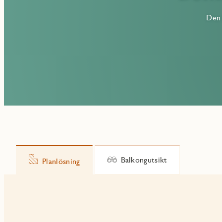
Den 
Balkongutsikt
Planlösning