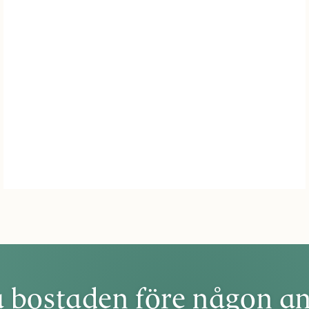
 bostaden före någon a