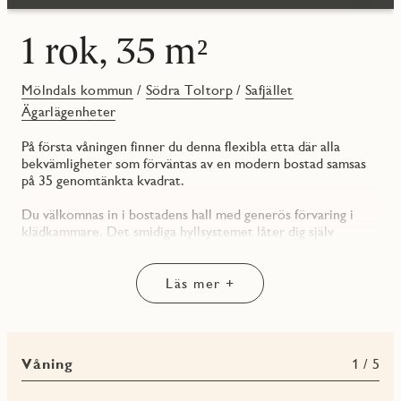
1 rok, 35 m²
Mölndals kommun
/
Södra Toltorp
/
Safjället
Ägarlägenheter
På första våningen finner du denna flexibla etta där alla
bekvämligheter som förväntas av en modern bostad samsas
på 35 genomtänkta kvadrat.
Du välkomnas in i bostadens hall med generös förvaring i
klädkammare. Det smidiga hyllsystemet låter dig själv
anpassa förvaringslösningen efter dina behov. På motsatt sida
är det helkaklade badrummet beläget. Duschhörnan har
svängbara dörrar i klarglas, något som öppnar upp för mer
Läs mer +
utrymme. Här finns gott om förvaring i vägghängd kommod
och ett väggskåp. Under skåpet återfinns din nya tvättstuga –
en arbetsbänk samt kombimaskin för både tvätt och
torkning.
Våning
1 / 5
Vidare in återfinns allrummet som innefattar ytor för både