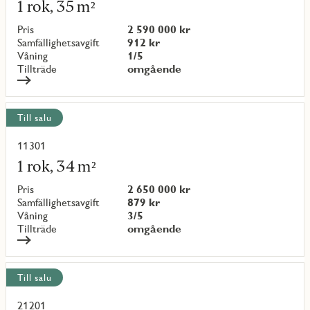
mer
1 rok, 35 m²
om
objekt
Pris
2 590 000 kr
{objectNumber}
Samfällighetsavgift
912 kr
Våning
1/5
Tillträde
omgående
Till salu
11301
Läs
mer
1 rok, 34 m²
om
objekt
Pris
2 650 000 kr
{objectNumber}
Samfällighetsavgift
879 kr
Våning
3/5
Tillträde
omgående
Till salu
21201
Läs