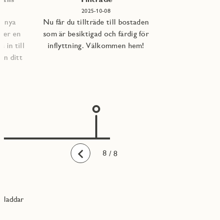
2025-10-08
e nya
Nu får du tillträde till bostaden
per en
som är besiktigad och färdig för
 in till
inflyttning. Välkommen hem!
an ditt
1
2
3
4
5
6
7
8
/ 8
Bakåt
laddar