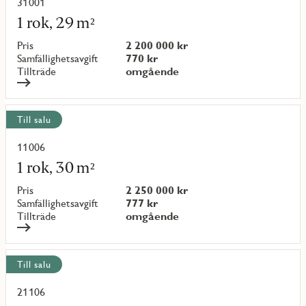
objekt
31001
Läs
mer
1 rok, 29 m²
om
objekt
Pris
2 200 000 kr
{objectNumber}
Samfällighetsavgift
770 kr
Tillträde
omgående
Till salu
11006
Läs
mer
1 rok, 30 m²
om
objekt
Pris
2 250 000 kr
{objectNumber}
Samfällighetsavgift
777 kr
Tillträde
omgående
Till salu
21106
Läs