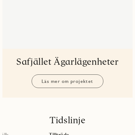
Safjället Ägarlägenheter
Läs mer om projektet
Tidslinje
älls
Tillträde