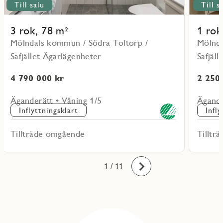
Till salu
Till s
3 rok, 78 m²
1 rok
Mölndals kommun / Södra Toltorp /
Mölnda
Safjället Ägarlägenheter
Safjäl
4 790 000 kr
2 250
Äganderätt • Våning 1/5
Ägande
Inflyttningsklart
Infl
Tillträde omgående
Tilltr
10
11
1
2
3
4
5
6
7
8
9
/ 11
Framåt