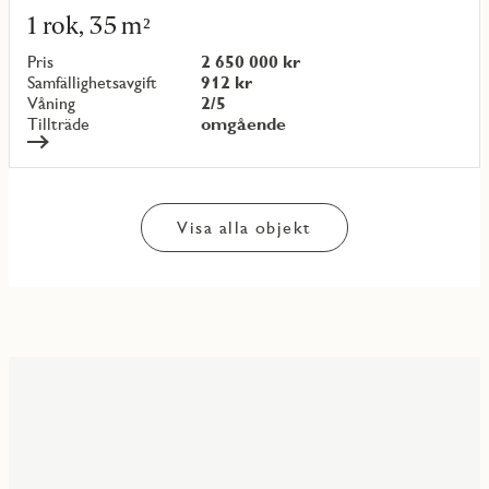
mer
1 rok, 35 m²
om
objekt
Pris
2 650 000 kr
{objectNumber}
Samfällighetsavgift
912 kr
Våning
2/5
Tillträde
omgående
Visa alla objekt