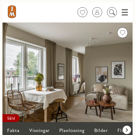
Meny
Favoriter
Logga in
Sök
på
innehåll
Favorit
Såld
Fakta
Visningar
Planlösning
Bilder
Fler bo
Fram