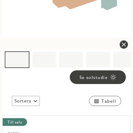
Se solstudie
Sortera
Tabell
Visa
Till salu
alla