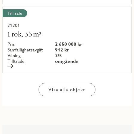
Till salu
21201
Läs
mer
1 rok, 35 m²
om
objekt
Pris
2 650 000 kr
{objectNumber}
Samfällighetsavgift
912 kr
Våning
2/5
Tillträde
omgående
Visa alla objekt