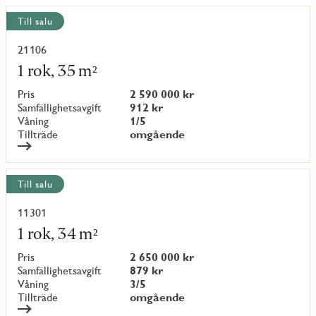
Till salu
21106
Läs
mer
1 rok, 35 m²
om
objekt
Pris
2 590 000 kr
{objectNumber}
Samfällighetsavgift
912 kr
Våning
1/5
Tillträde
omgående
Till salu
11301
Läs
mer
1 rok, 34 m²
om
objekt
Pris
2 650 000 kr
{objectNumber}
Samfällighetsavgift
879 kr
Våning
3/5
Tillträde
omgående