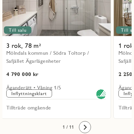
Till salu
Till s
3 rok, 78 m²
1 rok
Mölndals kommun / Södra Toltorp /
Mölnda
Safjället Ägarlägenheter
Safjäl
4 790 000 kr
2 250
Äganderätt • Våning 1/5
Ägande
Inflyttningsklart
Infl
Tillträde omgående
Tilltr
10
11
1
2
3
4
5
6
7
8
9
/ 11
Framåt