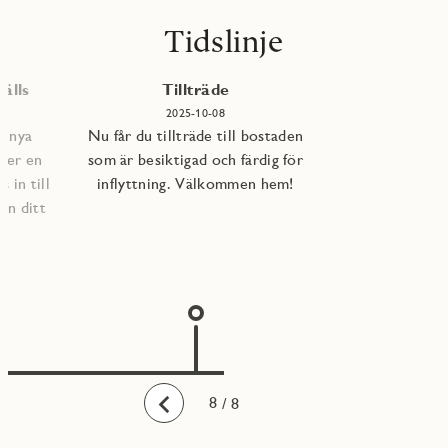
Tidslinje
älls
Tillträde
2025-10-08
e nya
Nu får du tillträde till bostaden
per en
som är besiktigad och färdig för
 in till
inflyttning. Välkommen hem!
an ditt
1
2
3
4
5
6
7
8
/ 8
Bakåt