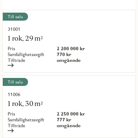
Visa
Till salu
alla
objekt
31001
Läs
mer
1 rok, 29 m²
om
objekt
Pris
2 200 000 kr
{objectNumber}
Samfällighetsavgift
770 kr
Tillträde
omgående
Till salu
11006
Läs
mer
1 rok, 30 m²
om
objekt
Pris
2 250 000 kr
{objectNumber}
Samfällighetsavgift
777 kr
Tillträde
omgående