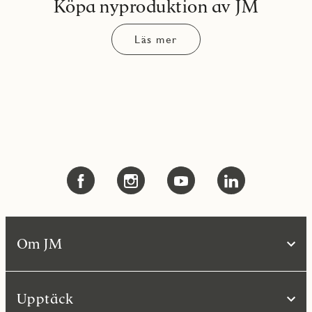
Köpa nyproduktion av JM
Läs mer
Om JM
Upptäck