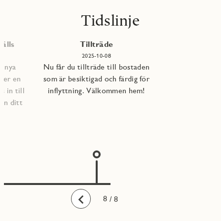
Tidslinje
älls
Tillträde
2025-10-08
e nya
Nu får du tillträde till bostaden
per en
som är besiktigad och färdig för
 in till
inflyttning. Välkommen hem!
an ditt
1
2
3
4
5
6
7
8
/ 8
Bakåt