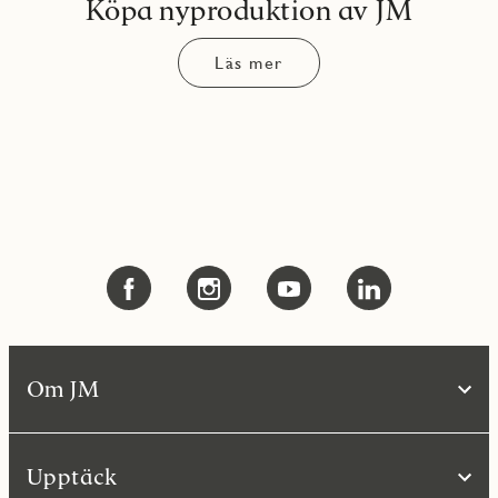
Köpa nyproduktion av JM
Läs mer
Om JM
Upptäck