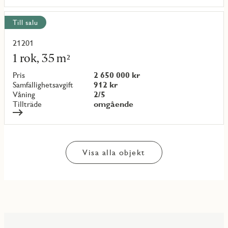
Till salu
21201
Läs
mer
1 rok, 35 m²
om
objekt
Pris
2 650 000 kr
{objectNumber}
Samfällighetsavgift
912 kr
Våning
2/5
Tillträde
omgående
Visa alla objekt