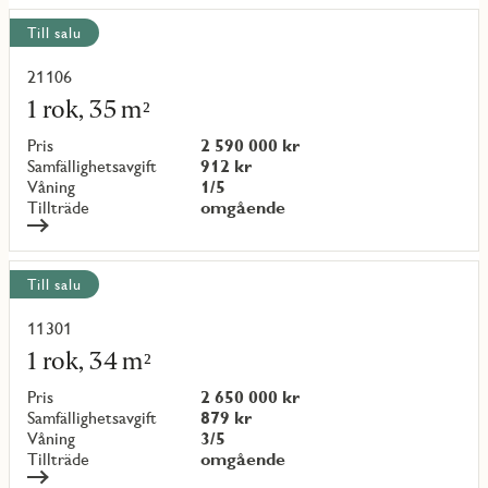
Till salu
21106
Läs
mer
1 rok, 35 m²
om
objekt
Pris
2 590 000 kr
{objectNumber}
Samfällighetsavgift
912 kr
Våning
1/5
Tillträde
omgående
Till salu
11301
Läs
mer
1 rok, 34 m²
om
objekt
Pris
2 650 000 kr
{objectNumber}
Samfällighetsavgift
879 kr
Våning
3/5
Tillträde
omgående