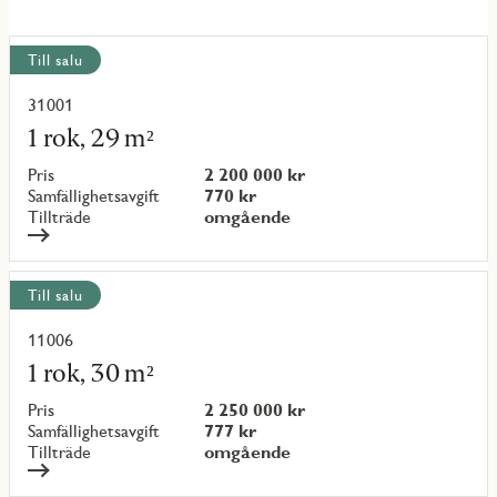
Visa
Till salu
alla
objekt
31001
Läs
mer
1 rok, 29 m²
om
objekt
Pris
2 200 000 kr
{objectNumber}
Samfällighetsavgift
770 kr
Tillträde
omgående
Till salu
11006
Läs
mer
1 rok, 30 m²
om
objekt
Pris
2 250 000 kr
{objectNumber}
Samfällighetsavgift
777 kr
Tillträde
omgående