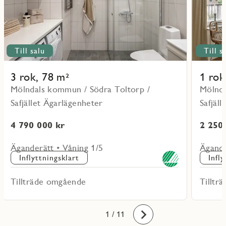
Till salu
Till s
3 rok, 78 m²
1 rok
Mölndals kommun / Södra Toltorp /
Mölnda
Safjället Ägarlägenheter
Safjäl
4 790 000 kr
2 250
Äganderätt • Våning 1/5
Ägande
Inflyttningsklart
Infl
Tillträde omgående
Tilltr
10
11
1
2
3
4
5
6
7
8
9
/ 11
Framåt