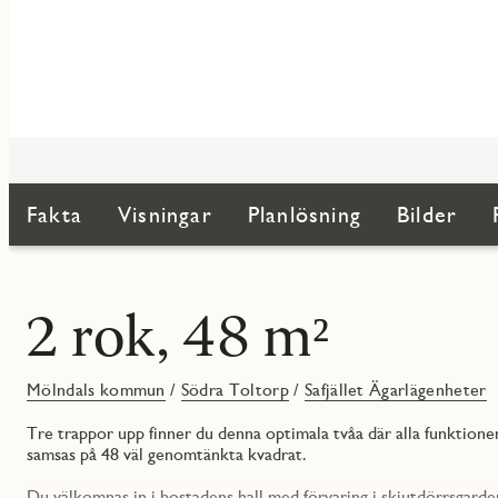
Fakta
Visningar
Planlösning
Bilder
2 rok, 48 m²
Mölndals kommun
/
Södra Toltorp
/
Safjället Ägarlägenheter
Tre trappor upp finner du denna optimala tvåa där alla funktio
samsas på 48 väl genomtänkta kvadrat.
Du välkomnas in i bostadens hall med förvaring i skjutdörrsgard