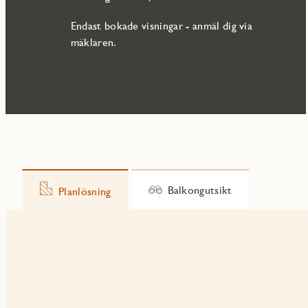
snabbt och lätt till både Göteborg och Mölndal centrum.
Endast bokade visningar - anmäl dig via
mäklaren.
Balkongutsikt
Planlösning