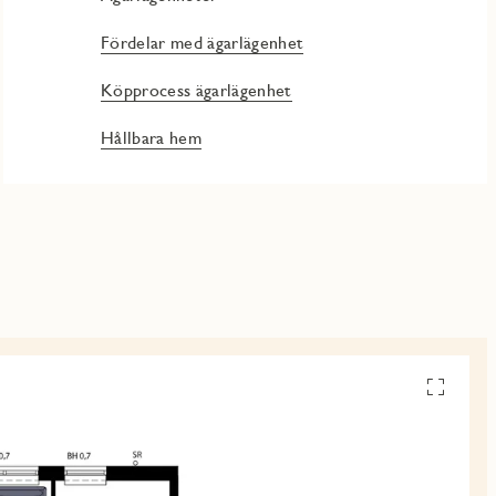
Fördelar med ägarlägenhet
Köpprocess ägarlägenhet
Hållbara hem
Se
alla
planskiss