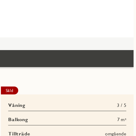
Såld
Våning
3 / 5
Balkong
7 m²
Tillträde
omgående