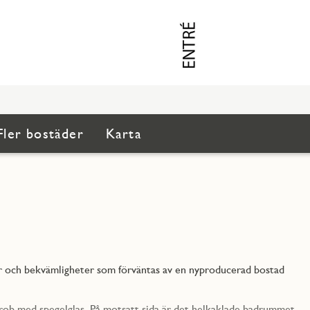
Fler bostäder
Karta
ner och bekvämligheter som förväntas av en nyproducerad bostad
erob med spegelglas. På motsatt sida är det helkaklade badrummet