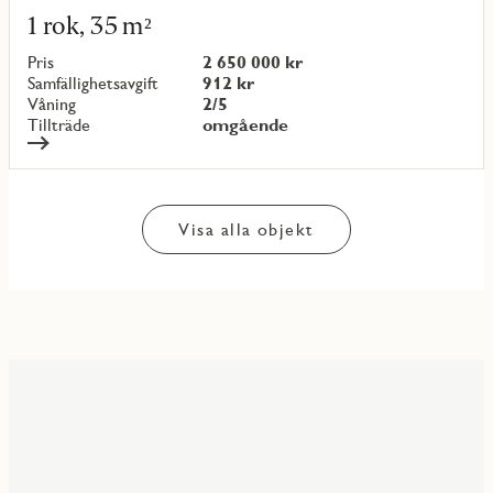
mer
1 rok, 35 m²
om
objekt
Pris
2 650 000 kr
{objectNumber}
Samfällighetsavgift
912 kr
Våning
2/5
Tillträde
omgående
Visa alla objekt