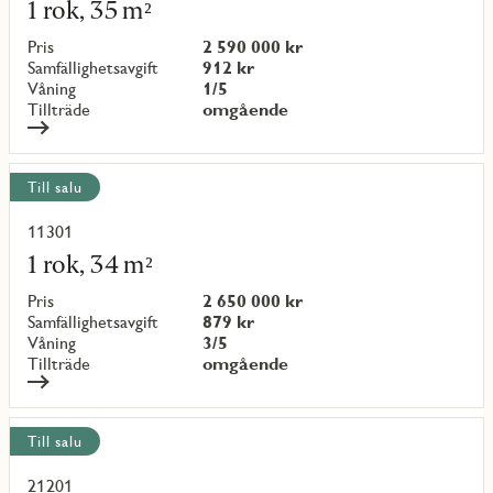
mer
1 rok, 35 m²
om
objekt
Pris
2 590 000 kr
{objectNumber}
Samfällighetsavgift
912 kr
Våning
1/5
Tillträde
omgående
Till salu
11301
Läs
mer
1 rok, 34 m²
om
objekt
Pris
2 650 000 kr
{objectNumber}
Samfällighetsavgift
879 kr
Våning
3/5
Tillträde
omgående
Till salu
21201
Läs