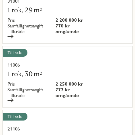
objekt
31001
Läs
mer
1 rok, 29 m²
om
objekt
Pris
2 200 000 kr
{objectNumber}
Samfällighetsavgift
770 kr
Tillträde
omgående
Till salu
11006
Läs
mer
1 rok, 30 m²
om
objekt
Pris
2 250 000 kr
{objectNumber}
Samfällighetsavgift
777 kr
Tillträde
omgående
Till salu
21106
Läs