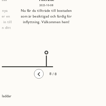
2025-10-08
e nya
Nu får du tillträde till bostaden
per en
som är besiktigad och färdig för
 in till
inflyttning. Välkommen hem!
an ditt
1
2
3
4
5
6
7
8
/ 8
Bakåt
laddar