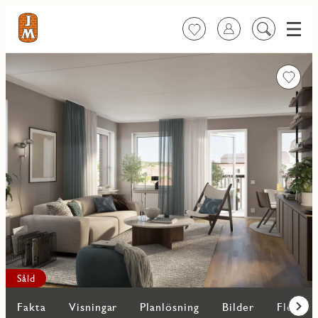
Meny
Favoriter
Logga in
Sök
på
innehåll
Favorit
Såld
Fakta
Visningar
Planlösning
Bilder
Fler bo
Fram