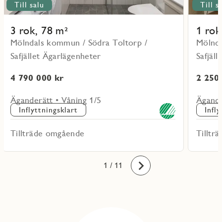
Till salu
Till s
3 rok, 78 m²
1 rok
Mölndals kommun / Södra Toltorp /
Mölnda
Safjället Ägarlägenheter
Safjäl
4 790 000 kr
2 250
Äganderätt • Våning 1/5
Ägande
Inflyttningsklart
Infl
Tillträde omgående
Tilltr
10
11
1
2
3
4
5
6
7
8
9
/ 11
Framåt