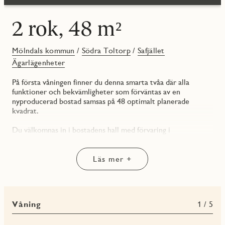
2 rok, 48 m²
Mölndals kommun
/
Södra Toltorp
/
Safjället
Ägarlägenheter
På första våningen finner du denna smarta tvåa där alla
funktioner och bekvämligheter som förväntas av en
nyproducerad bostad samsas på 48 optimalt planerade
kvadrat.
Du välkomnas in i bostadens hall med förvaring i
skjutdörrsgarderob med spegelglas. På motsatt sida är det
helkaklade badrummet beläget. Duschhörnan har svängbara
dörrar i klarglas, något som öppnar upp för mer utrymme.
Läs mer +
Här finns gott om förvaring i vägghängd kommod och ett
väggskåp. Under skåpet återfinns din nya tvättstuga – en
arbetsbänk samt kombimaskin för både tvätt och tork.
Våning
1 / 5
Vidare finner ni kök och vardagsrum i ett öppet samband.
Det praktiska u-formade köket är lättarbetat med goda ytor