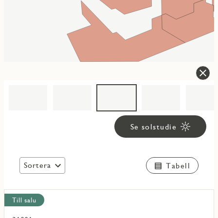
Se solstudie
Sortera
Tabell
Visa
Till salu
alla