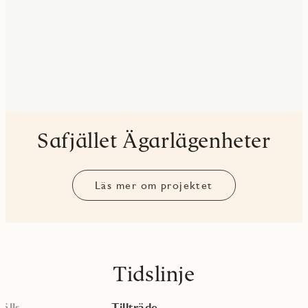
Safjället Ägarlägenheter
Läs mer om projektet
Tidslinje
älls
Tillträde