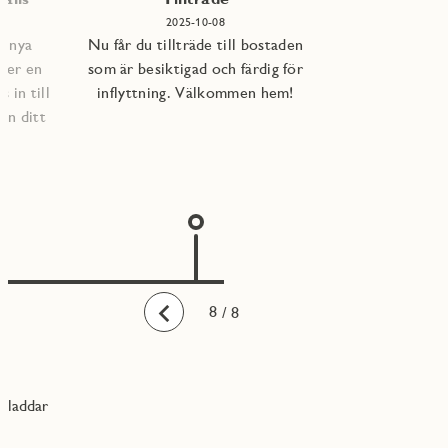
2025-10-08
e nya
Nu får du tillträde till bostaden
per en
som är besiktigad och färdig för
 in till
inflyttning. Välkommen hem!
an ditt
1
2
3
4
5
6
7
8
/ 8
Bakåt
laddar