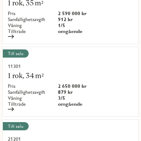
mer
1 rok, 35 m²
om
objekt
Pris
2 590 000 kr
{objectNumber}
Samfällighetsavgift
912 kr
Våning
1/5
Tillträde
omgående
Till salu
11301
Läs
mer
1 rok, 34 m²
om
objekt
Pris
2 650 000 kr
{objectNumber}
Samfällighetsavgift
879 kr
Våning
3/5
Tillträde
omgående
Till salu
21201
Läs