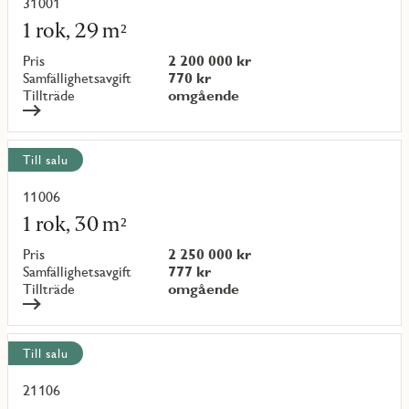
objekt
31001
Läs
mer
1 rok, 29 m²
om
objekt
Pris
2 200 000 kr
{objectNumber}
Samfällighetsavgift
770 kr
Tillträde
omgående
Till salu
11006
Läs
mer
1 rok, 30 m²
om
objekt
Pris
2 250 000 kr
{objectNumber}
Samfällighetsavgift
777 kr
Tillträde
omgående
Till salu
21106
Läs