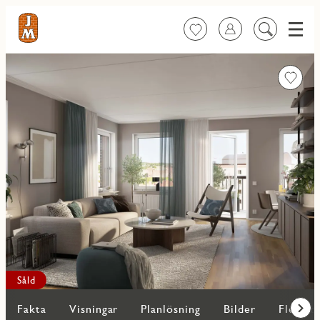
Meny
Favoriter
Logga in
Sök
på
innehåll
Favorit
Såld
Fakta
Visningar
Planlösning
Bilder
Fler bo
Fram