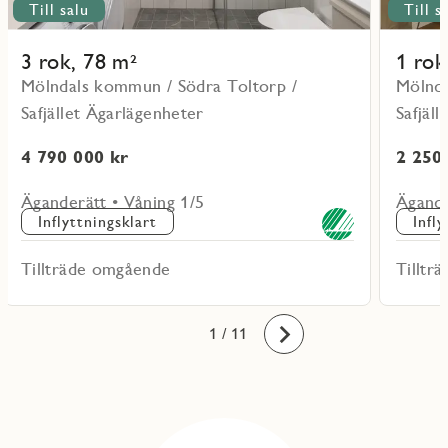
Till salu
Till s
3 rok, 78 m²
1 rok
Mölndals kommun / Södra Toltorp /
Mölnda
Safjället Ägarlägenheter
Safjäl
4 790 000 kr
2 250
Äganderätt • Våning 1/5
Ägande
Inflyttningsklart
Infl
Tillträde omgående
Tilltr
10
11
1
2
3
4
5
6
7
8
9
/ 11
Framåt