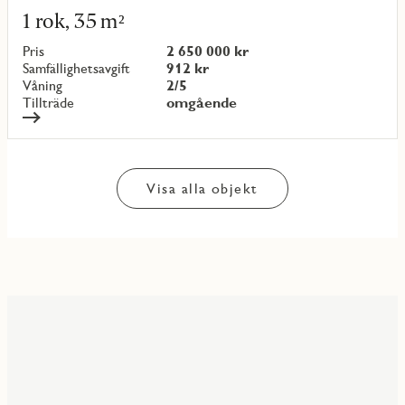
mer
1 rok, 35 m²
om
objekt
Pris
2 650 000 kr
{objectNumber}
Samfällighetsavgift
912 kr
Våning
2/5
Tillträde
omgående
Visa alla objekt