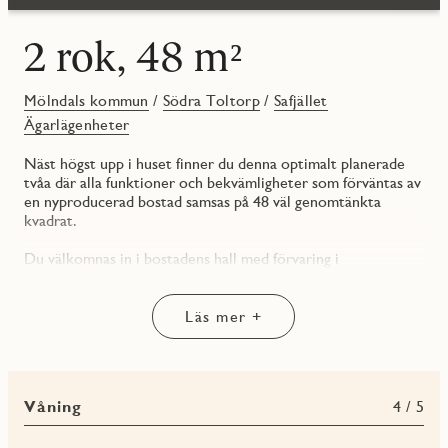
2 rok, 48 m²
Mölndals kommun
/
Södra Toltorp
/
Safjället
Ägarlägenheter
Näst högst upp i huset finner du denna optimalt planerade
tvåa där alla funktioner och bekvämligheter som förväntas av
en nyproducerad bostad samsas på 48 väl genomtänkta
kvadrat.
Du välkomnas in i bostadens hall med förvaring i
skjutdörrsgarderob med spegelglas. På motsatt sida är det
helkaklade badrummet beläget. Duschhörnan har svängbara
dörrar i klarglas, något som öppnar upp för mer utrymme.
Läs mer +
Här finns gott om förvaring i vägghängd kommod och ett
väggskåp. Under skåpet återfinns din nya tvättstuga – en
arbetsbänk samt kombimaskin för både tvätt och tork.
Våning
4 / 5
Vidare finner ni kök och vardagsrum i ett öppet samband.
Det praktiska u-formade köket är lättarbetat med goda ytor