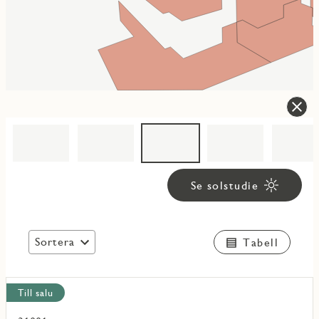
Se solstudie
Sortera
Tabell
Visa
Till salu
alla