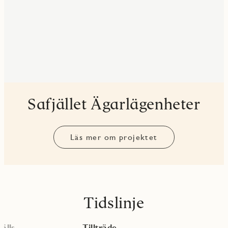
Safjället Ägarlägenheter
Läs mer om projektet
Tidslinje
älls
Tillträde