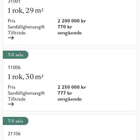
objekt
31001
Läs
mer
1 rok, 29 m²
om
objekt
Pris
2 200 000 kr
{objectNumber}
Samfällighetsavgift
770 kr
Tillträde
omgående
Till salu
11006
Läs
mer
1 rok, 30 m²
om
objekt
Pris
2 250 000 kr
{objectNumber}
Samfällighetsavgift
777 kr
Tillträde
omgående
Till salu
21106
Läs