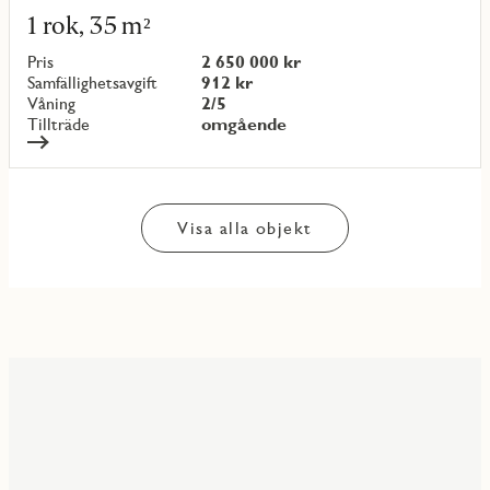
mer
1 rok, 35 m²
om
objekt
Pris
2 650 000 kr
{objectNumber}
Samfällighetsavgift
912 kr
Våning
2/5
Tillträde
omgående
Visa alla objekt