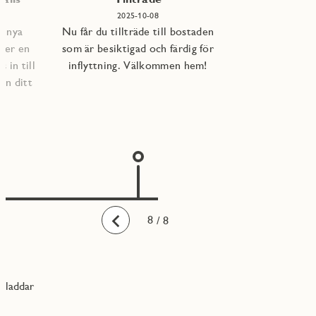
2025-10-08
e nya
Nu får du tillträde till bostaden
per en
som är besiktigad och färdig för
 in till
inflyttning. Välkommen hem!
an ditt
1
2
3
4
5
6
7
8
/ 8
Bakåt
laddar