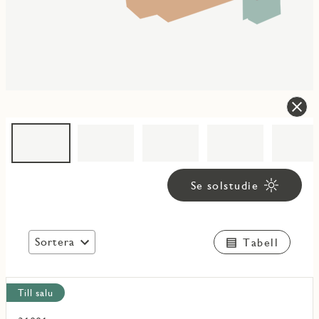
Se solstudie
Sortera
Tabell
Visa
Till salu
alla