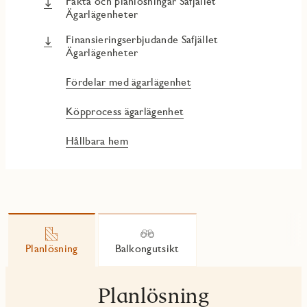
Fakta och planlösningar Safjället
kommunikationer med bil, buss, cykel och spårvagn tar dig
Ägarlägenheter
snabbt och lätt till både Göteborg och Mölndal centrum.
Finansieringserbjudande Safjället
Ägarlägenheter
Fördelar med ägarlägenhet
Köpprocess ägarlägenhet
Hållbara hem
Planlösning
Balkongutsikt
Planlösning