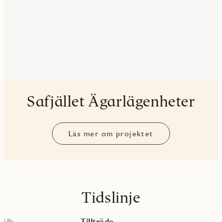
Safjället Ägarlägenheter
Läs mer om projektet
Tidslinje
älls
Tillträde