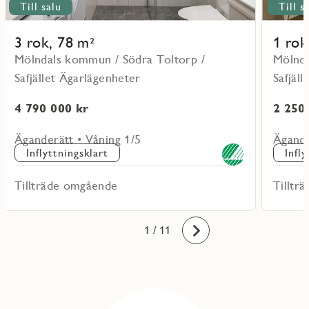
Till salu
Till s
3 rok, 78 m²
1 rok
Mölndals kommun / Södra Toltorp /
Mölnda
Safjället Ägarlägenheter
Safjäl
4 790 000 kr
2 250
Äganderätt • Våning 1/5
Ägande
Inflyttningsklart
Infl
Tillträde omgående
Tilltr
10
11
1
2
3
4
5
6
7
8
9
/ 11
Framåt