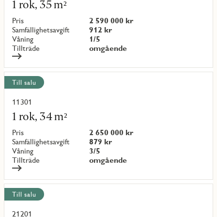
mer
1 rok, 35 m²
om
objekt
Pris
2 590 000 kr
{objectNumber}
Samfällighetsavgift
912 kr
Våning
1/5
Tillträde
omgående
Till salu
11301
Läs
mer
1 rok, 34 m²
om
objekt
Pris
2 650 000 kr
{objectNumber}
Samfällighetsavgift
879 kr
Våning
3/5
Tillträde
omgående
Till salu
21201
Läs