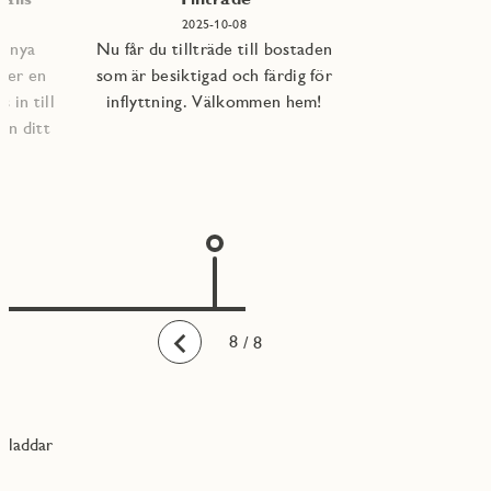
2025-10-08
e nya
Nu får du tillträde till bostaden
per en
som är besiktigad och färdig för
 in till
inflyttning. Välkommen hem!
an ditt
1
2
3
4
5
6
7
8
/ 8
Bakåt
laddar