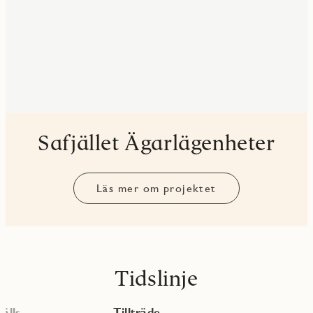
Safjället Ägarlägenheter
Läs mer om projektet
Tidslinje
älls
Tillträde