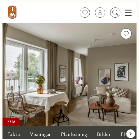
Meny
Favoriter
Logga in
Sök
på
innehåll
Favorit
Såld
Fakta
Visningar
Planlösning
Bilder
Fler bo
Fram