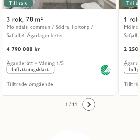
Till salu
Till s
3 rok, 78 m²
1 rok
Mölndals kommun / Södra Toltorp /
Mölnda
Safjället Ägarlägenheter
Safjäl
4 790 000 kr
2 250
Äganderätt • Våning 1/5
Ägande
Inflyttningsklart
Infl
Tillträde omgående
Tilltr
10
11
1
2
3
4
5
6
7
8
9
/ 11
Framåt