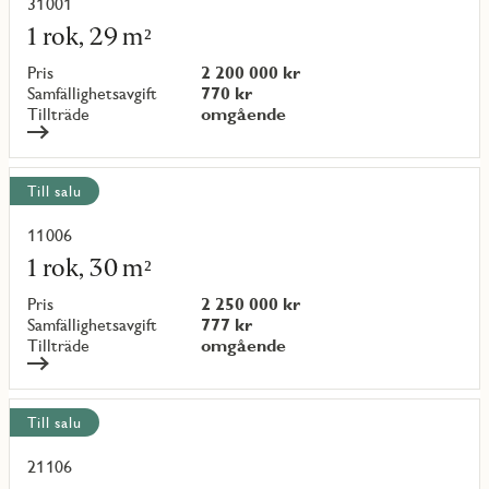
objekt
31001
Läs
mer
1 rok, 29 m²
om
objekt
Pris
2 200 000 kr
{objectNumber}
Samfällighetsavgift
770 kr
Tillträde
omgående
Till salu
11006
Läs
mer
1 rok, 30 m²
om
objekt
Pris
2 250 000 kr
{objectNumber}
Samfällighetsavgift
777 kr
Tillträde
omgående
Till salu
21106
Läs