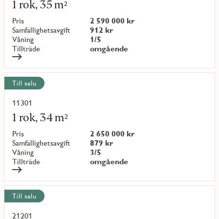
mer
1 rok, 35 m²
om
objekt
Pris
2 590 000 kr
{objectNumber}
Samfällighetsavgift
912 kr
Våning
1/5
Tillträde
omgående
Till salu
11301
Läs
mer
1 rok, 34 m²
om
objekt
Pris
2 650 000 kr
{objectNumber}
Samfällighetsavgift
879 kr
Våning
3/5
Tillträde
omgående
Till salu
21201
Läs