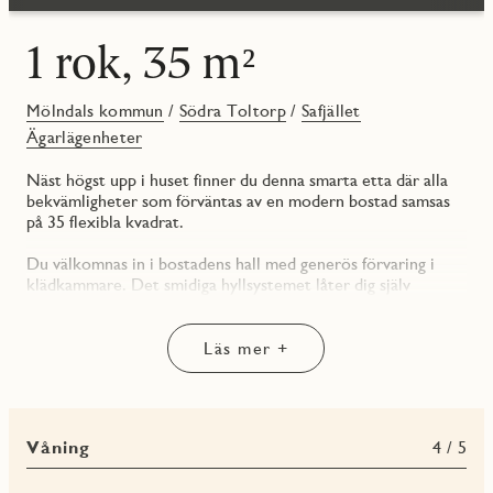
1 rok, 35 m²
Mölndals kommun
/
Södra Toltorp
/
Safjället
Ägarlägenheter
Näst högst upp i huset finner du denna smarta etta där alla
bekvämligheter som förväntas av en modern bostad samsas
på 35 flexibla kvadrat.
Du välkomnas in i bostadens hall med generös förvaring i
klädkammare. Det smidiga hyllsystemet låter dig själv
anpassa förvaringslösningen efter dina behov. På motsatt sida
är det helkaklade badrummet beläget. Duschhörnan har
svängbara dörrar i klarglas, något som öppnar upp för mer
Läs mer +
utrymme. Här finns gott om förvaring i vägghängd kommod
och ett väggskåp. Under skåpet återfinns din nya tvättstuga –
en arbetsbänk samt kombimaskin för både tvätt och
torkning.
Våning
4 / 5
Vidare in återfinns allrummet som innefattar ytor för både