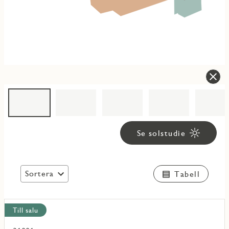
Se solstudie
Sortera
Tabell
Visa
Till salu
alla