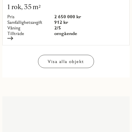
mer
1 rok, 35 m²
om
objekt
Pris
2 650 000 kr
{objectNumber}
Samfällighetsavgift
912 kr
Våning
2/5
Tillträde
omgående
Visa alla objekt